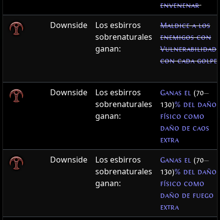
envenenar
Downside
Los esbirros
Maldice a los
sobrenaturales
enemigos con
ganan:
Vulnerabilidad
con cada golpe
Downside
Los esbirros
Ganas el
(70
—
sobrenaturales
130)
% del daño
ganan:
físico como
daño de caos
extra
Downside
Los esbirros
Ganas el
(70
—
sobrenaturales
130)
% del daño
ganan:
físico como
daño de fuego
extra