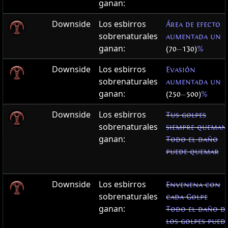
ganan:
Downside
Los esbirros
Área de efecto
sobrenaturales
aumentada un
ganan:
(70
—
130)
%
Downside
Los esbirros
Evasión
sobrenaturales
aumentada un
ganan:
(250
—
500)
%
Downside
Los esbirros
Tus golpes
sobrenaturales
siempre queman
ganan:
Todo el daño
puede quemar
Downside
Los esbirros
Envenena con
sobrenaturales
cada Golpe
ganan:
Todo el daño d
los golpes pued