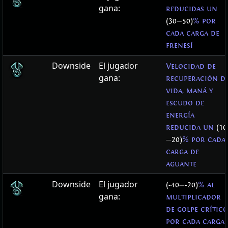
gana:
reducidas un
(30
—
50)
% por
cada carga de
frenesí
Downside
El jugador
Velocidad de
gana:
recuperación d
vida, maná y
escudo de
energía
reducida un
(10
—
20)
% por cada
carga de
aguante
Downside
El jugador
(-40
—
-20)
% al
gana:
multiplicador
de golpe crítico
por cada carga