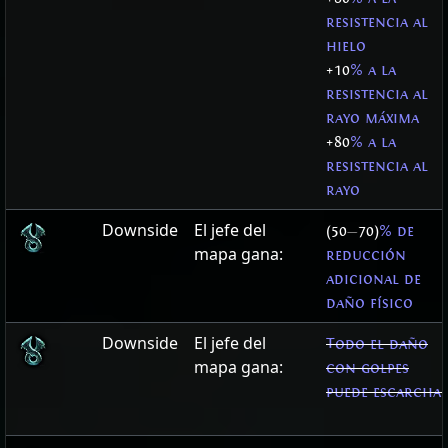
resistencia al
hielo
+10
% a la
resistencia al
rayo máxima
+80
% a la
resistencia al
rayo
Downside
El jefe del
(50
—
70)
% de
mapa gana:
reducción
adicional de
daño físico
Downside
El jefe del
Todo el daño
mapa gana:
con golpes
puede escarcha