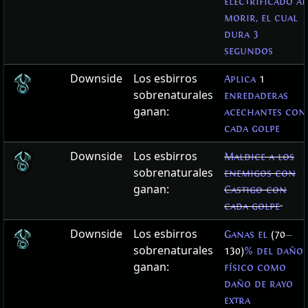
electrificado al
morir, el cual
dura 3
segundos
Downside
Los esbirros
Aplica
1
sobrenaturales
enredaderas
ganan:
acechantes con
cada golpe
Downside
Los esbirros
Maldice a los
sobrenaturales
enemigos con
ganan:
Castigo con
cada golpe
Downside
Los esbirros
Ganas el
(70
—
sobrenaturales
130)
% del daño
ganan:
físico como
daño de rayo
extra