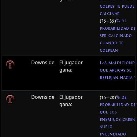
golpes te puede
calcinar
(25
—
35)
% de
probabilidad de
ser calcinado
cuando te
golpean
Downside
El jugador
Las maldiciones
gana:
que aplicas se
reflejan hacia t
Downside
El jugador
(15
—
20)
% de
gana:
probabilidad de
que los
enemigos creen
Suelo
incendiado