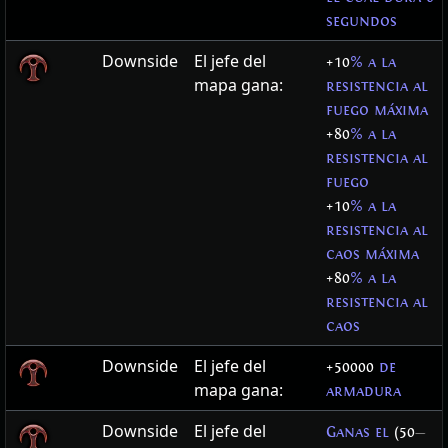
segundos
Downside
El jefe del
+10
% a la
mapa gana:
resistencia al
fuego máxima
+80
% a la
resistencia al
fuego
+10
% a la
resistencia al
caos máxima
+80
% a la
resistencia al
caos
Downside
El jefe del
+50000
de
mapa gana:
armadura
Downside
El jefe del
Ganas el
(50
—