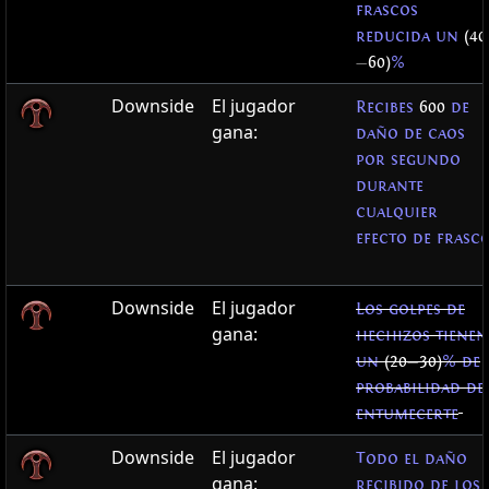
frascos
reducida un
(40
—
60)
%
Downside
El jugador
Recibes
600
de
gana:
daño de caos
por segundo
durante
cualquier
efecto de frasc
Downside
El jugador
Los golpes de
gana:
hechizos tienen
un
(20
—
30)
% de
probabilidad de
entumecerte
Downside
El jugador
Todo el daño
gana:
recibido de los