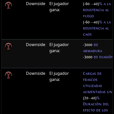
Downside
El jugador
(-60
—
-40)
% a la
gana:
resistencia al
fuego
(-60
—
-40)
% a la
resistencia al
caos
Downside
El jugador
-3000
de
gana:
armadura
-3000
de evasión
Downside
El jugador
Cargas de
gana:
frascos
utilizadas
aumentadas un
(20
—
40)
%
Duración del
efecto de los