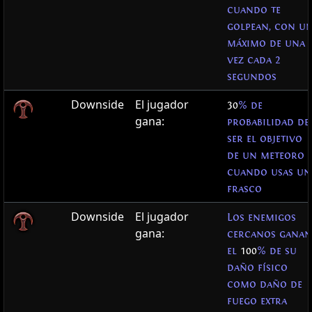
cuando te
golpean, con u
máximo de una
vez cada 2
segundos
Downside
El jugador
30
% de
gana:
probabilidad de
ser el objetivo
de un meteoro
cuando usas un
frasco
Downside
El jugador
Los enemigos
gana:
cercanos ganan
el
100
% de su
daño físico
como daño de
fuego extra