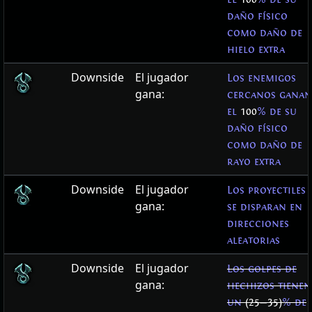
daño físico
como daño de
hielo extra
Downside
El jugador
Los enemigos
gana:
cercanos ganan
el
100
% de su
daño físico
como daño de
rayo extra
Downside
El jugador
Los proyectiles
gana:
se disparan en
direcciones
aleatorias
Downside
El jugador
Los golpes de
gana:
hechizos tienen
un
(25
—
35)
% de