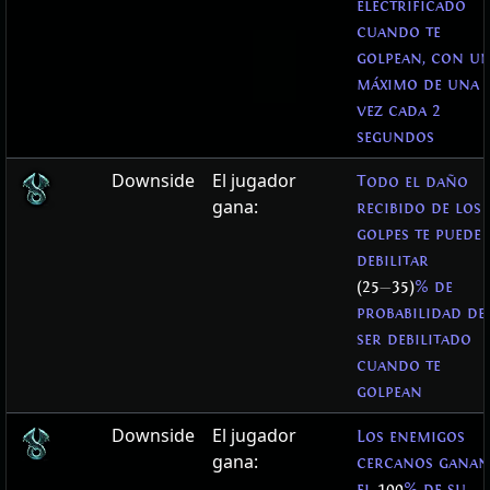
electrificado
cuando te
golpean, con u
máximo de una
vez cada 2
segundos
Downside
El jugador
Todo el daño
gana:
recibido de los
golpes te puede
debilitar
(25
—
35)
% de
probabilidad de
ser debilitado
cuando te
golpean
Downside
El jugador
Los enemigos
gana:
cercanos ganan
el
100
% de su