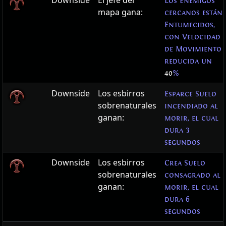
Downside
El jefe del
Los Enemigos
mapa gana:
cercanos están
Entumecidos,
con Velocidad
de Movimiento
reducida un
40
%
Downside
Los esbirros
Esparce Suelo
sobrenaturales
incendiado al
ganan:
morir, el cual
dura 3
segundos
Downside
Los esbirros
Crea Suelo
sobrenaturales
consagrado al
ganan:
morir, el cual
dura 6
segundos