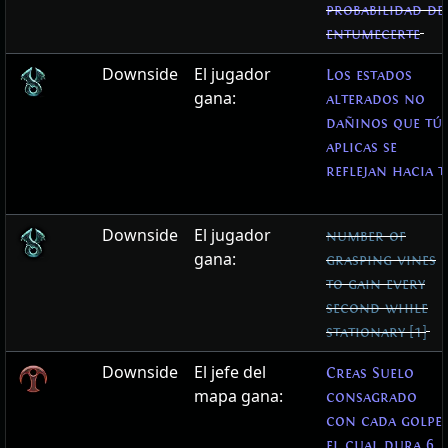
probabilidad de
entumecerte
Downside
El jugador
Los estados
gana:
alterados no
dañinos que tú
aplicas se
reflejan hacia t
Downside
El jugador
number of
gana:
grasping vines
to gain every
second while
stationary [1]
Downside
El jefe del
Creas Suelo
mapa gana:
consagrado
con cada golpe,
el cual dura 6