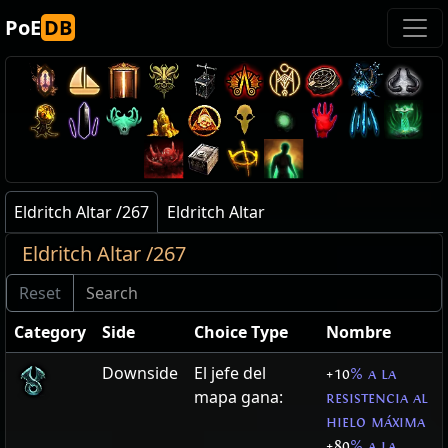
PoE
DB
Eldritch Altar /267
Eldritch Altar
Eldritch Altar /267
Category
Side
Choice Type
Nombre
Downside
El jefe del
+10
% a la
mapa gana:
resistencia al
hielo máxima
+80
% a la