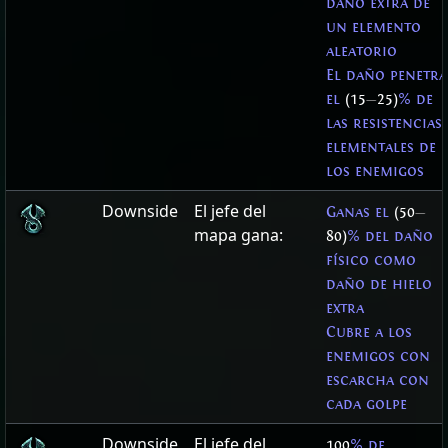
daño extra de
un elemento
aleatorio
El daño penetra
el
(15
—
25)
% de
las resistencias
elementales de
los enemigos
Downside
El jefe del
Ganas el
(50
—
mapa gana:
80)
% del daño
físico como
daño de hielo
extra
Cubre a los
enemigos con
escarcha con
cada golpe
Downside
El jefe del
100
% de