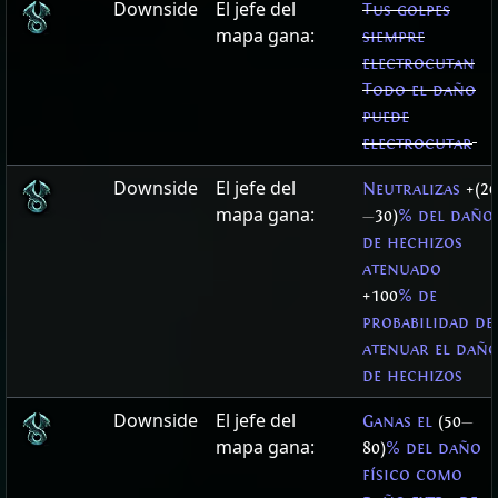
Downside
El jefe del
Tus golpes
mapa gana:
siempre
electrocutan
Todo el daño
puede
electrocutar
Downside
El jefe del
Neutralizas
+(20
mapa gana:
—
30)
% del daño
de hechizos
atenuado
+100
% de
probabilidad de
atenuar el dañ
de hechizos
Downside
El jefe del
Ganas el
(50
—
mapa gana:
80)
% del daño
físico como