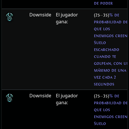
de poder
Downside
El jugador
(25
—
35)
% de
gana:
probabilidad de
que los
enemigos creen
Suelo
escarchado
cuando te
golpean, con u
máximo de una
vez cada 2
segundos
Downside
El jugador
(25
—
35)
% de
gana:
probabilidad de
que los
enemigos creen
Suelo