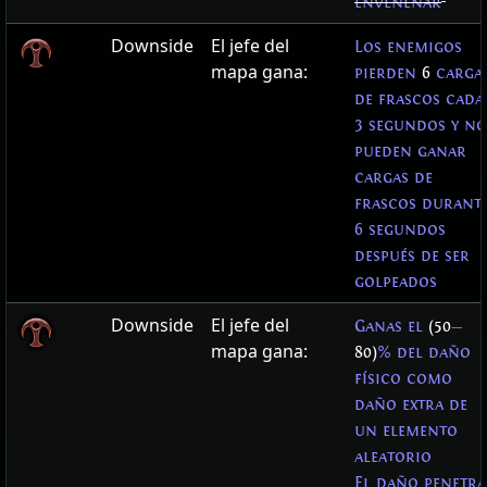
envenenar
Downside
El jefe del
Los enemigos
mapa gana:
pierden
6
carga
de frascos cada
3 segundos y no
pueden ganar
cargas de
frascos durant
6 segundos
después de ser
golpeados
Downside
El jefe del
Ganas el
(50
—
mapa gana:
80)
% del daño
físico como
daño extra de
un elemento
aleatorio
El daño penetra