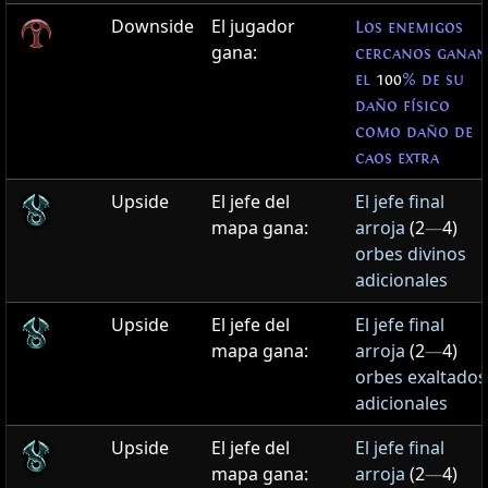
Downside
El jugador
Los enemigos
gana:
cercanos ganan
el
100
% de su
daño físico
como daño de
caos extra
Upside
El jefe del
El jefe final
mapa gana:
arroja
(2
—
4)
orbes divinos
adicionales
Upside
El jefe del
El jefe final
mapa gana:
arroja
(2
—
4)
orbes exaltados
adicionales
Upside
El jefe del
El jefe final
mapa gana:
arroja
(2
—
4)