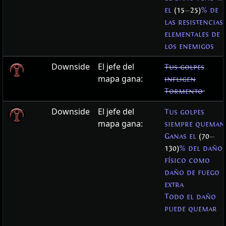
el
(15
—
25)
% de
las resistencias
elementales de
los enemigos
Downside
El jefe del
Tus golpes
mapa gana:
infligen
Tormento
Downside
El jefe del
Tus golpes
mapa gana:
siempre queman
Ganas el
(70
—
130)
% del daño
físico como
daño de fuego
extra
Todo el daño
puede quemar