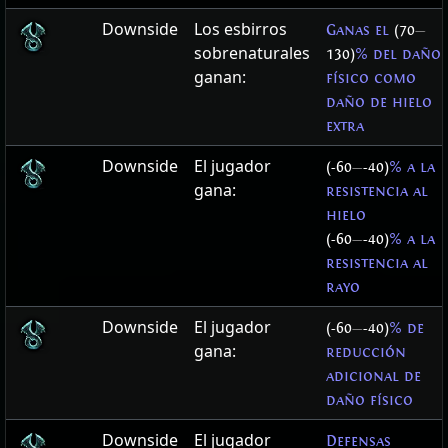
Downside
Los esbirros
Ganas el
(70
—
sobrenaturales
130)
% del daño
ganan:
físico como
daño de hielo
extra
Downside
El jugador
(-60
—
-40)
% a la
gana:
resistencia al
hielo
(-60
—
-40)
% a la
resistencia al
rayo
Downside
El jugador
(-60
—
-40)
% de
gana:
reducción
adicional de
daño físico
Downside
El jugador
Defensas