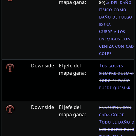
mapa gana:
80)
% del daño
físico como
daño de fuego
extra
Cubre a los
enemigos con
ceniza con cad
golpe
Downside
El jefe del
Tus golpes
mapa gana:
siempre queman
Todo el daño
puede quemar
Downside
El jefe del
Envenena con
mapa gana:
cada Golpe
Todo el daño d
los golpes pued