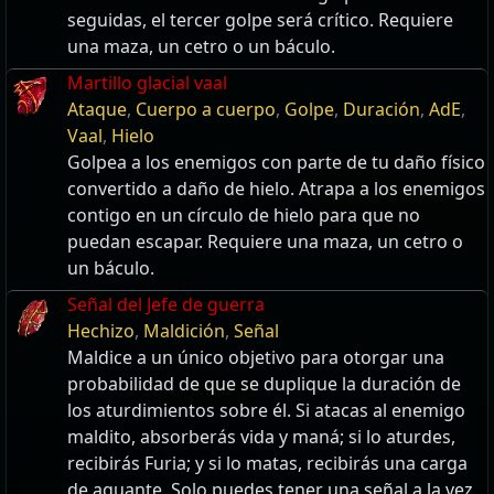
seguidas, el tercer golpe será crítico. Requiere
una maza, un cetro o un báculo.
Martillo glacial vaal
Ataque
,
Cuerpo a cuerpo
,
Golpe
,
Duración
,
AdE
,
Vaal
,
Hielo
Golpea a los enemigos con parte de tu daño físico
convertido a daño de hielo. Atrapa a los enemigos
contigo en un círculo de hielo para que no
puedan escapar. Requiere una maza, un cetro o
un báculo.
Señal del Jefe de guerra
Hechizo
,
Maldición
,
Señal
Maldice a un único objetivo para otorgar una
probabilidad de que se duplique la duración de
los aturdimientos sobre él. Si atacas al enemigo
maldito, absorberás vida y maná; si lo aturdes,
recibirás Furia; y si lo matas, recibirás una carga
de aguante. Solo puedes tener una señal a la vez.