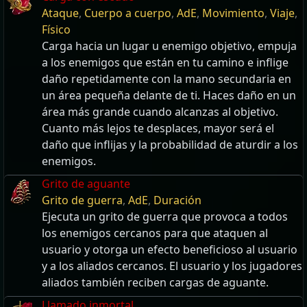
Ataque
,
Cuerpo a cuerpo
,
AdE
,
Movimiento
,
Viaje
,
Físico
Carga hacia un lugar u enemigo objetivo, empuja
a los enemigos que están en tu camino e inflige
daño repetidamente con la mano secundaria en
un área pequeña delante de ti. Haces daño en un
área más grande cuando alcanzas al objetivo.
Cuanto más lejos te desplaces, mayor será el
daño que inflijas y la probabilidad de aturdir a los
enemigos.
Grito de aguante
Grito de guerra
,
AdE
,
Duración
Ejecuta un grito de guerra que provoca a todos
los enemigos cercanos para que ataquen al
usuario y otorga un efecto beneficioso al usuario
y a los aliados cercanos. El usuario y los jugadores
aliados también reciben cargas de aguante.
Llamado inmortal