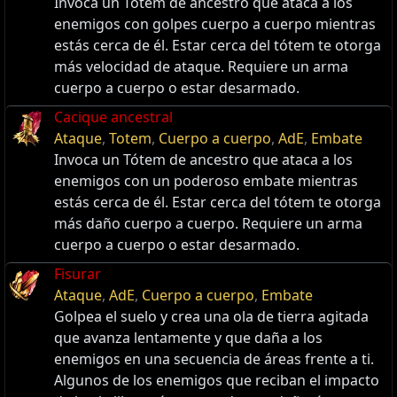
Invoca un Tótem de ancestro que ataca a los
enemigos con golpes cuerpo a cuerpo mientras
estás cerca de él. Estar cerca del tótem te otorga
más velocidad de ataque. Requiere un arma
cuerpo a cuerpo o estar desarmado.
Cacique ancestral
Ataque
,
Totem
,
Cuerpo a cuerpo
,
AdE
,
Embate
Invoca un Tótem de ancestro que ataca a los
enemigos con un poderoso embate mientras
estás cerca de él. Estar cerca del tótem te otorga
más daño cuerpo a cuerpo. Requiere un arma
cuerpo a cuerpo o estar desarmado.
Fisurar
Ataque
,
AdE
,
Cuerpo a cuerpo
,
Embate
Golpea el suelo y crea una ola de tierra agitada
que avanza lentamente y que daña a los
enemigos en una secuencia de áreas frente a ti.
Algunos de los enemigos que reciban el impacto