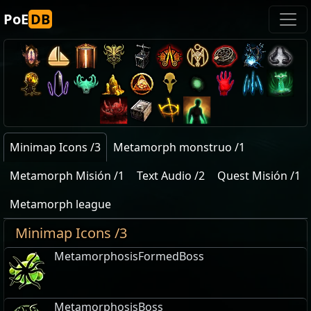
PoE
DB
Minimap Icons /3
Metamorph monstruo /1
Metamorph Misión /1
Text Audio /2
Quest Misión /1
Metamorph league
Minimap Icons /3
MetamorphosisFormedBoss
MetamorphosisBoss