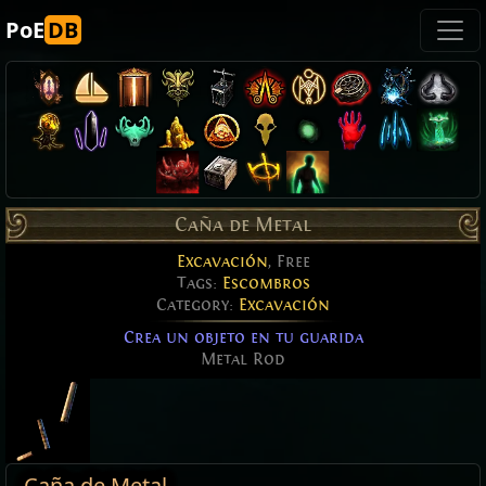
PoE
DB
Caña de Metal
Excavación
, Free
Tags:
Escombros
Category:
Excavación
Crea un objeto en tu guarida
Metal Rod
Caña de Metal