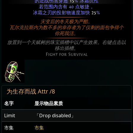
的近战伤害穿透
15
% 冰霜抗性
若范围内含有 40 点敏捷，
冰霜之刃的投射物速度加快
25
%
灾变后的冬天极为严酷。
瓦尔克拉斯内为数不多的幸存者为了仅剩的面包争得个
你死我活。
放置到一个天赋树的珠宝插槽中以产生效果。右键点击以
移出插槽。
Fight for Survival
为生存而战 Attr /8
名字
显示物品素质
Limit
「Drop disabled」
市集
市集