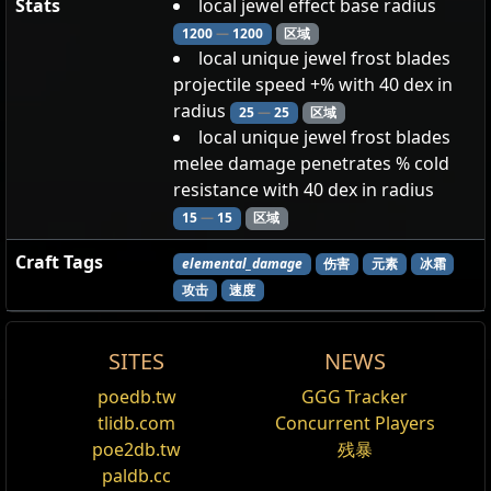
Stats
local jewel effect base radius
1200
—
1200
区域
local unique jewel frost blades
projectile speed +% with 40 dex in
radius
25
—
25
区域
local unique jewel frost blades
melee damage penetrates % cold
resistance with 40 dex in radius
15
—
15
区域
Craft Tags
elemental_damage
伤害
元素
冰霜
攻击
速度
SITES
NEWS
Fight for Survival
poedb.tw
GGG Tracker
编辑
tlidb.com
Concurrent Players
Version history
poe2db.tw
残暴
paldb.cc