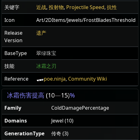
关键字
近战
,
投射物
,
Projectile Speed
,
抗性
Icon
Art/2DItems/Jewels/FrostBladesThreshold
Release
遗产
Version
BaseType
翠绿珠宝
技能
冰霜之刃
Reference
poe.ninja
,
Community Wiki
冰霜伤害提高
(10
—
15)
%
Family
ColdDamagePercentage
Domains
Jewel (10)
GenerationType
传奇 (3)