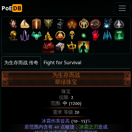
PoE
DB
为生存而战 传奇
Fight for Survival
为生存而战
翠绿珠宝
珠宝
仅限:
2
范围:
中 (1200)
需求 等级
20
冰霜伤害提高
(10
—
15)
%
若范围内含有 40 点敏捷，
冰霜之刃
造成