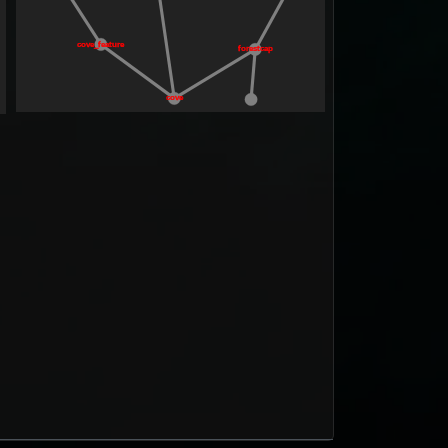
cove_feature
forestcap
cove