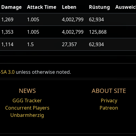
Damage
Attack Time
Leben
Rüstung
Ausweic
1,269
1.005
4,002,799
62,934
1,353
1.005
4,002,799
125,868
1,114
1.5
27,357
62,934
n'-Karte
SA 3.0
unless otherwise noted.
ten
er niedriger, indem du dies in einem
t. Karten können nur einmal verwendet
NEWS
ABOUT SITE
den.
GGG Tracker
Privacy
s Map
Concurrent Players
Patreon
Unbarmherzig