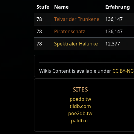
Stufe
Name
Erfahrung
78
Telvar der Trunkene
136,147
78
Piratenschatz
136,147
78
Spektraler Halunke
12,377
'Buchte
Wikis Content is available under
CC BY-NC-
Kar
Reise zu einer Karte dieses Levels od
persönlichen Kartenapparat verwendes
SITES
wer
poedb.tw
Cove
tlidb.com
poe2db.tw
paldb.cc