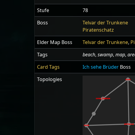
Stufe
78
Boss
Telvar der Trunkene
Piratenschatz
Elder Map Boss
Telvar der Trunkene
,
P
Tags
beach
,
swamp
,
map
,
are
Card Tags
Ich sehe Brüder
Boss
Topologies
cove
cove_feature
entrance
cove