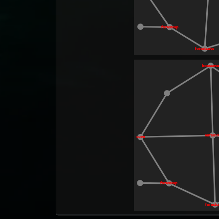
forestcap
forestcove
bosscov
entran
cove
forestcap
forest