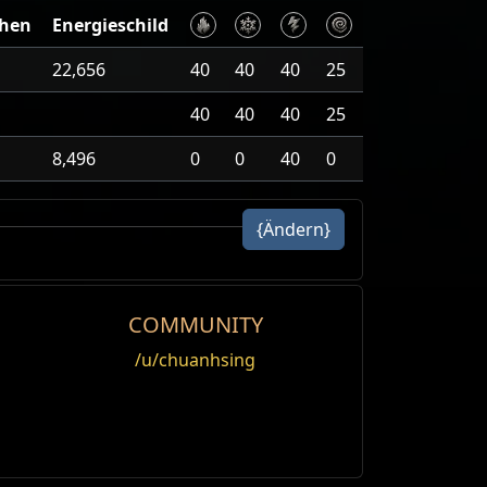
hen
Energieschild
22,656
40
40
40
25
40
40
40
25
8,496
0
0
40
0
{Ändern}
COMMUNITY
/u/chuanhsing