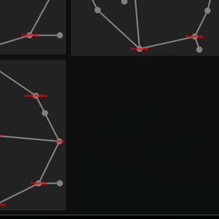
forestcap
forestcap
bosscove
e
cove_feature
ce
cove
forestcap
cove