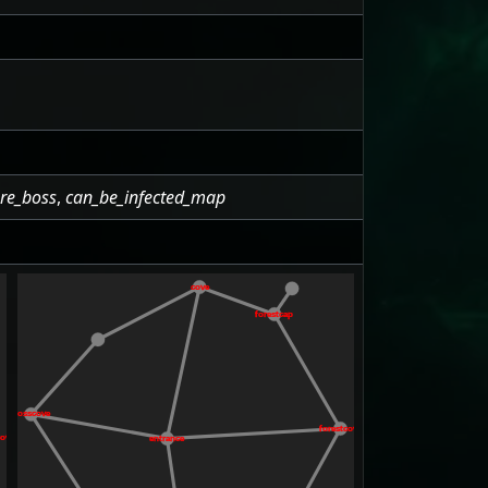
re_boss
,
can_be_infected_map
cove
forestcap
bosscove
forestcove
cove
entrance