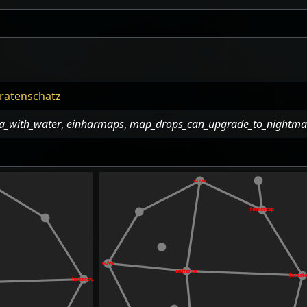
iratenschatz
a_with_water
,
einharmaps
,
map_drops_can_upgrade_to_nightma
cove
forestcap
cove
entrance
forest
bosscove