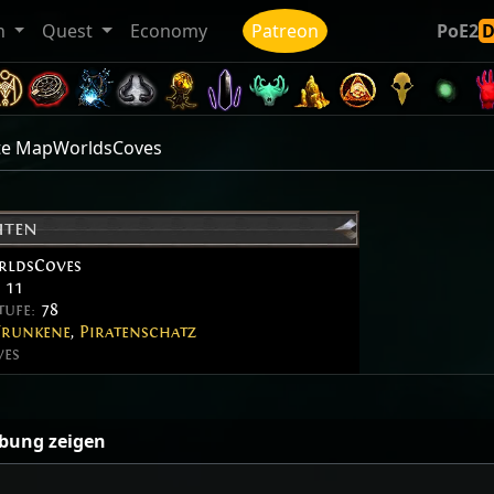
n
Quest
Economy
Patreon
PoE2
rte MapWorldsCoves
hten
ldsCoves
:
11
tufe:
78
Trunkene
,
Piratenschatz
ves
ibung zeigen