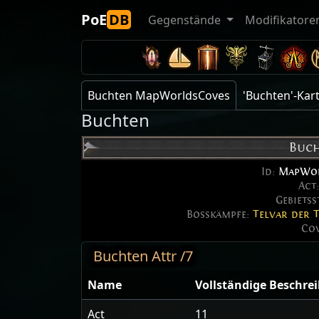
PoE
DB
Gegenstände
Modifikatore
Buchten MapWorldsCoves
'Buchten'-Ka
Buchten
Buc
Id:
MapWor
Act
Gebietss
Bosskämpfe:
Telvar der 
Co
Buchten Attr /7
Name
Vollständige Beschre
Act
11