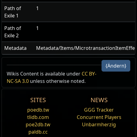
Path of
1
Exile 1
Path of
1
Exile 2
Metadata
Metadata/Items/MicrotransactionItemEffe
{Ändern}
Wikis Content is available under
CC BY-
NC-SA 3.0
unless otherwise noted.
SITES
NEWS
poedb.tw
GGG Tracker
tlidb.com
Concurrent Players
poe2db.tw
Unbarmherzig
paldb.cc