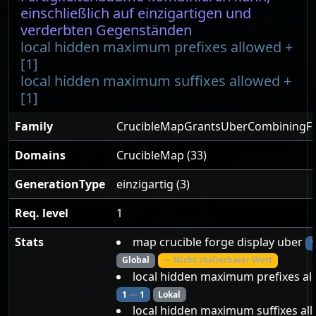
einschließlich auf einzigartigen und
verderbten Gegenständen
local hidden maximum prefixes allowed +
[1]
local hidden maximum suffixes allowed +
[1]
Family
CrucibleMapGrantsUberCombiningFo
Domains
CrucibleMap (33)
GenerationType
einzigartig (3)
Req. level
1
Stats
map crucible forge display uber
Global
— Nicht skalierbarer Wert
local hidden maximum prefixes al
1
—
1
Lokal
local hidden maximum suffixes al