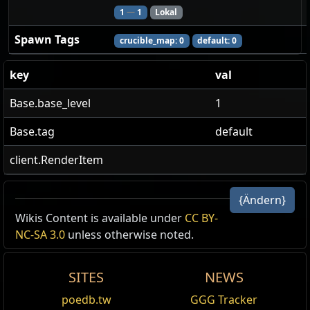
1
—
1
Lokal
Spawn Tags
crucible_map: 0
default: 0
key
val
Base.base_level
1
Base.tag
default
client.RenderItem
{Ändern}
Wikis Content is available under
CC BY-
Gegenstand
Source
Karte
Ingredient
Offer
Stufe
NC-SA 3.0
unless otherwise noted.
Kristalline Geode
Schmiede der Titanen
Vorzeitliches Relikt
84
SITES
NEWS
poedb.tw
GGG Tracker