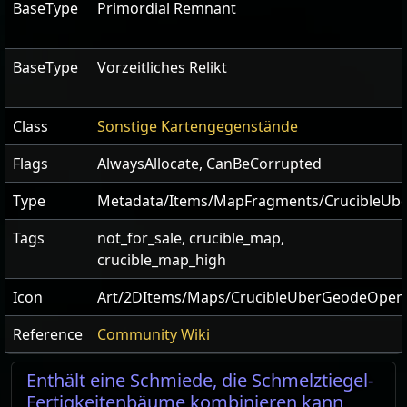
BaseType
Primordial Remnant
BaseType
Vorzeitliches Relikt
Class
Sonstige Kartengegenstände
Flags
AlwaysAllocate
,
CanBeCorrupted
Type
Metadata/Items/MapFragments/CrucibleUb
Tags
not_for_sale, crucible_map,
crucible_map_high
Icon
Art/2DItems/Maps/CrucibleUberGeodeOpen
Reference
Community Wiki
Enthält eine Schmiede, die Schmelztiegel-
Fertigkeitenbäume kombinieren kann,