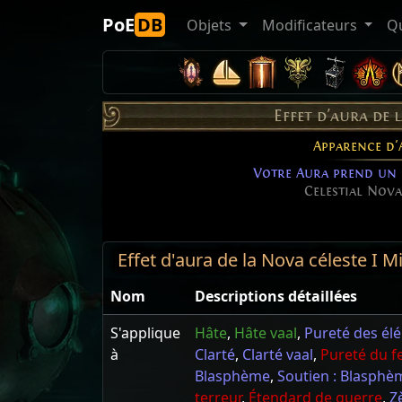
PoE
DB
Objets
Modificateurs
Q
Effet d'aura de 
Apparence d'
Votre Aura prend un e
Celestial Nova
Effet d'aura de la Nova céleste I 
Nom
Descriptions détaillées
S'applique
Hâte
,
Hâte vaal
,
Pureté des él
à
Clarté
,
Clarté vaal
,
Pureté du f
Blasphème
,
Soutien : Blasphè
terreur
,
Étendard de guerre
,
Z