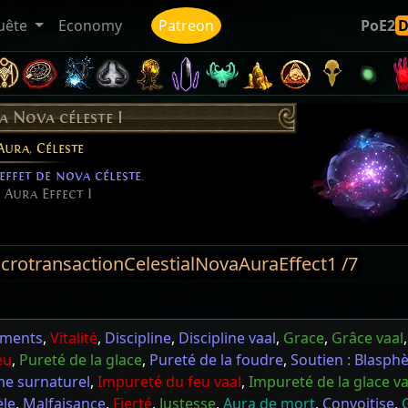
uête
Economy
Patreon
PoE2
la Nova céleste I
Aura
,
Céleste
ffet de nova céleste.
 Aura Effect I
MicrotransactionCelestialNovaAuraEffect1 /7
éments
,
Vitalité
,
Discipline
,
Discipline vaal
,
Grace
,
Grâce vaal
eu
,
Pureté de la glace
,
Pureté de la foudre
,
Soutien : Blasp
me surnaturel
,
Impureté du feu vaal
,
Impureté de la glace va
èle
,
Malfaisance
,
Fierté
,
Justesse
,
Aura de mort
,
Convoitise
,