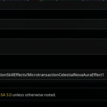
onSkillEffects/MicrotransactionCelestialNovaAuraEffect1
SA 3.0
unless otherwise noted.