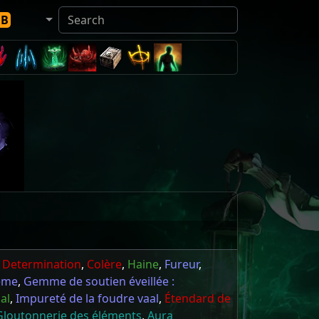
DB
,
Determination
,
Colère
,
Haine
,
Fureur
,
hème
,
Gemme de soutien éveillée :
al
,
Impureté de la foudre vaal
,
Étendard de
Gloutonnerie des éléments
,
Aura