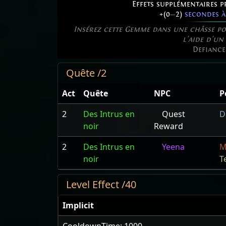
Effets supplémentaires p
+(0
—
2)
secondes à 
Insérez cette Gemme dans une châsse pou
l'aide d'un 
Defianc
Quête /2
Act
Quête
NPC
P
2
Des Intrus en
Quest
D
noir
Reward
2
Des Intrus en
Yeena
M
noir
T
Level Effect /40
Implicit