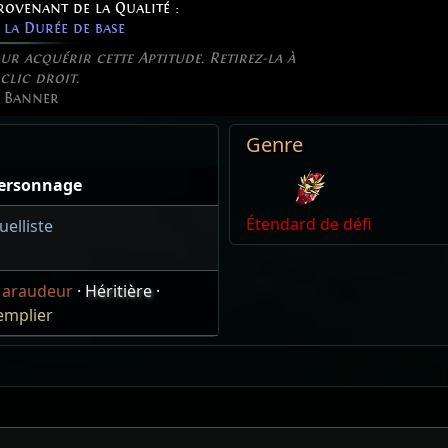
rovenant de la Qualité :
la Durée de base
r acquérir cette Aptitude. Retirez-la à
clic droit.
e Banner
Genre
ersonnage
Étendard de défi
uelliste
araudeur
·
Héritière
·
emplier