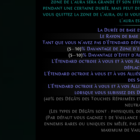
zone de l'aura sera grande et son effe
pendant une certaine durée, mais peut dis
vous quittez la zone de l'aura, ou si vou
l'aura es
La Durée de base 
Le Rayon de base
Tant que vous n'avez pas d'Étendard dépl
(5
—
10)
% Davantage de Zone d'e
(5
—
10)
% Davantage d'Effet d'
L'Étendard octroie à vous et à vos Al
dépla
L'Étendard octroie à vous et à vos Allié
des S
L'Étendard octroie à vous et à vos All
lorsque vous subissez des 
(40% des Dégâts des Touches Réprimées e
neutra
(Les types de Dégâts sont : physiques, d
(Par défaut vous gagnez 1 de Vaillance
ennemis rares ou uniques en mêlée, pas pl
maximum de Vaill