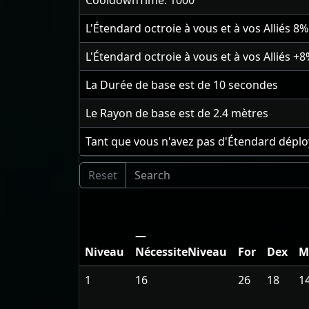
CooldownTime: 1000
L'Étendard octroie à vous et à vos Alliés
8
%
L'Étendard octroie à vous et à vos Alliés
+8
La Durée de base est de
10
secondes
Le Rayon de base est de
2.4
mètres
Tant que vous n'avez pas d'Étendard déplo
—
Niveau
NécessiteNiveau
For
Dex
M
1
16
26
18
1