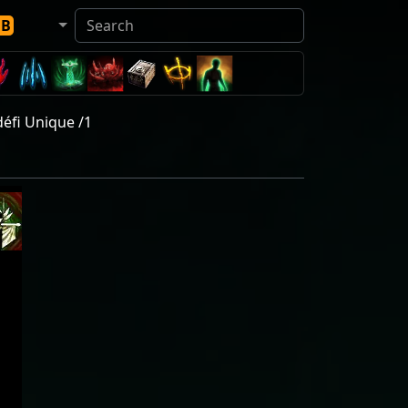
DB
éfi Unique /1