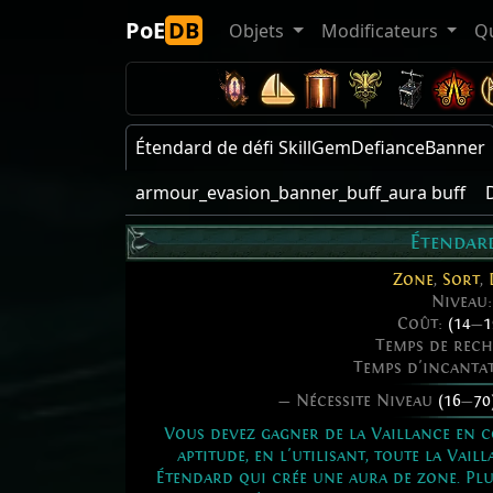
PoE
DB
Objets
Modificateurs
Q
Étendard de défi SkillGemDefianceBanner
armour_evasion_banner_buff_aura buff
Étendard
Zone
,
Sort
,
Niveau
Coût:
(14
—
1
Temps de rec
Temps d'incanta
— Nécessite Niveau
(16
—
70
Vous devez gagner de la Vaillance en c
aptitude, en l'utilisant, toute la Va
Étendard qui crée une aura de zone. Pl