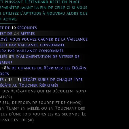
t puissant. L'étendard reste en place
paraître avant la fin de celle-ci si vous
s utilisez l'aptitude à nouveau alors que
t active.
est de
10
secondes
 est de
2.4
mètres
oyé, vous pouvez gagner de la Vaillance
ffet par Vaillance consommée
Aura par Vaillance consommée
liés
8
% d'Augmentation de Vitesse de
cement
s
+8
% de chances de Réprimer les Dégâts
orts
iés
(-12
—
-5)
Dégâts subis de chaque Type
Dégâts au Toucher Réprimés
t des Altérations qui en découlent sont
lisés)
e feu, de froid, de foudre et de chaos)
 en Tuant en mêlée, ou en Touchant des
us d'une fois toutes les 0,5 seconde. Le
ance est de 50)