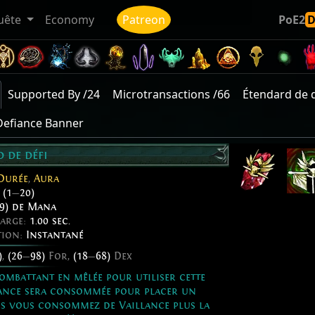
uête
Economy
Patreon
PoE2
Supported By /24
Microtransactions /66
Étendard de d
Defiance Banner
 de défi
Durée
,
Aura
:
(1
—
20)
9) de Mana
harge:
1.00 sec.
tion:
Instantané
)
,
(26
—
98)
For,
(18
—
68)
Dex
ombattant en mêlée pour utiliser cette
illance sera consommée pour placer un
us vous consommez de Vaillance plus la