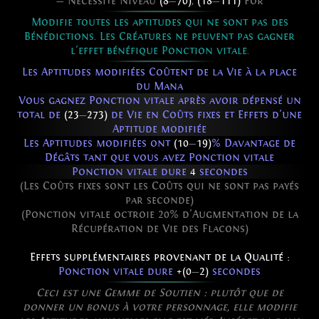
— Nécessite Niveau
(8
—
70)
,
(18
—
111)
For
Modifie toutes les aptitudes qui ne sont pas des
Bénédictions. Les Créatures ne peuvent pas gagner
l'effet bénéfique Ponction vitale.
Les Aptitudes modifiées Coûtent de la Vie à la place
du Mana
Vous gagnez Ponction vitale après avoir dépensé un
total de
(23
—
273)
de Vie en Coûts fixes et Effets d'une
Aptitude modifiée
Les Aptitudes modifiées ont
(10
—
19)
% Davantage de
Dégâts tant que vous avez Ponction vitale
Ponction vitale dure
4
secondes
(Les Coûts fixes sont les Coûts qui ne sont pas payés
par seconde)
(Ponction vitale octroie 20% d'Augmentation de la
Récupération de Vie des Flacons)
Effets supplémentaires provenant de la Qualité :
Ponction vitale dure
+(0
—
2)
secondes
Ceci est une Gemme de Soutien : plutôt que de
donner un bonus à votre personnage, elle modifie