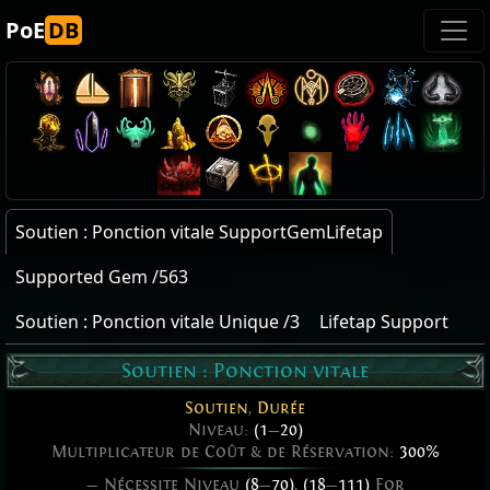
PoE
DB
Soutien : Ponction vitale SupportGemLifetap
Supported Gem /563
Soutien : Ponction vitale Unique /3
Lifetap Support
Soutien : Ponction vitale
Soutien
,
Durée
Niveau:
(1
—
20)
Multiplicateur de Coût & de Réservation:
300%
— Nécessite Niveau
(8
—
70)
,
(18
—
111)
For