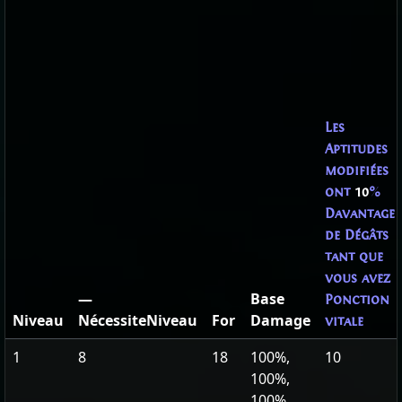
Les
Aptitudes
modifiées
ont
10
%
Davantage
de Dégâts
tant que
vous avez
—
Base
Ponction
Niveau
NécessiteNiveau
For
Damage
vitale
1
8
18
100%,
10
100%,
100%