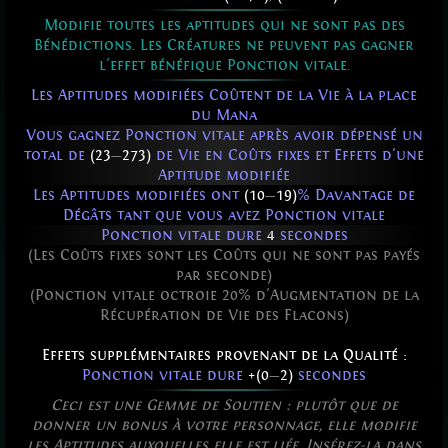
Modifie toutes les aptitudes qui ne sont pas des
Bénédictions. Les Créatures ne peuvent pas gagner
l'effet bénéfique Ponction vitale.
Les Aptitudes modifiées Coûtent de la Vie à la place
du Mana
Vous gagnez Ponction vitale après avoir dépensé un
total de
(23
—
273)
de Vie en Coûts fixes et Effets d'une
Aptitude modifiée
Les Aptitudes modifiées ont
(10
—
19)
% Davantage de
Dégâts tant que vous avez Ponction vitale
Ponction vitale dure
4
secondes
(Les Coûts fixes sont les Coûts qui ne sont pas payés
par seconde)
(Ponction vitale octroie 20% d'Augmentation de la
Récupération de Vie des Flacons)
Effets supplémentaires provenant de la Qualité :
Ponction vitale dure
+(0
—
2)
secondes
Ceci est une Gemme de Soutien : plutôt que de
donner un bonus à votre personnage, elle modifie
les Aptitudes auxquelles elle est liée. Insérez-la dans