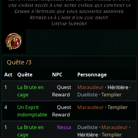
une châsse reliée à une autre châsse qui contient la
Gemme d'Aptitude que vous souhaitez modifier.
Retirez-la à l'aide d'un clic droit.
Lifetap Support
Quête /3
Act
Quête
NPC
Personnage
1
La Brute en
Quest
Maraudeur
·
Héritière
·
cage
Reward
Duelliste
·
Templier
4
Un Esprit
Quest
Maraudeur
·
Templier
indomptable
Reward
1
La Brute en
Nessa
Duelliste
·
Maraudeur
·
cage
Héritière
·
Templier