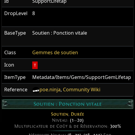
Id
SupportLifetap
DropLevel
8
BaseType
Soutien : Ponction vitale
Class
Gemmes de soutien
Icon
T
ItemType
Metadata/Items/Gems/SupportGemLifetap
Reference
poe.ninja
,
Community Wiki
Soutien : Ponction vitale
Soutien
,
Durée
Niveau:
(1
—
20)
Multiplicateur de Coût & de Réservation:
300%