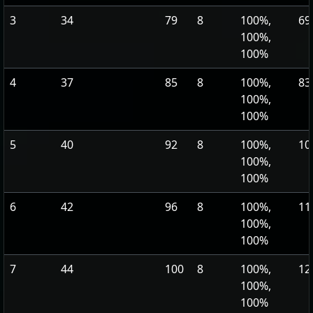
3
34
79
8
100%,
69
100%,
100%
4
37
85
8
100%,
83
100%,
100%
5
40
92
8
100%,
10
100%,
100%
6
42
96
8
100%,
11
100%,
100%
7
44
100
8
100%,
12
100%,
100%