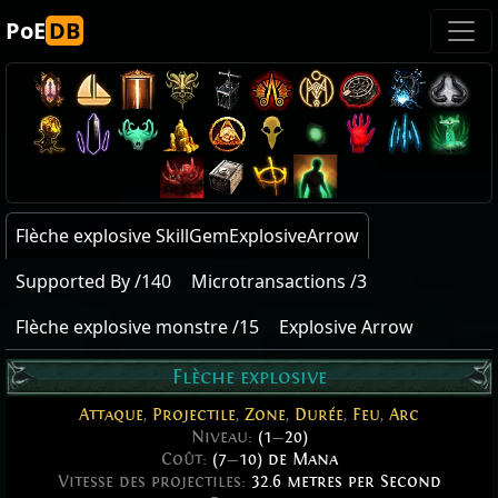
PoE
DB
Flèche explosive SkillGemExplosiveArrow
Supported By /140
Microtransactions /3
Flèche explosive monstre /15
Explosive Arrow
Flèche explosive
Attaque
,
Projectile
,
Zone
,
Durée
,
Feu
,
Arc
Niveau:
(1
—
20)
Coût:
(7
—
10) de Mana
Vitesse des projectiles:
32.6 metres per Second