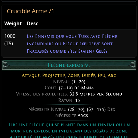
Crucible Arme /1
Weight
Desc
1000
Les Ennemis que vous Tuez avec Flèche
(T5)
incendiaire ou Flèche explosive sont
Fracassés comme s'ils étaient Gelés
Flèche explosive
Attaque
,
Projectile
,
Zone
,
Durée
,
Feu
,
Arc
Niveau:
(1
—
20)
Coût:
(7
—
10) de Mana
Vitesse des projectiles:
32.6 metres per Second
Rayon:
15
— Nécessite Niveau
(28
—
70)
,
(67
—
155)
Dex
— Nécessite
Arcs
Tire une flèche qui se plante dans un ennemi ou un
mur, puis explose en infligeant des dégâts de zone
autour d'elle après une courte durée, ou quand le