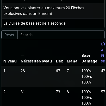
Vous pouvez planter au maximum
20
Flèches
explosives dans un Ennemi
La Durée de base est de
1
seconde
L'
à
7
—
Base
fe
Niveau
NécessiteNiveau
Dex
Mana
Damage
su
1
28
67
7
100%,
47
100%,
100%
2
31
73
8
100%,
57
100%,
100%