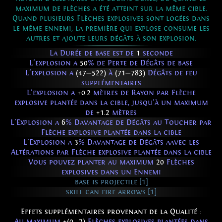
maximum de flèches a été atteint sur la même cible.
Quand plusieurs Flèches explosives sont logées dans
le même ennemi, la première qui explose consume les
autres et ajoute leurs dégâts à son explosion.
La Durée de base est de
1
seconde
L'explosion a
50
% de Perte de Dégâts de base
L'explosion a
(47
—
522)
à
(71
—
783)
Dégâts de feu
supplémentaires
L'explosion a
+0.2
mètres de Rayon par Flèche
explosive plantée dans la cible, jusqu'à un maximum
de
+1.2
mètres
L'Explosion a
6
% Davantage de Dégâts au Toucher par
Flèche explosive plantée dans la cible
L'Explosion a
3
% Davantage de Dégâts aavec les
Altérations par Flèche explosive plantée dans la cible
Vous pouvez planter au maximum
20
Flèches
explosives dans un Ennemi
base is projectile [1]
skill can fire arrows [1]
Effets supplémentaires provenant de la Qualité :
Au maximum
+(0
—
2)
Flèches explosives plantées dans