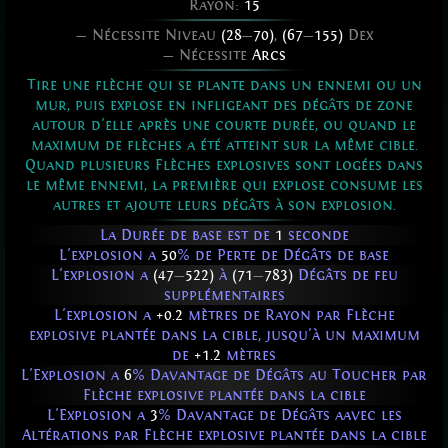
Rayon:
15
— Nécessite Niveau
(28
—
70)
,
(67
—
155)
Dex
— Nécessite
Arcs
Tire une flèche qui se plante dans un ennemi ou un
mur, puis explose en infligeant des dégâts de zone
autour d'elle après une courte durée, ou quand le
maximum de flèches a été atteint sur la même cible.
Quand plusieurs Flèches explosives sont logées dans
le même ennemi, la première qui explose consume les
autres et ajoute leurs dégâts à son explosion.
La Durée de base est de
1
seconde
L'explosion a
50
% de Perte de Dégâts de base
L'explosion a
(47
—
522)
à
(71
—
783)
Dégâts de feu
supplémentaires
L'explosion a
+0.2
mètres de Rayon par Flèche
explosive plantée dans la cible, jusqu'à un maximum
de
+1.2
mètres
L'Explosion a
6
% Davantage de Dégâts au Toucher par
Flèche explosive plantée dans la cible
L'Explosion a
3
% Davantage de Dégâts aavec les
Altérations par Flèche explosive plantée dans la cible