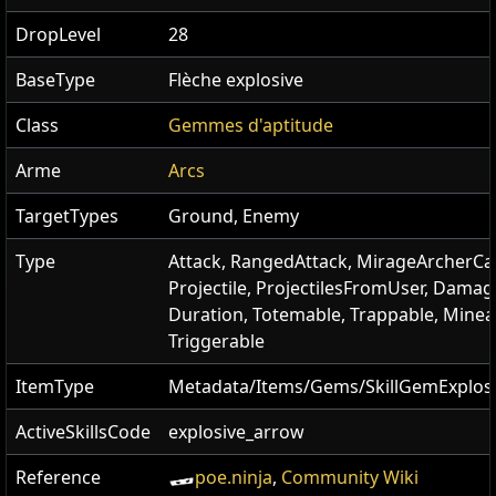
DropLevel
28
BaseType
Flèche explosive
Class
Gemmes d'aptitude
Arme
Arcs
TargetTypes
Ground, Enemy
Type
Attack, RangedAttack, MirageArcherCa
Projectile, ProjectilesFromUser, Damag
Duration, Totemable, Trappable, Mineab
Triggerable
ItemType
Metadata/Items/Gems/SkillGemExplos
ActiveSkillsCode
explosive_arrow
Reference
poe.ninja
,
Community Wiki