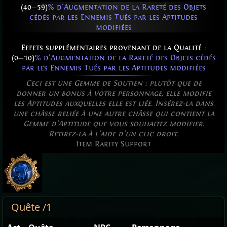
(40
—
59)
% d'Augmentation de la Rareté des Objets
cédés par les Ennemis Tués par les Aptitudes
modifiées
Effets supplémentaires provenant de la Qualité :
(0
—
10)
% d'Augmentation de la Rareté des Objets cédés
par les Ennemis Tués par les Aptitudes modifiées
Ceci est une Gemme de Soutien : plutôt que de
donner un bonus à votre personnage, elle modifie
les Aptitudes auxquelles elle est liée. Insérez-la dans
une châsse reliée à une autre châsse qui contient la
Gemme d'Aptitude que vous souhaitez modifier.
Retirez-la à l'aide d'un clic droit.
Item Rarity Support
Quête /1