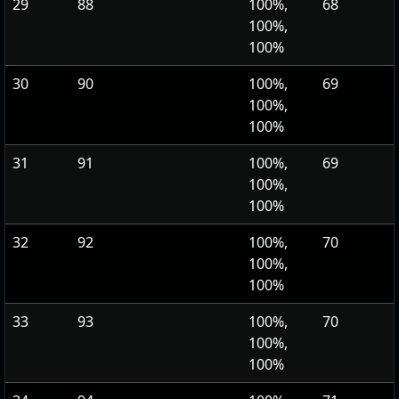
29
88
100%,
68
100%,
100%
30
90
100%,
69
100%,
100%
31
91
100%,
69
100%,
100%
32
92
100%,
70
100%,
100%
33
93
100%,
70
100%,
100%