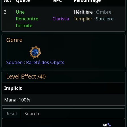
Act
Quête
NPC
Personnage
3
Une
Héritière
·
Ombre
·
Rencontre
Clarissa
Templier
·
Sorcière
fortuite
Genre
Soutien : Rareté des Objets
Level Effect /40
Implicit
Mana: 100%
40
%