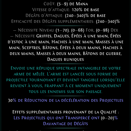
Coût:
(5
—
9) de Mana
Vitesse d'attaque:
120% de base
Dégâts d'Attaque:
(240
—
340)% de base
Efficacité des Dégâts supplémentaires:
(240
—
340)%
— Nécessite Niveau
(1
—
70)
,
(0
—
68)
For,
(0
—
98)
Dex
— Nécessite
Griffes
,
Dagues
,
Épées à une main
,
Épées
d'estoc à une main
,
Haches à une main
,
Masses à une
main
,
Sceptres
,
Bâtons
,
Épées à deux mains
,
Haches à
deux mains
,
Masses à deux mains
,
Bâtons de guerre
,
Dagues runiques
Envoie une réplique spectrale intangible de votre
arme de mêlée. L'arme est lancée sous forme de
projectile tournoyant et devient tangible lorsqu'elle
revient à vous, frappant à ce moment uniquement
tous les ennemis sur son passage.
30
% de Réduction de la décélération des Projectiles
Effets supplémentaires provenant de la Qualité :
Les Projectiles qui ont Transpercé ont
(0
—
20)
%
Davantage de Dégâts