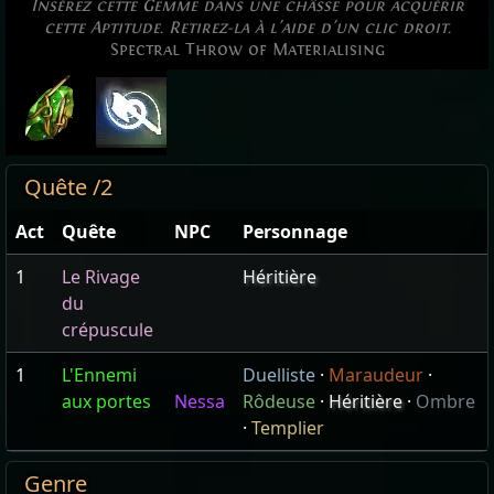
Insérez cette Gemme dans une châsse pour acquérir
cette Aptitude. Retirez-la à l'aide d'un clic droit.
Spectral Throw of Materialising
Quête /2
Act
Quête
NPC
Personnage
1
Le Rivage
Héritière
du
crépuscule
1
L'Ennemi
Duelliste
·
Maraudeur
·
aux portes
Nessa
Rôdeuse
·
Héritière
·
Ombre
·
Templier
Genre