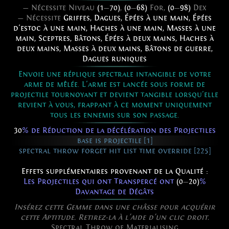
— Nécessite Niveau
(1
—
70)
,
(0
—
68)
For,
(0
—
98)
Dex
— Nécessite
Griffes
,
Dagues
,
Épées à une main
,
Épées
d'estoc à une main
,
Haches à une main
,
Masses à une
main
,
Sceptres
,
Bâtons
,
Épées à deux mains
,
Haches à
deux mains
,
Masses à deux mains
,
Bâtons de guerre
,
Dagues runiques
Envoie une réplique spectrale intangible de votre
arme de mêlée. L'arme est lancée sous forme de
projectile tournoyant et devient tangible lorsqu'elle
revient à vous, frappant à ce moment uniquement
tous les ennemis sur son passage.
30
% de Réduction de la décélération des Projectiles
base is projectile [1]
spectral throw forget hit list time override [225]
Effets supplémentaires provenant de la Qualité :
Les Projectiles qui ont Transpercé ont
(0
—
20)
%
Davantage de Dégâts
Insérez cette Gemme dans une châsse pour acquérir
cette Aptitude. Retirez-la à l'aide d'un clic droit.
Spectral Throw of Materialising