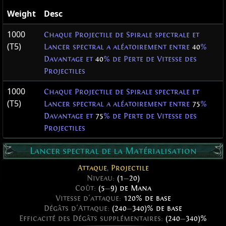
Weight
Desc
1000
Chaque Projectile de Spirale spectrale et
(T5)
Lancer spectral a aléatoirement entre
40
%
Davantage et
40
% de Perte de Vitesse des
Projectiles
1000
Chaque Projectile de Spirale spectrale et
(T5)
Lancer spectral a aléatoirement entre
75
%
Davantage et
75
% de Perte de Vitesse des
Projectiles
Lancer spectral de la Matérialisation
Attaque
,
Projectile
Niveau:
(1
—
20)
Coût:
(5
—
9) de Mana
Vitesse d'attaque:
120% de base
Dégâts d'Attaque:
(240
—
340)% de base
Efficacité des Dégâts supplémentaires:
(240
—
340)%