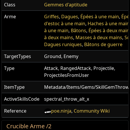
Class
Gemmes d'aptitude
Arme
Griffes
,
Dagues
,
Épées à une main
,
Épé
d'estoc à une main
,
Haches à une main
à une main
,
Bâtons
,
Épées à deux main
à deux mains
,
Masses à deux mains
,
Sc
Dagues runiques
,
Bâtons de guerre
TargetTypes
Ground, Enemy
Type
Attack, RangedAttack, Projectile,
ProjectilesFromUser
ItemType
Metadata/Items/Gems/SkillGemThro
ActiveSkillsCode
spectral_throw_alt_x
Reference
poe.ninja
,
Community Wiki
Crucible Arme /2