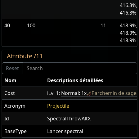
416.3%,
416.3%
40
100
11
418.9%,
418.9%,
418.9%
Attribute /11
Nom
Descriptions détaillées
Cost
iLvl 1:
Normal: 1x
Parchemin de sages
Acronym
Projectile
Id
SpectralThrowAltX
BaseType
Lancer spectral