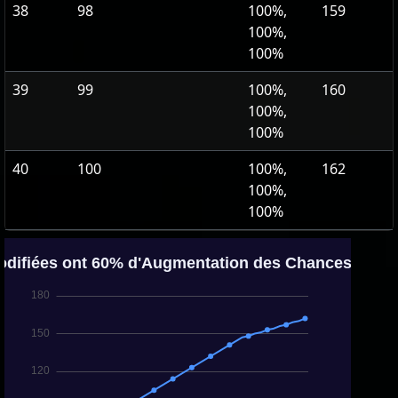
38
98
100%,
159
100%,
100%
39
99
100%,
160
100%,
100%
40
100
100%,
162
100%,
100%