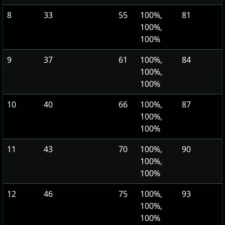
8
33
55
100%,
81
100%,
100%
9
37
61
100%,
84
100%,
100%
10
40
66
100%,
87
100%,
100%
11
43
70
100%,
90
100%,
100%
12
46
75
100%,
93
100%,
100%