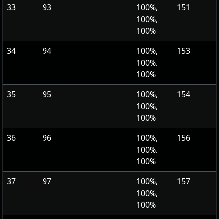
33
93
100%,
151
100%,
100%
34
94
100%,
153
100%,
100%
35
95
100%,
154
100%,
100%
36
96
100%,
156
100%,
100%
37
97
100%,
157
100%,
100%