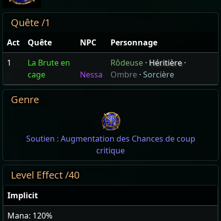
Quête /1
Act
Quête
NPC
Personnage
1
La Brute en
Rôdeuse
·
Héritière
·
cage
Nessa
Ombre
·
Sorcière
Genre
Soutien : Augmentation des Chances de coup
critique
Level Effect /40
Implicit
Mana: 120%