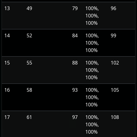
13
49
79
100%,
96
100%,
100%
14
52
84
100%,
99
100%,
100%
15
55
88
100%,
102
100%,
100%
16
58
93
100%,
105
100%,
100%
17
61
97
100%,
108
100%,
100%