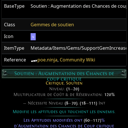
BaseType
Soutien : Augmentation des Chances de coup
Class
Gemmes de soutien
Icon
s
ItemType
Metadata/Items/Gems/SupportGemIncreasedC
Reference
poe.ninja
,
Community Wiki
Soutien : Augmentation des Chances de
coup critique
Critique
,
Soutien
Niveau:
(1
—
20)
Multiplicateur de Coût & de Réservation:
120%
— Nécessite Niveau
(8
—
70)
,
(18
—
111)
Int
Modifie les aptitudes qui touchent les ennemis.
Les Aptitudes modifiées ont
(60
—
117)
%
d'Augmentation des Chances de Coup critique