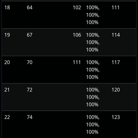
18
64
102
100%,
111
100%,
100%
19
67
106
100%,
114
100%,
100%
20
70
111
100%,
117
100%,
100%
21
72
100%,
120
100%,
100%
22
74
100%,
123
100%,
100%