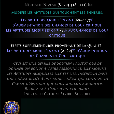
— Nécessite Niveau
(8
—
70)
,
(18
—
111)
Int
Modifie les aptitudes qui touchent les ennemis.
Les Aptitudes modifiées ont
(60
—
117)
%
d'Augmentation des Chances de Coup critique
Les Aptitudes modifiées ont
+2
% aux Chances de Coup
critique
Effets supplémentaires provenant de la Qualité :
Les Aptitudes modifiées ont
(0
—
20)
% d'Augmentation
des Chances de Coup critique
Ceci est une Gemme de Soutien : plutôt que de
donner un bonus à votre personnage, elle modifie
les Aptitudes auxquelles elle est liée. Insérez-la dans
une châsse reliée à une autre châsse qui contient la
Gemme d'Aptitude que vous souhaitez modifier.
Retirez-la à l'aide d'un clic droit.
Increased Critical Strikes Support