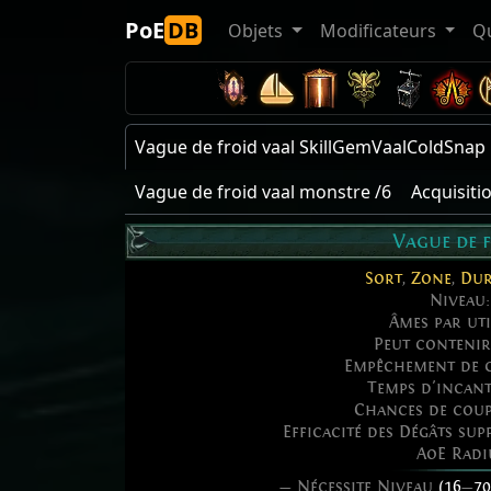
PoE
DB
Objets
Modificateurs
Q
Vague de froid vaal SkillGemVaalColdSnap
Vague de froid vaal monstre /6
Acquisiti
Vague de 
Sort
,
Zone
,
Dur
Niveau
Âmes par uti
Peut conteni
Empêchement de g
Temps d'incan
Chances de coup
Efficacité des Dégâts su
AoE Radi
— Nécessite Niveau
(16
—
70