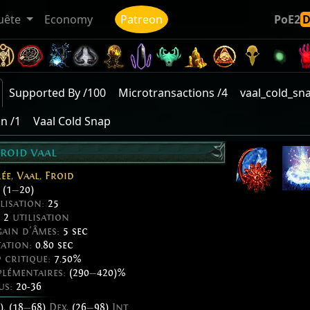
uête
Economy
Patreon
PoE2
Supported By /100
Microtransactions /4
vaal_cold_sn
on /1
Vaal Cold Snap
froid vaal
ée
,
Vaal
,
Froid
:
(1
—
20)
lisation:
25
r
2
utilisation
ain d'Âmes:
5 sec
tation:
0.80 sec
 critique:
7.50%
pplémentaires:
(290
—
420)%
us:
20-36
)
,
(18
—
68)
Dex,
(26
—
98)
Int