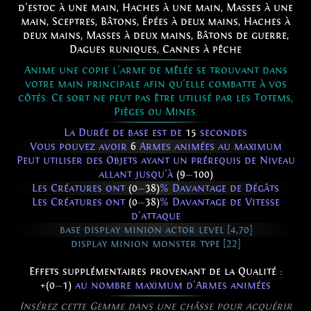
d'estoc à une main
,
Haches à une main
,
Masses à une
main
,
Sceptres
,
Bâtons
,
Épées à deux mains
,
Haches à
deux mains
,
Masses à deux mains
,
Bâtons de guerre
,
Dagues runiques
,
Cannes à pêche
Anime une copie l'arme de mêlée se trouvant dans
votre main principale afin qu'elle combatte à vos
côtés. Ce sort ne peut pas être utilisé par les Totems,
Pièges ou Mines.
La Durée de base est de
15
secondes
Vous pouvez avoir
6
Armes animées au maximum
Peut utiliser des Objets ayant un prérequis de Niveau
allant jusqu'à
(9
—
100)
Les Créatures ont
(0
—
38)
% Davantage de Dégâts
Les Créatures ont
(0
—
38)
% Davantage de Vitesse
d'attaque
base display minion actor level [4,70]
display minion monster type [22]
Effets supplémentaires provenant de la Qualité :
+(0
—
1)
au nombre maximum d'Armes animées
Insérez cette Gemme dans une châsse pour acquérir