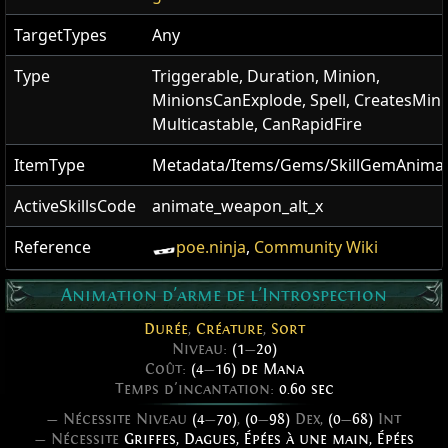
TargetTypes
Any
Type
Triggerable, Duration, Minion,
MinionsCanExplode, Spell, CreatesMini
Multicastable, CanRapidFire
ItemType
Metadata/Items/Gems/SkillGemAnim
ActiveSkillsCode
animate_weapon_alt_x
Reference
poe.ninja
,
Community Wiki
Animation d'arme de l'Introspection
Durée
,
Créature
,
Sort
Niveau:
(1
—
20)
Coût:
(4
—
16) de Mana
Temps d'incantation:
0.60 sec
— Nécessite Niveau
(4
—
70)
,
(0
—
98)
Dex,
(0
—
68)
Int
— Nécessite
Griffes
,
Dagues
,
Épées à une main
,
Épées