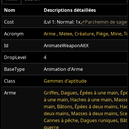
Nom
Descriptions détaillées
Cost
iLvl 1:
Normal: 1x
Parchemin de sages
Acronym
Arme
,
Melee
,
Créature
,
Piège
,
Mine
,
T
Id
AnimateWeaponAltX
DropLevel
4
BaseType
Animation d'Arme
Class
Gemmes d'aptitude
Arme
Griffes
,
Dagues
,
Épées à une main
,
Épé
à une main
,
Haches à une main
,
Masses
main
,
Bâtons
,
Épées à deux mains
,
Hac
deux mains
,
Masses à deux mains
,
Sce
Cannes à pêche
,
Dagues runiques
,
Bât
guerre