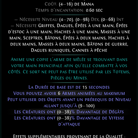
Coût:
(4
—
16) de Mana
Temps d'incantation:
0.60 sec
— Nécessite Niveau
(4
—
70)
,
(0
—
98)
Dex,
(0
—
68)
Int
— Nécessite
Griffes
,
Dagues
,
Épées à une main
,
Épées
d'estoc à une main
,
Haches à une main
,
Masses à une
main
,
Sceptres
,
Bâtons
,
Épées à deux mains
,
Haches à
deux mains
,
Masses à deux mains
,
Bâtons de guerre
,
Dagues runiques
,
Cannes à pêche
Anime une copie l'arme de mêlée se trouvant dans
votre main principale afin qu'elle combatte à vos
côtés. Ce sort ne peut pas être utilisé par les Totems,
Pièges ou Mines.
La Durée de base est de
15
secondes
Vous pouvez avoir
6
Armes animées au maximum
Peut utiliser des Objets ayant un prérequis de Niveau
allant jusqu'à
(9
—
100)
Les Créatures ont
(0
—
38)
% Davantage de Dégâts
Les Créatures ont
(0
—
38)
% Davantage de Vitesse
d'attaque
Effets supplémentaires provenant de la Qualité :