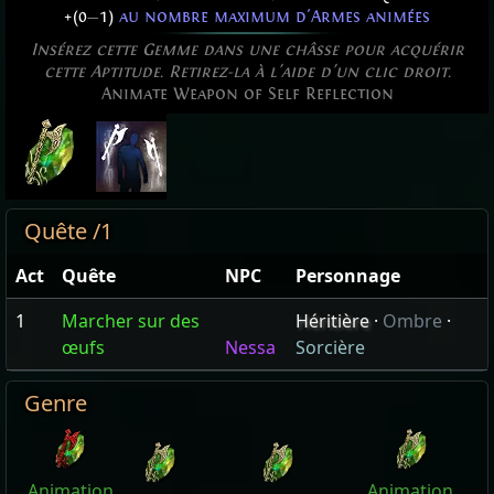
+(0
—
1)
au nombre maximum d'Armes animées
Insérez cette Gemme dans une châsse pour acquérir
cette Aptitude. Retirez-la à l'aide d'un clic droit.
Animate Weapon of Self Reflection
Quête /1
Act
Quête
NPC
Personnage
1
Marcher sur des
Héritière
·
Ombre
·
œufs
Nessa
Sorcière
Genre
Animation
Animation