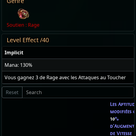
Genre
Soutien : Rage
Level Effect /40
Implicit
Mana: 130%
Vous gagnez
3
de Rage avec les Attaques au Toucher
Les Aptitud
modifiées 
10
%
d'Augment
de Vitesse