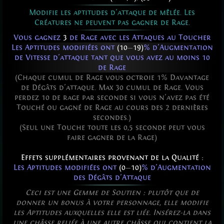
Modifie les aptitudes d'attaque de mêlée. Les
Créatures ne peuvent pas gagner de Rage.
Vous gagnez
3
de Rage avec les Attaques au Toucher
Les Aptitudes modifiées ont
(10
—
19)
% d'Augmentation
de Vitesse d'attaque tant que vous avez au moins 10
de Rage
(Chaque cumul de Rage vous octroie 1% Davantage
de Dégâts d'attaque. Max 30 cumul de Rage. Vous
perdez 10 de rage par seconde si vous n'avez pas été
Touché ou gagné de Rage au cours des 2 dernières
secondes.)
(Seul une Touche toute les 0,5 seconde peut vous
faire gagner de la Rage)
Effets supplémentaires provenant de la Qualité :
Les Aptitudes modifiées ont
(0
—
10)
% d'Augmentation
des Dégâts d'Attaque
Ceci est une Gemme de Soutien : plutôt que de
donner un bonus à votre personnage, elle modifie
les Aptitudes auxquelles elle est liée. Insérez-la dans
une châsse reliée à une autre châsse qui contient la