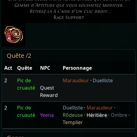
Gemme d'Aptitude que vous souhaitez modifier.
Retirez-la à l'aide d'un clic droit.
Rage Support
Quête /2
Act
Quête
NPC
Personnage
2
Pic de
Maraudeur
·
Duelliste
cruauté
Quest
Reward
2
Pic de
Duelliste
·
Maraudeur
·
cruauté
Yeena
Rôdeuse
·
Héritière
·
Ombre
·
Templier