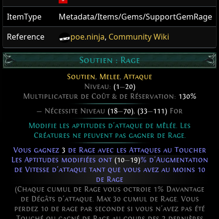
ItemType
Metadata/Items/Gems/SupportGemRage
Reference
poe.ninja
,
Community Wiki
Soutien : Rage
Soutien
,
Melee
,
Attaque
Niveau:
(1
—
20)
Multiplicateur de Coût & de Réservation:
130%
— Nécessite Niveau
(18
—
70)
,
(33
—
111)
For
Modifie les aptitudes d'attaque de mêlée. Les
Créatures ne peuvent pas gagner de Rage.
Vous gagnez
3
de Rage avec les Attaques au Toucher
Les Aptitudes modifiées ont
(10
—
19)
% d'Augmentation
de Vitesse d'attaque tant que vous avez au moins 10
de Rage
(Chaque cumul de Rage vous octroie 1% Davantage
de Dégâts d'attaque. Max 30 cumul de Rage. Vous
perdez 10 de rage par seconde si vous n'avez pas été
Touché ou gagné de Rage au cours des 2 dernières