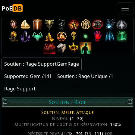
PoE
DB
Soutien : Rage SupportGemRage
Supported Gem /141
Soutien : Rage Unique /1
Rage Support
Soutien : Rage
Soutien
,
Melee
,
Attaque
Niveau:
(1
—
20)
Multiplicateur de Coût & de Réservation:
130%
— Nécessite Niveau
(18
—
70)
,
(33
—
111)
For