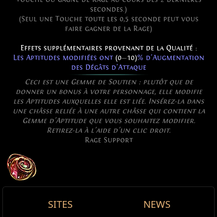
secondes.)
(Seul une Touche toute les 0,5 seconde peut vous
faire gagner de la Rage)
Effets supplémentaires provenant de la Qualité :
Les Aptitudes modifiées ont
(0
—
10)
% d'Augmentation
des Dégâts d'Attaque
Ceci est une Gemme de Soutien : plutôt que de
donner un bonus à votre personnage, elle modifie
les Aptitudes auxquelles elle est liée. Insérez-la dans
une châsse reliée à une autre châsse qui contient la
Gemme d'Aptitude que vous souhaitez modifier.
Retirez-la à l'aide d'un clic droit.
Rage Support
SITES
NEWS
Allow Type: Melee
Forgehaine
Gantelets antiques