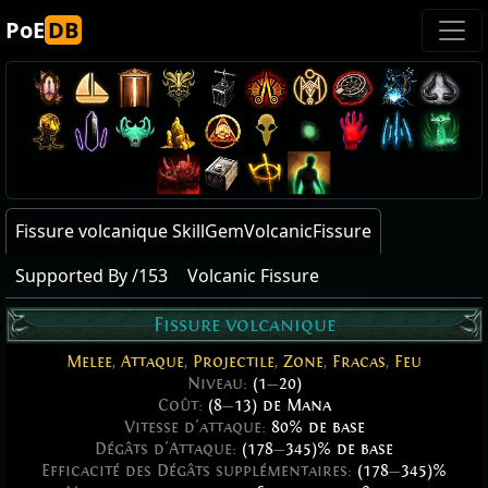
PoE
DB
Fissure volcanique SkillGemVolcanicFissure
Supported By /153
Volcanic Fissure
Fissure volcanique
Melee
,
Attaque
,
Projectile
,
Zone
,
Fracas
,
Feu
Niveau:
(1
—
20)
Coût:
(8
—
13) de Mana
Vitesse d'attaque:
80% de base
Dégâts d'Attaque:
(178
—
345)% de base
Efficacité des Dégâts supplémentaires:
(178
—
345)%