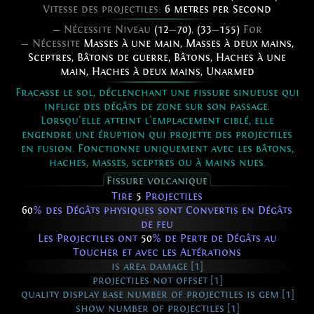
Vitesse des projectiles:
6 metres per Second
— Nécessite Niveau
(12
—
70)
,
(33
—
155)
For
— Nécessite
Masses à une main
,
Masses à deux mains
,
Sceptres
,
Bâtons de guerre
,
Bâtons
,
Haches à une
main
,
Haches à deux mains
,
Unarmed
Fracasse le sol, déclenchant une fissure sinueuse qui
inflige des dégâts de zone sur son passage.
Lorsqu'elle atteint l'emplacement ciblé, elle
engendre une éruption qui projette des projectiles
en fusion. Fonctionne uniquement avec les bâtons,
haches, masses, sceptres ou à mains nues.
Fissure volcanique
Tire
5
Projectiles
60
% des Dégâts physiques sont Convertis en Dégâts
de feu
Les Projectiles ont
50
% de Perte de Dégâts au
Toucher et avec les Altérations
is area damage [1]
projectiles not offset [1]
quality display base number of projectiles is gem [1]
show number of projectiles [1]