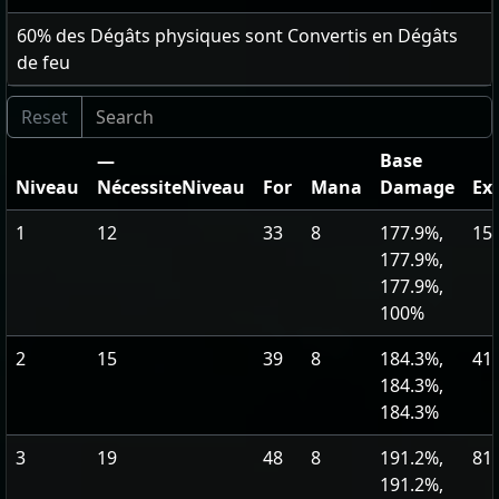
60
% des Dégâts physiques sont Convertis en Dégâts
de feu
—
Base
Niveau
NécessiteNiveau
For
Mana
Damage
Ex
1
12
33
8
177.9%,
15
177.9%,
177.9%,
100%
2
15
39
8
184.3%,
41
184.3%,
184.3%
3
19
48
8
191.2%,
81
191.2%,