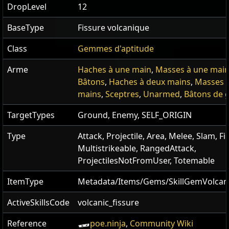
DropLevel
12
BaseType
Fissure volcanique
Class
Gemmes d'aptitude
Arme
Haches à une main
,
Masses à une mai
Bâtons
,
Haches à deux mains
,
Masses 
mains
,
Sceptres
,
Unarmed
,
Bâtons de 
TargetTypes
Ground, Enemy, SELF_ORIGIN
Type
Attack, Projectile, Area, Melee, Slam, Fir
Multistrikeable, RangedAttack,
ProjectilesNotFromUser, Totemable
ItemType
Metadata/Items/Gems/SkillGemVolcani
ActiveSkillsCode
volcanic_fissure
Reference
poe.ninja
,
Community Wiki