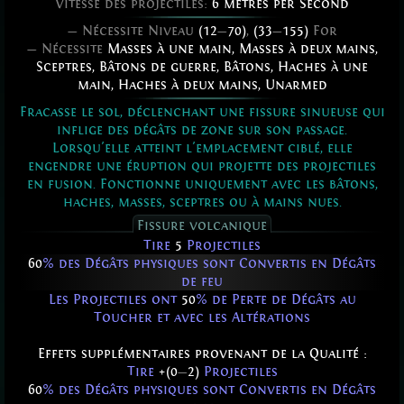
Vitesse des projectiles:
6 metres per Second
— Nécessite Niveau
(12
—
70)
,
(33
—
155)
For
— Nécessite
Masses à une main
,
Masses à deux mains
,
Sceptres
,
Bâtons de guerre
,
Bâtons
,
Haches à une
main
,
Haches à deux mains
,
Unarmed
Fracasse le sol, déclenchant une fissure sinueuse qui
inflige des dégâts de zone sur son passage.
Lorsqu'elle atteint l'emplacement ciblé, elle
engendre une éruption qui projette des projectiles
en fusion. Fonctionne uniquement avec les bâtons,
haches, masses, sceptres ou à mains nues.
Fissure volcanique
Tire
5
Projectiles
60
% des Dégâts physiques sont Convertis en Dégâts
de feu
Les Projectiles ont
50
% de Perte de Dégâts au
Toucher et avec les Altérations
Effets supplémentaires provenant de la Qualité :
Tire
+(0
—
2)
Projectiles
60
% des Dégâts physiques sont Convertis en Dégâts