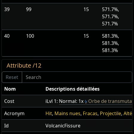
39
99
15
571.7%,
571.7%,
571.7%
40
100
15
581.3%,
581.3%,
581.3%
Attribute /12
Nom
Descriptions détaillées
Cost
iLvl 1:
Normal: 1x
Orbe de transmutat
Acronym
Hit
,
Mains nues
,
Fracas
,
Projectile
,
Alté
Id
VolcanicFissure