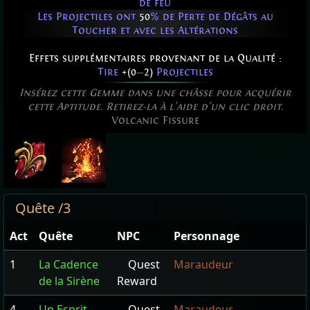
de feu
Les Projectiles ont
50
% de Perte de Dégâts au
Toucher et avec les Altérations
Effets supplémentaires provenant de la Qualité :
Tire
+(0
—
2)
Projectiles
Insérez cette Gemme dans une châsse pour acquérir
cette Aptitude. Retirez-la à l'aide d'un clic droit.
Volcanic Fissure
Quête /3
Act
Quête
NPC
Personnage
1
La Cadence
Quest
Maraudeur
de la Sirène
Reward
4
Un Esprit
Quest
Maraudeur