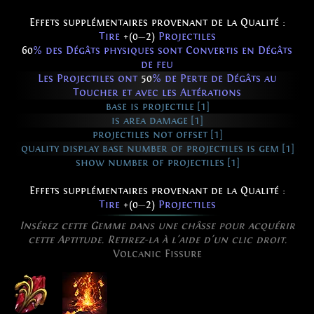
Effets supplémentaires provenant de la Qualité :
Tire
+(0
—
2)
Projectiles
60
% des Dégâts physiques sont Convertis en Dégâts
de feu
Les Projectiles ont
50
% de Perte de Dégâts au
Toucher et avec les Altérations
base is projectile [1]
is area damage [1]
projectiles not offset [1]
quality display base number of projectiles is gem [1]
show number of projectiles [1]
Effets supplémentaires provenant de la Qualité :
Tire
+(0
—
2)
Projectiles
Insérez cette Gemme dans une châsse pour acquérir
cette Aptitude. Retirez-la à l'aide d'un clic droit.
Volcanic Fissure