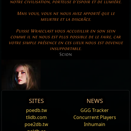
notre civilisation, porteuse d'espoir et de lumière.
Mais vous, vous ne nous avez apporté que le
meurtre et la disgrâce.
Puisse Wraeclast vous accueillir en son sein
comme il ne nous est plus possible de le faire, car
votre simple présence en ces lieux nous est devenue
insupportable.
Scion
SITES
NEWS
Scion
Reset
poedb.tw
GGG Tracker
Éditer
tlidb.com
Concurrent Players
Nom
Voie de la Rôdeuse
The daughter of corrupt nobles, the
Scion
was exiled
poe2db.tw
Inhumain
Ascendance:
Ascendante