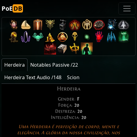
PoE
DB
Herdeira
Notables Passive /22
Herdeira Text Audio /148
Scion
Herdeira
Gender:
F
Força:
20
Destreza:
20
Inteligência:
20
Uma Herdeira é perfeição de corpo, mente e
elegância. A glória da nossa civilização, nos