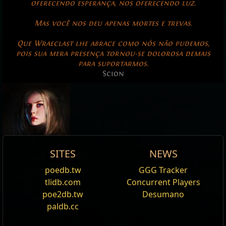
oferecendo esperança, nos oferecendo luz.
Mas você nos deu apenas mortes e trevas.
Que Wraeclast lhe abrace como nós não pudemos,
pois sua mera presença tornou-se dolorosa demais
para suportarmos.
Scion
SITES
NEWS
Scion
Reset
poedb.tw
GGG Tracker
Editar
tlidb.com
Concurrent Players
Nome
Caminho da Caçadora
The daughter of corrupt nobles, the
Scion
was exiled
poe2db.tw
Desumano
Ascensão:
Ascendente
Vivíamos em mundos completamente opostos, mas o
to
Wraeclast
for killing her husband on their
paldb.cc
Personagem:
Herdeira
exílio nos uniu.
wedding night. She is aligned with all three core