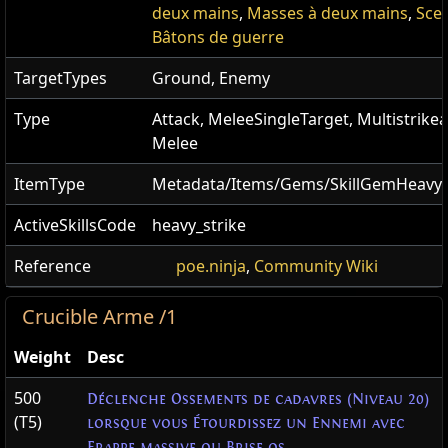
deux mains
,
Masses à deux mains
,
Sce
Bâtons de guerre
TargetTypes
Ground, Enemy
Type
Attack, MeleeSingleTarget, Multistrikea
Melee
ItemType
Metadata/Items/Gems/SkillGemHeavyS
ActiveSkillsCode
heavy_strike
Reference
poe.ninja
,
Community Wiki
Crucible Arme /1
Weight
Desc
500
Déclenche Ossements de cadavres (Niveau 20)
(T5)
lorsque vous Étourdissez un Ennemi avec
Frappe massive ou Brise-os