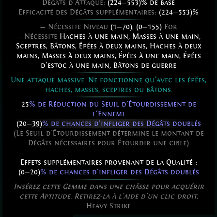
Dégâts d'Attaque:
(224
—
553)% de base
Efficacité des Dégâts supplémentaires:
(224
—
553)%
— Nécessite Niveau
(1
—
70)
,
(0
—
155)
For
— Nécessite
Haches à une main
,
Masses à une main
,
Sceptres
,
Bâtons
,
Épées à deux mains
,
Haches à deux
mains
,
Masses à deux mains
,
Épées à une main
,
Épées
d'estoc à une main
,
Bâtons de guerre
Une attaque massive. Ne fonctionne qu'avec les épées,
haches, masses, sceptres ou bâtons.
25
% de Réduction du Seuil d'Étourdissement de
l'Ennemi
(20
—
39)
% de chances d'infliger des Dégâts doublés
(Le Seuil d'Étourdissement détermine le montant de
Dégâts nécessaires pour Étourdir une cible)
Effets supplémentaires provenant de la Qualité :
(0
—
20)
% de chances d'infliger des Dégâts doublés
Insérez cette Gemme dans une châsse pour acquérir
cette Aptitude. Retirez-la à l'aide d'un clic droit.
Heavy Strike