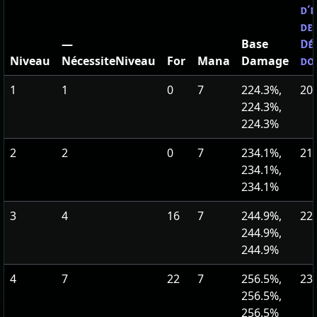
d'i
des
—
Base
Dé
Niveau
NécessiteNiveau
For
Mana
Damage
do
1
1
0
7
224.3%,
20
224.3%,
224.3%
2
2
0
7
234.1%,
21
234.1%,
234.1%
3
4
16
7
244.9%,
22
244.9%,
244.9%
4
7
22
7
256.5%,
23
256.5%,
256.5%