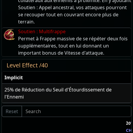
collatéraux aux ennemis à proximité. En y ajoutant
Soutien : Appel ancestral, vos attaques pourront
se recouper tout en couvrant encore plus de
terrain.
Soutien : Multifrappe
Permet à Frappe massive de se répéter deux fois
supplémentaires, tout en lui donnant un
important bonus de Vitesse d'attaque.
Level Effect /40
Implicit
25
% de Réduction du Seuil d'Étourdissement de
l'Ennemi
20
ch