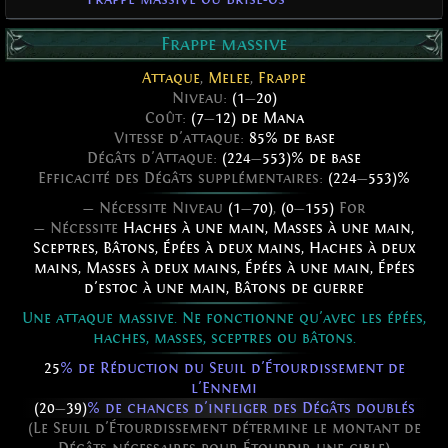
Frappe massive
Attaque
,
Melee
,
Frappe
Niveau:
(1
—
20)
Coût:
(7
—
12) de Mana
Vitesse d'attaque:
85% de base
Dégâts d'Attaque:
(224
—
553)% de base
Efficacité des Dégâts supplémentaires:
(224
—
553)%
— Nécessite Niveau
(1
—
70)
,
(0
—
155)
For
— Nécessite
Haches à une main
,
Masses à une main
,
Sceptres
,
Bâtons
,
Épées à deux mains
,
Haches à deux
mains
,
Masses à deux mains
,
Épées à une main
,
Épées
d'estoc à une main
,
Bâtons de guerre
Une attaque massive. Ne fonctionne qu'avec les épées,
haches, masses, sceptres ou bâtons.
25
% de Réduction du Seuil d'Étourdissement de
l'Ennemi
(20
—
39)
% de chances d'infliger des Dégâts doublés
(Le Seuil d'Étourdissement détermine le montant de