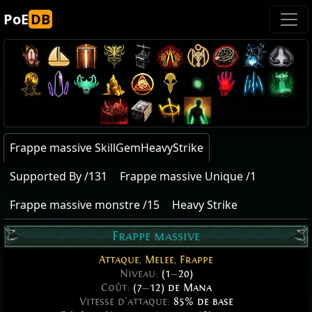
PoE
DB
Frappe massive SkillGemHeavyStrike
Supported By /131
Frappe massive Unique /1
Frappe massive monstre /15
Heavy Strike
Frappe massive
Attaque
,
Melee
,
Frappe
Niveau:
(1
—
20)
Coût:
(7
—
12) de Mana
Vitesse d'attaque:
85% de base