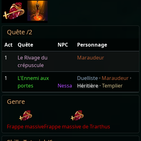
Quête /2
Act
Quête
NPC
Personnage
1
Le Rivage du
Maraudeur
crépuscule
1
L'Ennemi aux
Duelliste
·
Maraudeur
·
portes
Nessa
Héritière
·
Templier
Genre
Frappe massive
Frappe massive de Trarthus