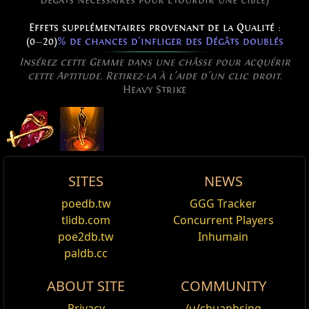
Dégâts nécessaires pour Étourdir une cible)
Effets supplémentaires provenant de la Qualité :
(0
—
20)
% de chances d'infliger des Dégâts doublés
Insérez cette Gemme dans une châsse pour acquérir
cette Aptitude. Retirez-la à l'aide d'un clic droit.
Heavy Strike
SITES
NEWS
Active Type: Attack, MeleeSingleTarget,
Poids de l'Empire
Joyau pourpre
Heavy Strike
poedb.tw
GGG Tracker
Éditer
Multistrikeable, Melee
— Nécessite Niveau
20
tlidb.com
Concurrent Players
Nom
Damage%
Vie%
Spectre
(8
—
12)
% d'Augmentation des Dégâts physiques
Heavy Strike is an melee strike attack skill that hits
poe2db.tw
Inhumain
Globaux
Reset
Calaf, l'Enfonceur de
and knocks back an enemy, using a mace, axe, sword
paldb.cc
Avec au moins 40 de Force dans le Rayon,
Frappe
massive
crânes
or any two-handed weapon. Each hit has a chance to
Soutien : Dégâts de feu Rajoutés
20
% de chances d'infliger des Dégâts doublés
ABOUT SITE
COMMUNITY
deal double damage.
Modifie les aptitudes qui touchent les ennemis.
Disciple de l'Ours
Soutien : Inspiration
Privacy
/u/chuanhsing