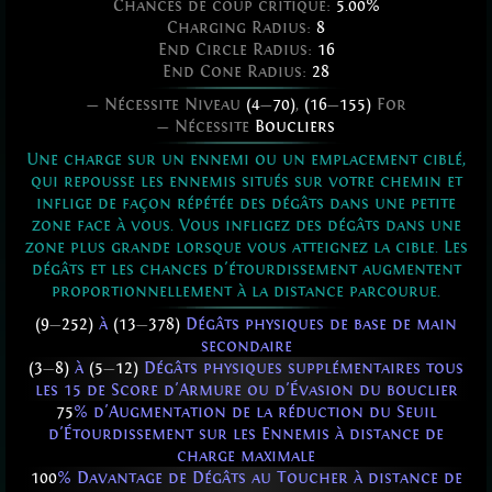
Chances de coup critique:
5.00%
Charging Radius:
8
End Circle Radius:
16
End Cone Radius:
28
— Nécessite Niveau
(4
—
70)
,
(16
—
155)
For
— Nécessite
Boucliers
Une charge sur un ennemi ou un emplacement ciblé,
qui repousse les ennemis situés sur votre chemin et
inflige de façon répétée des dégâts dans une petite
zone face à vous. Vous infligez des dégâts dans une
zone plus grande lorsque vous atteignez la cible. Les
dégâts et les chances d'étourdissement augmentent
proportionnellement à la distance parcourue.
(9
—
252)
à
(13
—
378)
Dégâts physiques de base de main
secondaire
(3
—
8)
à
(5
—
12)
Dégâts physiques supplémentaires tous
les 15 de Score d'Armure ou d'Évasion du bouclier
75
% d'Augmentation de la réduction du Seuil
d'Étourdissement sur les Ennemis à distance de
charge maximale
100
% Davantage de Dégâts au Toucher à distance de