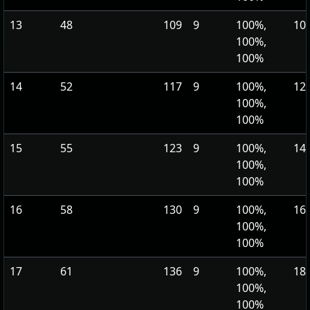
13
48
109
9
100%,
107
100%,
100%
14
52
117
9
100%,
126
100%,
100%
15
55
123
9
100%,
142
100%,
100%
16
58
130
9
100%,
160
100%,
100%
17
61
136
9
100%,
180
100%,
100%