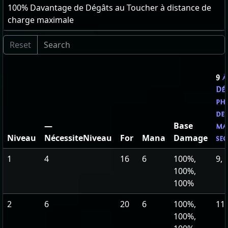
100
% Davantage de Dégâts au Toucher à distance de
charge maximale
9
Dé
phy
de 
—
Base
ma
Niveau
NécessiteNiveau
For
Mana
Damage
se
1
4
16
6
100%,
9, 
100%,
100%
2
6
20
6
100%,
11,
100%,