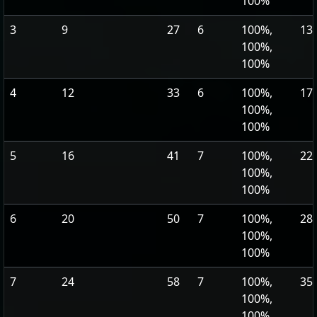
100%
3
9
27
6
100%,
13,
100%,
100%
4
12
33
6
100%,
17,
100%,
100%
5
16
41
7
100%,
22,
100%,
100%
6
20
50
7
100%,
28,
100%,
100%
7
24
58
7
100%,
35,
100%,
100%