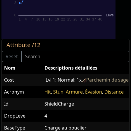
Attribute /12
Nom
Descriptions détaillées
Cost
iLvl 1:
Normal: 1x
Parchemin de sages
Acronym
Hit
,
Stun
,
Armure
,
Évasion
,
Distance
Id
ShieldCharge
DropLevel
4
BaseType
Charge au bouclier