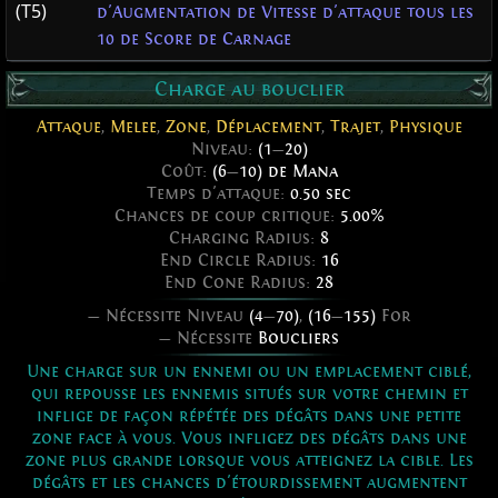
(T5)
d'Augmentation de Vitesse d'attaque tous les
10 de Score de Carnage
Charge au bouclier
Attaque
,
Melee
,
Zone
,
Déplacement
,
Trajet
,
Physique
Niveau:
(1
—
20)
Coût:
(6
—
10) de Mana
Temps d'attaque:
0.50 sec
Chances de coup critique:
5.00%
Charging Radius:
8
End Circle Radius:
16
End Cone Radius:
28
— Nécessite Niveau
(4
—
70)
,
(16
—
155)
For
— Nécessite
Boucliers
Une charge sur un ennemi ou un emplacement ciblé,
qui repousse les ennemis situés sur votre chemin et
inflige de façon répétée des dégâts dans une petite
zone face à vous. Vous infligez des dégâts dans une
zone plus grande lorsque vous atteignez la cible. Les
dégâts et les chances d'étourdissement augmentent