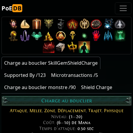
PoE
DB
Charge au bouclier SkillGemShieldCharge
Supported By /123
Microtransactions /5
Charge au bouclier monstre /90
Shield Charge
Charge au bouclier
Attaque
,
Melee
,
Zone
,
Déplacement
,
Trajet
,
Physique
Niveau:
(1
—
20)
Coût:
(6
—
10) de Mana
Temps d'attaque:
0.50 sec