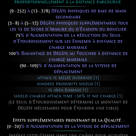
proportionnellement à la distance parcourue.
(9
—
252)
à
(13
—
378)
Dégâts physiques de base de main
secondaire
(3
—
8)
à
(5
—
12)
Dégâts physiques supplémentaires tous
les 15 de Score d'Armure ou d'Évasion du bouclier
75
% d'Augmentation de la réduction du Seuil
d'Étourdissement sur les Ennemis à distance de
charge maximale
100
% Davantage de Dégâts au Toucher à distance de
charge maximale
(90
—
109)
% d'Augmentation de la Vitesse de
déplacement
attack is melee override [1]
ignores proximity shield [1]
is area damage [1]
shield charge attack time +30% if no charge [1]
(Le Seuil d'Étourdissement détermine le montant de
Dégâts nécessaires pour Étourdir une cible)
Effets supplémentaires provenant de la Qualité :
(0
—
20)
% d'Augmentation de la Vitesse de déplacement
Insérez cette Gemme dans une châsse pour acquérir