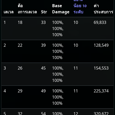
ต้อ
Base
ค่า
น้อย 10
เลเวล
งการเลเวล
Str
Damage
ประสบการณ
ระดับ
1
18
33
100%,
10
69,833
100%,
100%
2
22
39
100%,
10
128,549
100%,
100%
3
26
45
100%,
11
154,553
100%,
100%
4
29
49
100%,
11
225,374
100%,
100%
5
32
54
100%,
12
320,672