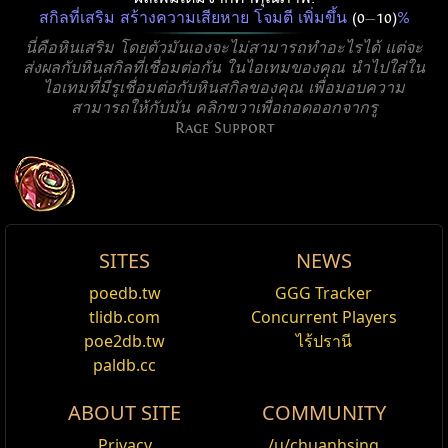
สกิลที่เสริม สร้างความเสียหาย โจมตี เพิ่มขึ้น
(0
—
10)
%
นี่คือหินเสริม โดยตัวมันเองจะไม่สามารถทำอะไรได้ แต่จะ
ส่งผลกับหินสกิลที่เชื่อมต่อกัน ในไอเทมของคุณ นำไปใส่ใน
ไอเทมที่มีรูเชื่อมต่อกับหินสกิลของคุณ เพื่อมอบความ
สามารถให้กับมัน คลิกขวาเพื่อถอดออกจากรู
Rage Support
SITES
NEWS
Allow Type: Melee
Hateforge
Ancient Gauntlets
Rage Support
poedb.tw
GGG Tracker
แก้ไข
ต้องการ เลเวล
72
,
68
Str
tlidb.com
Concurrent Players
Reset
หินที่ใส่ ถูกเสริมด้วย Rage เลเวล
30
Rage Support
is a
Support
gem that causes the
poe2db.tw
ไร้ปรานี
เพิ่มค่าเกราะ
(120
—
150)
%
supported
กระโจนทุบ (Leap Slam)
melee
Attack
skill to generate rage. It also
paldb.cc
ลดค่าใช้งานสถานะ
คลั่ง
ของ สกิล
(10
—
25)
%
สกิลโจมตีวาล์ ที่คุณใช้ด้วยตัวเอง จะใช้งาน
grants added
กระโดดขึ้นกลางอากาศเพื่อลงมาจู่โจมพื้นที่เป้าหมาย
Attack
Physical
damage based on the
สถานะ คลั่ง แทน วิญญาณ
ABOUT SITE
COMMUNITY
amount of
สร้างความเสียหายและผลักศัตรูออกไปด้วยอาวุธของ
rage
.
คุณไม่สามารถรับสถานะ คลั่ง ขณะที่มีสถานะ
คุณ คุณจะผลักศัตรูที่คุณทับออกไปให้พ้นทาง ต้องใช้กับ
Privacy
/u/chuanhsing
ห้ามเก็บวิญญาณ