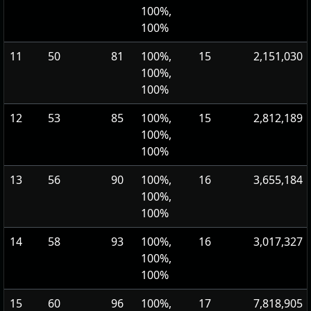
100%,
100%
11
50
81
100%,
15
2,151,030
100%,
100%
12
53
85
100%,
15
2,812,189
100%,
100%
13
56
90
100%,
16
3,655,184
100%,
100%
14
58
93
100%,
16
3,017,327
100%,
100%
15
60
96
100%,
17
7,818,905