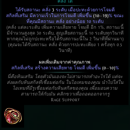
คลั่ง ได้
ได้รับสถานะ คลั่ง
3
ระดับ เมื่อปะทะด้วยการโจมตี
สกิลที่เสริม มีความเร็วในการโจมตี เพิ่มขึ้น
(10
—
19)
% ขณะ
ที่คุณมีสถานะ คลั่ง อย่างน้อย 10 ระดับ
(คลั่ง แต่ละระดับ เพิ่มความเสียหาย โจมตี อีก 1%, สถานะนี้
มีจำนวนสูงสุด 30 ระดับ, สูญเสียสถานะนี้ 10 ระดับทุกวินาที
หากคุณไม่ถูกปะทะหรือได้รับสถานะนี้ใน 2 วินาทีที่ผ่านมา)
(คุณจะได้รับสถานะ คลั่ง ด้วยการปะทะเพียง 1 ครั้งทุก 0.5
วินาที)
ผลเพิ่มเติมจากค่าคุณภาพ:
สกิลที่เสริม สร้างความเสียหาย โจมตี เพิ่มขึ้น
(0
—
10)
%
นี่คือหินเสริม โดยตัวมันเองจะไม่สามารถทำอะไรได้ แต่จะ
ส่งผลกับหินสกิลที่เชื่อมต่อกัน ในไอเทมของคุณ นำไปใส่ใน
ไอเทมที่มีรูเชื่อมต่อกับหินสกิลของคุณ เพื่อมอบความ
สามารถให้กับมัน คลิกขวาเพื่อถอดออกจากรู
Rage Support