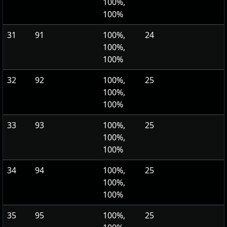
100%,
100%
31
91
100%,
24
100%,
100%
32
92
100%,
25
100%,
100%
33
93
100%,
25
100%,
100%
34
94
100%,
25
100%,
100%
35
95
100%,
25