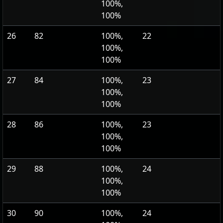
100%,
100%
26
82
100%,
22
100%,
100%
27
84
100%,
23
100%,
100%
28
86
100%,
23
100%,
100%
29
88
100%,
24
100%,
100%
30
90
100%,
24