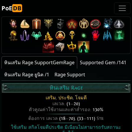
PoE
DB
หินเสริม Rage SupportGemRage
Supported Gem /141
หินเสริม Rage ยูนิค /1
Rage Support
หินเสริม Rage
เสริม
,
ประชิด
,
โจมตี
เลเวล:
(1
—
20)
ตัวคูณค่าใช้งานและค่าสำรอง:
130%
ต้องการ เลเวล
(18
—
70)
,
(33
—
111)
Str
ใช้เสริม สกิลโจมตีประชิด มิเนียนไม่สามารถรับสถานะ