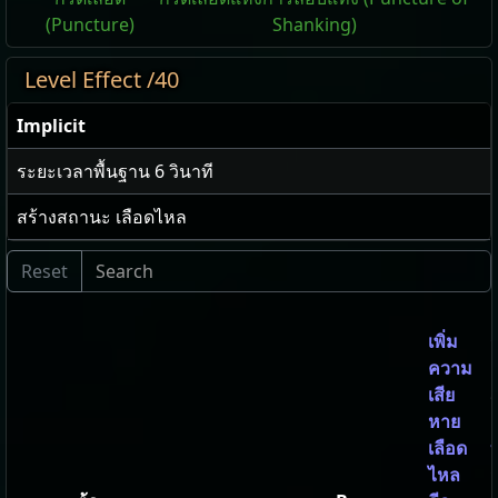
(Puncture)
Shanking)
Level Effect /40
Implicit
ระยะเวลาพื้นฐาน
6
วินาที
สร้างสถานะ เลือดไหล
เ
เพิ่ม
ความ
เสีย
หาย
ต
เลือด
ท
ไหล