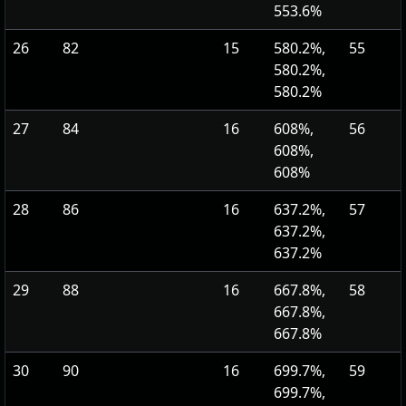
553.6%
26
82
15
580.2%,
55
580.2%,
580.2%
27
84
16
608%,
56
608%,
608%
28
86
16
637.2%,
57
637.2%,
637.2%
29
88
16
667.8%,
58
667.8%,
667.8%
30
90
16
699.7%,
59
699.7%,