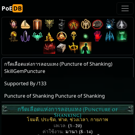
PoE
DB
กรีดเลือดแห่งการลอบแทง (Puncture of Shanking)
SkillGemPuncture
Supported By /133
Puncture of Shanking Puncture of Shanking
กรีดเลือดแห่งการลอบแทง (Puncture of
Shanking)
โจมตี
,
ประชิด
,
ฟาด
,
ช่วงเวลา
,
กายภาพ
เลเวล:
(1
—
20)
ค่าใช้งาน:
มานา (8
—
14)