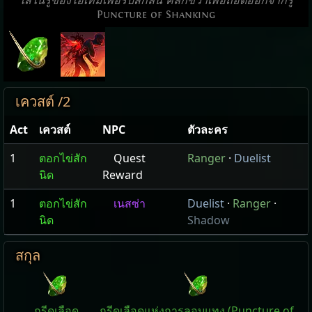
ใส่ในรูของไอเทมเพื่อรับสกิลนี้ คลิกขวาเพื่อถอดออกจากรู
Puncture of Shanking
เควสต์ /2
Act
เควสต์
NPC
ตัวละคร
1
ตอกไข่สัก
Quest
Ranger
·
Duelist
นิด
Reward
1
ตอกไข่สัก
เนสซ่า
Duelist
·
Ranger
·
นิด
Shadow
สกุล
กรีดเลือด
กรีดเลือดแห่งการลอบแทง (Puncture of