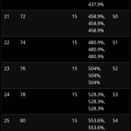
437.9%
21
72
15
458.9%,
50
458.9%,
458.9%
22
74
15
480.9%,
51
480.9%,
480.9%
23
76
15
504%,
52
504%,
504%
24
78
15
528.3%,
53
528.3%,
528.3%
25
80
15
553.6%,
54
553.6%,