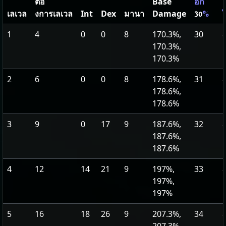
ต้อ
Base
อีก
เ
เลเวล
งการเลเวล
Int
Dex
มานา
Damage
30
%
1
4
0
0
8
170.3%,
30
170.3%,
170.3%
2
6
0
0
8
178.6%,
31
178.6%,
178.6%
3
9
0
17
9
187.6%,
32
187.6%,
187.6%
4
12
14
21
9
197%,
33
197%,
197%
5
16
18
26
9
207.3%,
34