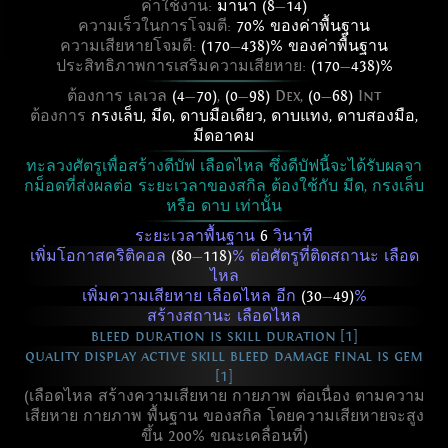
ค่าใช้งาน:
มานา (8
—
14)
ความเร็วในการโจมตี:
70% ของค่าพื้นฐาน
ความเสียหายโจมตี:
(170
—
438)% ของค่าพื้นฐาน
ประสิทธิภาพการเสริมความเสียหาย:
(170
—
438)%
ต้องการ เลเวล
(4
—
70)
,
(0
—
98)
Dex,
(0
—
68)
Int
ต้องการ
กรงเล็บ
,
มีด
,
ดาบมือเดียว
,
ดาบแทง
,
ดาบสองมือ
,
มีดอาคม
ทะลวงศัตรูเพื่อสร้างดีบัฟ เลือดไหล ซึ่งดีบัฟนี้จะได้รับผลจา
กม็อดที่ส่งผลต่อ ระยะเวลาของสกิล ต้องใช้กับ มีด, กรงเล็บ
หรือ ดาบ เท่านั้น
ระยะเวลาพื้นฐาน
6
วินาที
เพิ่มโอกาสคริติคอล
(80
—
118)
% ต่อศัตรูที่ติดสถานะ เลือด
ไหล
เพิ่มความเสียหาย เลือดไหล อีก
(30
—
49)
%
สร้างสถานะ เลือดไหล
bleed duration is skill duration [1]
quality display active skill bleed damage final is gem
[1]
(เลือดไหล สร้างความเสียหาย กายภาพ ต่อเนื่อง ตามความ
เสียหาย กายภาพ พื้นฐาน ของสกิล โดยความเสียหายจะสูง
ขึ้น 200% ขณะเคลื่อนที่)