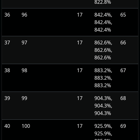
822.8%
36
96
17
842.4%,
65
842.4%,
842.4%
37
97
17
862.6%,
66
862.6%,
862.6%
38
98
17
883.2%,
67
883.2%,
883.2%
39
99
17
904.3%,
68
904.3%,
904.3%
40
100
17
925.9%,
69
925.9%,