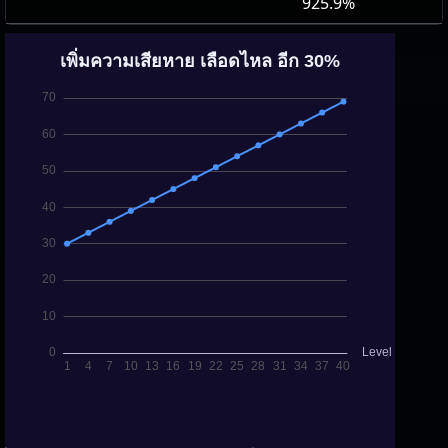
925.9%