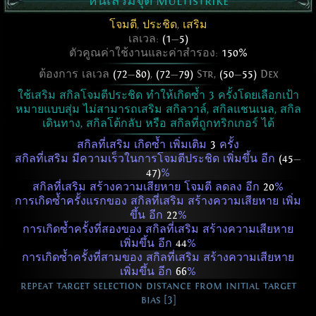
หินเสริมจุติ Multistrike
โจมตี
,
ประชิด
,
เสริม
เลเวล:
(1
—
5)
ตัวคูณค่าใช้งานและค่าสำรอง:
150%
ต้องการ เลเวล
(72
—
80)
,
(72
—
79)
Str,
(50
—
55)
Dex
ใช้เสริม สกิลโจมตีประชิด ทำให้เกิดซ้ำ 3 ครั้งโดยเลือกเป้า
หมายแบบสุ่ม ไม่สามารถเสริม สกิลวาล์, สกิลแชนเนล, สกิล
เดินทาง, สกิลโต้กลับ หรือ สกิลที่ถูกทริกเกอร์ ได้
สกิลที่เสริม เกิดซ้ำ เพิ่มเติม
3
ครั้ง
สกิลที่เสริม มีความเร็วในการโจมตีประชิด เพิ่มขึ้น อีก
(45
—
47)
%
สกิลที่เสริม สร้างความเสียหาย โจมตี ลดลง อีก
20
%
การเกิดซ้ำครั้งแรกของ สกิลที่เสริม สร้างความเสียหาย เพิ่ม
ขึ้น อีก
22
%
การเกิดซ้ำครั้งที่สองของ สกิลที่เสริม สร้างความเสียหาย
เพิ่มขึ้น อีก
44
%
การเกิดซ้ำครั้งที่สามของ สกิลที่เสริม สร้างความเสียหาย
เพิ่มขึ้น อีก
66
%
repeat target selection distance from initial target
bias [3]