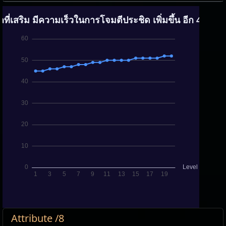
Attribute /8