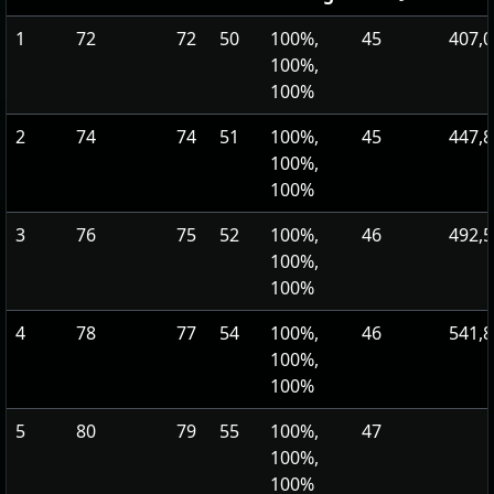
1
72
72
50
100%,
45
407,0
100%,
100%
2
74
74
51
100%,
45
447,8
100%,
100%
3
76
75
52
100%,
46
492,5
100%,
100%
4
78
77
54
100%,
46
541,8
100%,
100%
5
80
79
55
100%,
47
100%,
100%