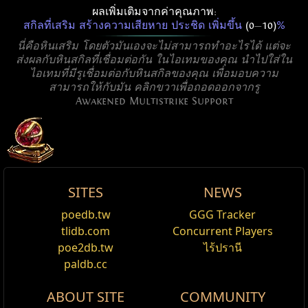
ผลเพิ่มเติมจากค่าคุณภาพ:
สกิลที่เสริม สร้างความเสียหาย ประชิด เพิ่มขึ้น
(0
—
10)
%
นี่คือหินเสริม โดยตัวมันเองจะไม่สามารถทำอะไรได้ แต่จะ
ส่งผลกับหินสกิลที่เชื่อมต่อกัน ในไอเทมของคุณ นำไปใส่ใน
ไอเทมที่มีรูเชื่อมต่อกับหินสกิลของคุณ เพื่อมอบความ
สามารถให้กับมัน คลิกขวาเพื่อถอดออกจากรู
Awakened Multistrike Support
SITES
NEWS
Allow Type: Multistrikeable
Awakened Melee
poedb.tw
GGG Tracker
แก้ไข
Excluded Type: Vaal, NonRepeatable,
tlidb.com
Concurrent Players
CreatesMinion, NOT, AND
Splash Support
poe2db.tw
ไร้ปรานี
paldb.cc
Reset
Awakened Melee Splash Support
is the awakened
variant of
Melee Splash Support
obtainable in maps.
ABOUT SITE
COMMUNITY
ควงศักดิ์สิทธิ์ (Holy Sweep)