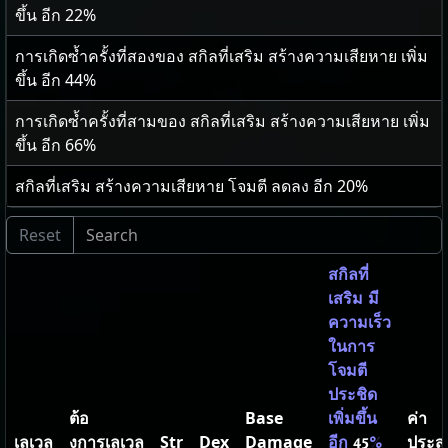
ขึ้น อีก
22
%
การเกิดซ้ำครั้งที่สองของ สกิลที่เสริม สร้างความเสียหาย เพิ่ม
ขึ้น อีก
44
%
การเกิดซ้ำครั้งที่สามของ สกิลที่เสริม สร้างความเสียหาย เพิ่ม
ขึ้น อีก
66
%
สกิลที่เสริม สร้างความเสียหาย โจมตี ลดลง อีก
20
%
สกิลที่
เสริม มี
ความเร็ว
ในการ
โจมตี
ประชิด
ต้อ
Base
ค่า
เพิ่มขึ้น
เลเวล
งการเลเวล
Str
Dex
Damage
ประส
อีก
45
%