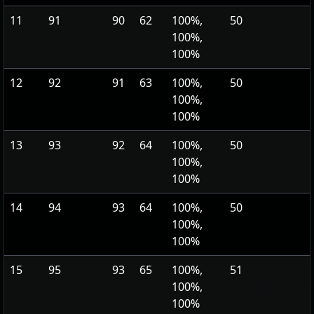
11
91
90
62
100%,
50
100%,
100%
12
92
91
63
100%,
50
100%,
100%
13
93
92
64
100%,
50
100%,
100%
14
94
93
64
100%,
50
100%,
100%
15
95
93
65
100%,
51
100%,
100%