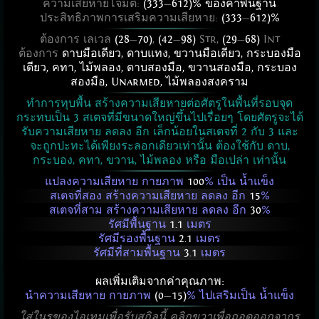
ความเสียหายโจมตี:
(333
—
612)% ของค่าพื้นฐาน
ประสิทธิภาพการเสริมความเสียหาย:
(333
—
612)%
ต้องการ เลเวล
(28
—
70)
,
(42
—
98)
Str,
(29
—
68)
Int
ต้องการ
ดาบมือเดียว
,
ดาบแทง
,
ขวานมือเดียว
,
กระบองมือ
เดียว
,
คทา
,
ไม้พลอง
,
ดาบสองมือ
,
ขวานสองมือ
,
กระบอง
สองมือ
,
Unarmed
,
ไม้พลองสงคราม
ทำการทุบพื้น สร้างความเสียหายต่อศัตรูในพื้นที่รอบจุด
กระทบเป็น 3 สเตจที่มีขนาดใหญ่ขึ้นไปเรื่อยๆ โดยศัตรูจะได้
รับความเสียหาย ลดลง อีก เล็กน้อยในสเตจที่ 2 กับ 3 และ
จะถูกปะทะได้เพียงระลอกเดียวเท่านั้น ต้องใช้กับ ดาบ,
กระบอง, คทา, ขวาน, ไม้พลอง หรือ มือเปล่า เท่านั้น
แปลงความเสียหาย กายภาพ
100
% เป็น น้ำแข็ง
สเตจที่สอง สร้างความเสียหาย ลดลง อีก
15
%
สเตจที่สาม สร้างความเสียหาย ลดลง อีก
30
%
รัศมีพื้นฐาน
1.1
เมตร
รัศมีรองพื้นฐาน
2.1
เมตร
รัศมีที่สามพื้นฐาน
3.1
เมตร
ผลเพิ่มเติมจากค่าคุณภาพ:
นำความเสียหาย กายภาพ
(0
—
15)
% ไปเสริมเป็น น้ำแข็ง
ใส่ในรูของไอเทมเพื่อรับสกิลนี้ คลิกขวาเพื่อถอดออกจากรู