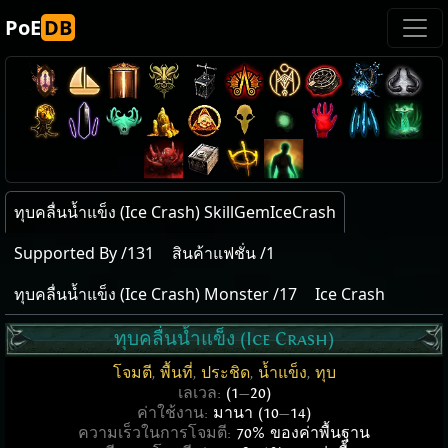
PoE
DB
ทุบคลื่นน้ำแข็ง (Ice Crash) SkillGemIceCrash
Supported By /131
สินค้าแฟชั่น /1
ทุบคลื่นน้ำแข็ง (Ice Crash) Monster /17
Ice Crash
ทุบคลื่นน้ำแข็ง (Ice Crash)
โจมตี
,
พื้นที่
,
ประชิด
,
น้ำแข็ง
,
ทุบ
เลเวล:
(1
—
20)
ค่าใช้งาน:
มานา (10
—
14)
ความเร็วในการโจมตี:
70% ของค่าพื้นฐาน