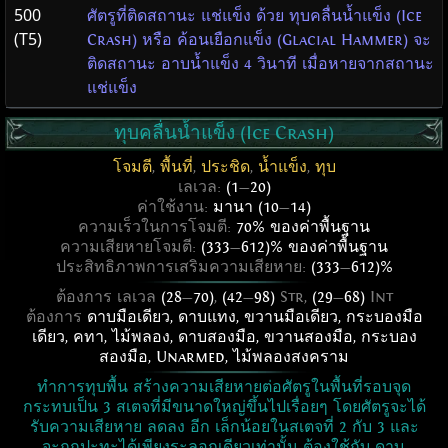
500
ศัตรูที่ติดสถานะ แช่แข็ง ด้วย ทุบคลื่นน้ำแข็ง (Ice
(T5)
Crash) หรือ ค้อนเยือกแข็ง (Glacial Hammer) จะ
ติดสถานะ อาบน้ำแข็ง 4 วินาที เมื่อหายจากสถานะ
แช่แข็ง
ทุบคลื่นน้ำแข็ง (Ice Crash)
โจมตี
,
พื้นที่
,
ประชิด
,
น้ำแข็ง
,
ทุบ
เลเวล:
(1
—
20)
ค่าใช้งาน:
มานา (10
—
14)
ความเร็วในการโจมตี:
70% ของค่าพื้นฐาน
ความเสียหายโจมตี:
(333
—
612)% ของค่าพื้นฐาน
ประสิทธิภาพการเสริมความเสียหาย:
(333
—
612)%
ต้องการ เลเวล
(28
—
70)
,
(42
—
98)
Str,
(29
—
68)
Int
ต้องการ
ดาบมือเดียว
,
ดาบแทง
,
ขวานมือเดียว
,
กระบองมือ
เดียว
,
คทา
,
ไม้พลอง
,
ดาบสองมือ
,
ขวานสองมือ
,
กระบอง
สองมือ
,
Unarmed
,
ไม้พลองสงคราม
ทำการทุบพื้น สร้างความเสียหายต่อศัตรูในพื้นที่รอบจุด
กระทบเป็น 3 สเตจที่มีขนาดใหญ่ขึ้นไปเรื่อยๆ โดยศัตรูจะได้
รับความเสียหาย ลดลง อีก เล็กน้อยในสเตจที่ 2 กับ 3 และ
จะถูกปะทะได้เพียงระลอกเดียวเท่านั้น ต้องใช้กับ ดาบ,