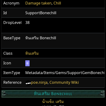
Acronym
Damage taken
,
Chill
Id
SupportBonechill
DropLevel
38
BaseType
หินเสริม Bonechill
Class
หินเสริม
Icon
B
ItemType
Metadata/Items/Gems/SupportGemBonechil
Reference
poe.ninja
,
Community Wiki
หินเสริม Bonechill
น้ำแข็ง
,
เสริม