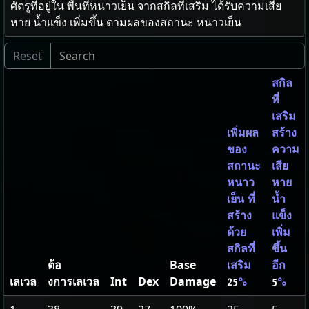
ศัตรูที่อยู่ใน พื้นที่หนาวเย็น จากสกิลที่เสริม ได้รับความเสีย
หาย น้ำแข็ง เพิ่มขึ้น ตามผลของสถานะ หนาวเย็น
สกิล
ที่
เสริม
เพิ่มผล
สร้าง
ของ
ความ
สถานะ
เสีย
หนาว
หาย
เย็น ที่
น้ำ
สร้าง
แข็ง
ด้วย
เพิ่ม
สกิลที่
ขึ้น
ต้อ
Base
เสริม
อีก
เลเวล
งการเลเวล
Int
Dex
Damage
25
%
5
%