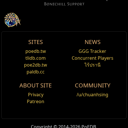
Bonechill Support
SITES
NEWS
Allow Type: Attack, Damage, NonHitChill,
Bitterdream
Shadow Sceptre
หิน Recipe /1
Bonechill Support
poedb.tw
GGG Tracker
แก้ไข
ChillingArea
ต้องการ เลเวล
32
,
52
Str,
62
Int
tlidb.com
Concurrent Players
เพิ่มความเสียหาย ธาตุ
ข้อเสนอของ
22
%
Bonechill Support
is a
Support
gem that grants the
poe2db.tw
ไร้ปรานี
Reset
ข้อเสนอ
คุณ
Note
หินที่ใส่ ถูกเสริมด้วย Bonechill เลเวล
15
supported skill more cold damage and increased
paldb.cc
หินที่ใส่ ถูกเสริมด้วย Hypothermia เลเวล
15
chill effect. Enemies take also increased cold damage
กระโจนทุบ (Leap Slam)
หินเสริม Bonechill
1x
หินที่ใส่ ถูกเสริมด้วย Ice Bite เลเวล
15
ABOUT SITE
COMMUNITY
from all sources based on the magnitude of the chill
กระโดดขึ้นกลางอากาศเพื่อลงมาจู่โจมพื้นที่เป้าหมาย
หินเสริม Hypothermia
Bitterdream
หินที่ใส่ ถูกเสริมด้วย Cold Penetration เลเวล
15
effect applied by the skill.
สร้างความเสียหายและผลักศัตรูออกไปด้วยอาวุธของ
หินเสริม Ice Bite
Privacy
/u/chuanhsing
หินที่ใส่ ถูกเสริมด้วย Added Cold Damage
คุณ คุณจะผลักศัตรูที่คุณทับออกไปให้พ้นทาง ต้องใช้กับ
หินเสริม Cold Penetration
Patreon
Skill functions and interactions
เลเวล
15
ขวาน, กระบอง, คทา, ดาบ หรือ ไม้พลอง เท่านั้น
หินเสริม Added Cold
หินที่ใส่ ถูกเสริมด้วย Inspiration เลเวล
15
Damage
The chill must be caused by a skill, regardless of
กระโจนทุบแห่งการทลายปฐพี (Leap Slam of
Royale Bitterdream
หินเสริม Inspiration
whether the cold damage originates from a piece of
Groundbreaking)
ต้องการ เลเวล
1
Copyright © 2014-2026 PoEDB.
gear, or the skill gem itself. If the enemy is affected