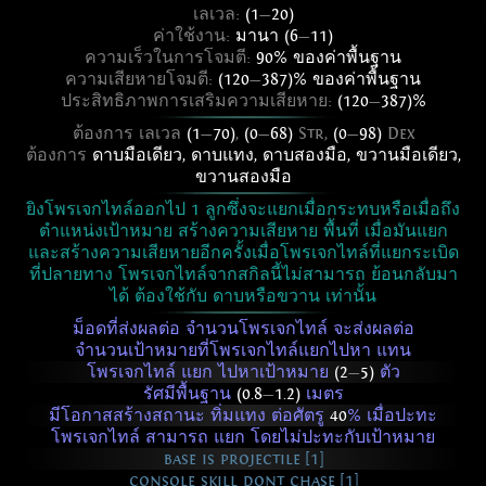
เลเวล:
(1
—
20)
ค่าใช้งาน:
มานา (6
—
11)
ความเร็วในการโจมตี:
90% ของค่าพื้นฐาน
ความเสียหายโจมตี:
(120
—
387)% ของค่าพื้นฐาน
ประสิทธิภาพการเสริมความเสียหาย:
(120
—
387)%
ต้องการ เลเวล
(1
—
70)
,
(0
—
68)
Str,
(0
—
98)
Dex
ต้องการ
ดาบมือเดียว
,
ดาบแทง
,
ดาบสองมือ
,
ขวานมือเดียว
,
ขวานสองมือ
ยิงโพรเจกไทล์ออกไป 1 ลูกซึ่งจะแยกเมื่อกระทบหรือเมื่อถึง
ตำแหน่งเป้าหมาย สร้างความเสียหาย พื้นที่ เมื่อมันแยก
และสร้างความเสียหายอีกครั้งเมื่อโพรเจกไทล์ที่แยกระเบิด
ที่ปลายทาง โพรเจกไทล์จากสกิลนี้ไม่สามารถ ย้อนกลับมา
ได้ ต้องใช้กับ ดาบหรือขวาน เท่านั้น
ม็อดที่ส่งผลต่อ จำนวนโพรเจกไทล์ จะส่งผลต่อ
จำนวนเป้าหมายที่โพรเจกไทล์แยกไปหา แทน
โพรเจกไทล์ แยก ไปหาเป้าหมาย
(2
—
5)
ตัว
รัศมีพื้นฐาน
(0.8
—
1.2)
เมตร
มีโอกาสสร้างสถานะ ทิ่มแทง ต่อศัตรู
40
% เมื่อปะทะ
โพรเจกไทล์ สามารถ แยก โดยไม่ปะทะกับเป้าหมาย
base is projectile [1]
console skill dont chase [1]