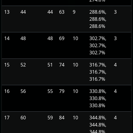
13
44
44
63
9
288.6%,
3
1
288.6%,
288.6%
14
48
48
69
10
302.7%,
3
1
302.7%,
302.7%
15
52
51
74
10
316.7%,
4
1
316.7%,
316.7%
16
56
55
79
10
330.8%,
4
1
330.8%,
330.8%
17
60
59
84
10
344.8%,
4
1
344.8%,
344.8%