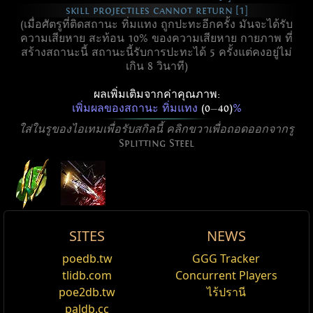
skill projectiles cannot return [1]
(เมื่อศัตรูที่ติดสถานะ ทิ่มแทง ถูกปะทะอีกครั้ง มันจะได้รับ
ความเสียหาย สะท้อน 10% ของความเสียหาย กายภาพ ที่
สร้างสถานะนี้ สถานะนี้รับการปะทะได้ 5 ครั้งแต่คงอยู่ไม่
เกิน 8 วินาที)
ผลเพิ่มเติมจากค่าคุณภาพ:
เพิ่มผลของสถานะ ทิ่มแทง
(0
—
40)
%
ใส่ในรูของไอเทมเพื่อรับสกิลนี้ คลิกขวาเพื่อถอดออกจากรู
Splitting Steel
SITES
NEWS
Active Type: Attack, RangedAttack, Projectile,
Splitting Steel
poedb.tw
GGG Tracker
แก้ไข
ProjectilesFromUser, Area, Physical,
tlidb.com
Concurrent Players
SingleMainProjectile, ProjectileCannotReturn
poe2db.tw
ไร้ปรานี
Splitting Steel is an attack which uses your sword or
paldb.cc