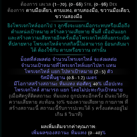
ต้องการ เลเวล
(1
—
70)
,
(0
—
68)
Str,
(0
—
98)
Dex
ต้องการ
ดาบมือเดียว
,
ดาบแทง
,
ดาบสองมือ
,
ขวานมือเดียว
,
ขวานสองมือ
ยิงโพรเจกไทล์ออกไป 1 ลูกซึ่งจะแยกเมื่อกระทบหรือเมื่อถึง
ตำแหน่งเป้าหมาย สร้างความเสียหาย พื้นที่ เมื่อมันแยก
และสร้างความเสียหายอีกครั้งเมื่อโพรเจกไทล์ที่แยกระเบิด
ที่ปลายทาง โพรเจกไทล์จากสกิลนี้ไม่สามารถ ย้อนกลับมา
ได้ ต้องใช้กับ ดาบหรือขวาน เท่านั้น
ม็อดที่ส่งผลต่อ จำนวนโพรเจกไทล์ จะส่งผลต่อ
จำนวนเป้าหมายที่โพรเจกไทล์แยกไปหา แทน
โพรเจกไทล์ แยก ไปหาเป้าหมาย
(2
—
5)
ตัว
รัศมีพื้นฐาน
(0.8
—
1.2)
เมตร
มีโอกาสสร้างสถานะ ทิ่มแทง ต่อศัตรู
40
% เมื่อปะทะ
โพรเจกไทล์ สามารถ แยก โดยไม่ปะทะกับเป้าหมาย
(เมื่อศัตรูที่ติดสถานะ ทิ่มแทง ถูกปะทะอีกครั้ง มันจะได้รับ
ความเสียหาย สะท้อน 10% ของความเสียหาย กายภาพ ที่
สร้างสถานะนี้ สถานะนี้รับการปะทะได้ 5 ครั้งแต่คงอยู่ไม่
เกิน 8 วินาที)
ผลเพิ่มเติมจากค่าคุณภาพ:
เพิ่มผลของสถานะ ทิ่มแทง
(0
—
40)
%