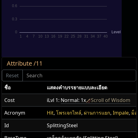
Attribute /11
ชื่อ
แสดง​คำ​บรรยายแบบ​ละเอียด
Cost
iLvl 1:
Normal: 1x
Scroll of Wisdom
Acronym
Hit
,
โพรเจกไทล์
,
ผ่านการแยก
,
Impale
,
ม็
Id
SplittingSteel