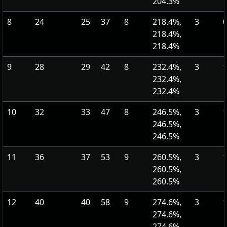
204.3%
8
24
25
37
8
218.4%,
3
0
218.4%,
218.4%
9
28
29
42
8
232.4%,
3
232.4%,
232.4%
10
32
33
47
8
246.5%,
3
246.5%,
246.5%
11
36
37
53
9
260.5%,
3
260.5%,
260.5%
12
40
40
58
9
274.6%,
3
274.6%,
274.6%