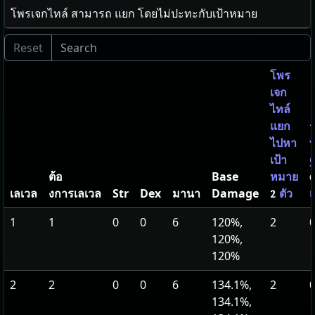
โพรเจกไทล์ สามารถ แยก โดยไม่ปะทะกับเป้าหมาย
โพร
เจก
ไทล์
แยก
ร
ไปหา
พ
เป้า
ต้อ
Base
หมาย
0
เลเวล
งการเลเวล
Str
Dex
มานา
Damage
2
ตัว
1
1
0
0
6
120%,
2
0
120%,
120%
2
2
0
0
6
134.1%,
2
0
134.1%,