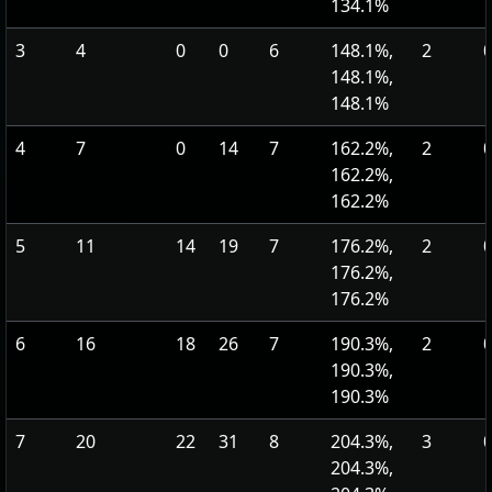
134.1%
3
4
0
0
6
148.1%,
2
0
148.1%,
148.1%
4
7
0
14
7
162.2%,
2
0
162.2%,
162.2%
5
11
14
19
7
176.2%,
2
0
176.2%,
176.2%
6
16
18
26
7
190.3%,
2
0
190.3%,
190.3%
7
20
22
31
8
204.3%,
3
0
204.3%,