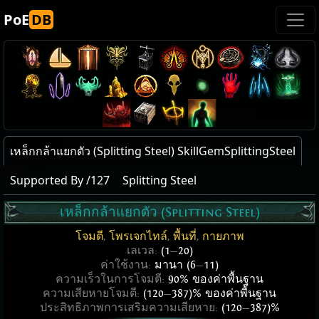
PoE
DB
เหล็กกล้าแยกตัว (Splitting Steel) SkillGemSplittingSteel
Supported By /127
Splitting Steel
เหล็กกล้าแยกตัว (Splitting Steel)
โจมตี
,
โพรเจกไทล์
,
พื้นที่
,
กายภาพ
เลเวล:
(1
—
20)
ค่าใช้งาน:
มานา (6
—
11)
ความเร็วในการโจมตี:
90% ของค่าพื้นฐาน
ความเสียหายโจมตี:
(120
—
387)% ของค่าพื้นฐาน
ประสิทธิภาพการเสริมความเสียหาย:
(120
—
387)%