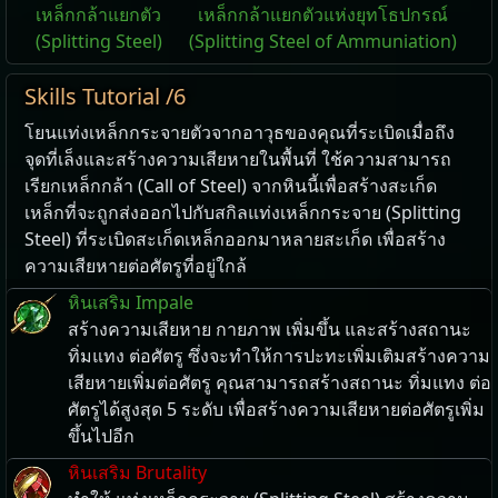
เหล็กกล้าแยกตัว
เหล็กกล้าแยกตัวแห่งยุทโธปกรณ์
(Splitting Steel)
(Splitting Steel of Ammuniation)
Skills Tutorial /6
โยน​แท่ง​เหล็ก​กระจาย​ตัว​จาก​อาวุธ​ของ​คุณ​ที่​ระเบิด​เมื่อ​ถึง​
จุด​ที่​เล็ง​และ​สร้าง​ความ​เสียหาย​ใน​พื้นที่ ใช้​ความ​สามารถ
เรียกเหล็กกล้า (Call of Steel) จาก​หิน​นี้​เพื่อ​สร้าง​สะเก็ด​
เหล็ก​ที่​จะ​ถูก​ส่ง​ออก​ไป​กับ​สกิล​แท่งเหล็กกระจาย (Splitting
Steel) ที่​ระเบิด​สะเก็ด​เหล็ก​ออก​มา​หลาย​สะเก็ด เพื่อ​สร้าง​
ความ​เสียหาย​ต่อ​ศัตรู​ที่​อยู่​ใกล้
หินเสริม Impale
สร้างความเสียหาย กายภาพ เพิ่มขึ้น และสร้างสถานะ
ทิ่มแทง ต่อศัตรู ซึ่งจะทำให้การปะทะเพิ่มเติมสร้างความ
เสียหายเพิ่มต่อศัตรู คุณสามารถสร้างสถานะ ทิ่มแทง ต่อ
ศัตรูได้สูงสุด 5 ระดับ เพื่อสร้างความเสียหายต่อศัตรูเพิ่ม
ขึ้นไปอีก
หินเสริม Brutality