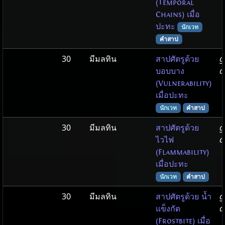
(Temporal
Chains) เมื่อ
ปะทะ
นักเวท
คำสาป
30
มีมลทิน
g
สาปศัตรูด้วย
d
บอบบาง
(Vulnerability)
เมื่อปะทะ
นักเวท
คำสาป
30
มีมลทิน
g
สาปศัตรูด้วย
d
ไวไฟ
(Flammability)
เมื่อปะทะ
นักเวท
คำสาป
30
มีมลทิน
g
สาปศัตรูด้วย น้ำ
d
แข็งกัด
(Frostbite) เมื่อ