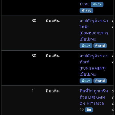
ปะทะ
นักเวท
คำสาป
30
มีมลทิน
g
สาปศัตรูด้วย นำ
d
ไฟฟ้า
(Conductivity)
เมื่อปะทะ
นักเวท
คำสาป
30
มีมลทิน
g
สาปศัตรูด้วย ลง
d
ทัณฑ์
(Punishment)
เมื่อปะทะ
นักเวท
คำสาป
1
มีมลทิน
s
หินที่ใส่ ถูกเสริม
m
ด้วย Life Gain
b
On Hit เลเวล
s
10
หิน