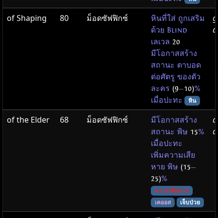
of Shaping
80
ม็อดซัฟฟิกซ์
g
หินที่ใส่ ถูกเสริม
d
ด้วย Blind
เลเวล
20
มีโอกาสสร้าง
สถานะ ตาบอด
ต่อศัตรู ของตัว
ละคร
(9
—
10)
%
เมื่อปะทะ
หิน
of the Elder
68
ม็อดซัฟฟิกซ์
q
มีโอกาสสร้าง
d
สถานะ พิษ
15
%
เมื่อปะทะ
เพิ่มความเสีย
หาย พิษ
(15
—
25)
%
ความเสียหาย
เคออส
เจ็บป่วย