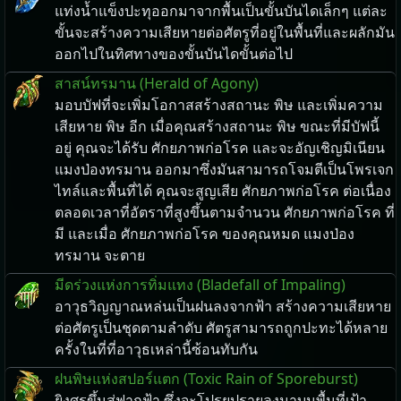
แท่งน้ำแข็งปะทุออกมาจากพื้นเป็นขั้นบันไดเล็กๆ แต่ละ
ขั้นจะสร้างความเสียหายต่อศัตรูที่อยู่ในพื้นที่และผลักมัน
ออกไปในทิศทางของขั้นบันไดขั้นต่อไป
สาสน์ทรมาน (Herald of Agony)
มอบบัฟที่จะเพิ่มโอกาสสร้างสถานะ พิษ และเพิ่มความ
เสียหาย พิษ อีก เมื่อคุณสร้างสถานะ พิษ ขณะที่มีบัฟนี้
อยู่ คุณจะได้รับ ศักยภาพก่อโรค และจะอัญเชิญมิเนียน
แมงป่องทรมาน ออกมาซึ่งมันสามารถโจมตีเป็นโพรเจก
ไทล์และพื้นที่ได้ คุณจะสูญเสีย ศักยภาพก่อโรค ต่อเนื่อง
ตลอดเวลาที่อัตราที่สูงขึ้นตามจำนวน ศักยภาพก่อโรค ที่
มี และเมื่อ ศักยภาพก่อโรค ของคุณหมด แมงป่อง
ทรมาน จะตาย
มีดร่วงแห่งการทิ่มแทง (Bladefall of Impaling)
อาวุธวิญญาณหล่นเป็นฝนลงจากฟ้า สร้างความเสียหาย
ต่อศัตรูเป็นชุดตามลำดับ ศัตรูสามารถถูกปะทะได้หลาย
ครั้งในที่ที่อาวุธเหล่านี้ซ้อนทับกัน
ฝนพิษแห่งสปอร์แตก (Toxic Rain of Sporeburst)
ยิงศรขึ้นสู่ฟากฟ้า ซึ่งจะโปรยปรายลงมาบนพื้นที่เป้า