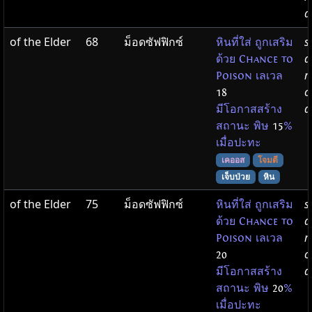
d
of the Elder
68
ม็อดซัฟฟิกซ์
s
หินที่ใส่ ถูกเสริม
a
ด้วย Chance to
m
Poison เลเวล
c
18
d
มีโอกาสสร้าง
สถานะ พิษ
15
%
เมื่อปะทะ
เคออส
โจมตี
เจ็บป่วย
หิน
of the Elder
75
ม็อดซัฟฟิกซ์
s
หินที่ใส่ ถูกเสริม
a
ด้วย Chance to
m
Poison เลเวล
c
20
d
มีโอกาสสร้าง
สถานะ พิษ
20
%
เมื่อปะทะ