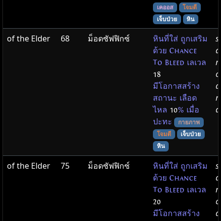
เคออส
โจมตี
เจ็บป่วย
หิน
of the Elder
68
ม็อดซัฟฟิกซ์
s
หินที่ใส่ ถูกเสริม
a
ด้วย Chance
m
To Bleed เลเวล
c
18
d
มีโอกาสสร้าง
r
สถานะ เลือด
d
ไหล
10
% เมื่อ
ปะทะ
กายภาพ
โจมตี
เจ็บป่วย
หิน
of the Elder
75
ม็อดซัฟฟิกซ์
s
หินที่ใส่ ถูกเสริม
a
ด้วย Chance
m
To Bleed เลเวล
c
20
d
มีโอกาสสร้าง