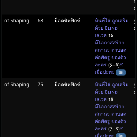
t
d
of Shaping
68
ม็อดซัฟฟิกซ์
g
หินที่ใส่ ถูกเสริม
d
ด้วย Blind
เลเวล
16
มีโอกาสสร้าง
สถานะ ตาบอด
ต่อศัตรู ของตัว
ละคร
(5
—
6)
%
เมื่อปะทะ
หิน
of Shaping
75
ม็อดซัฟฟิกซ์
g
หินที่ใส่ ถูกเสริม
d
ด้วย Blind
เลเวล
18
มีโอกาสสร้าง
สถานะ ตาบอด
ต่อศัตรู ของตัว
ละคร
(7
—
8)
%
เมื่อปะทะ
หิน