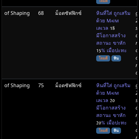
โจมตี
of Shaping
68
ม็อดซัฟฟิกซ์
g
หินที่ใส่ ถูกเสริม
2
ด้วย Maim
s
เลเวล
18
a
มีโอกาสสร้าง
m
สถานะ ขาหัก
c
15
% เมื่อปะทะ
d
โจมตี
หิน
r
d
of Shaping
75
ม็อดซัฟฟิกซ์
g
หินที่ใส่ ถูกเสริม
2
ด้วย Maim
s
เลเวล
20
a
มีโอกาสสร้าง
m
สถานะ ขาหัก
c
20
% เมื่อปะทะ
d
โจมตี
หิน
r