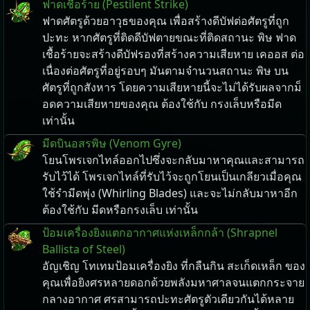
ฟาดเชื้อร้าย (Pestilent Strike)
ฟาดศัตรูด้วยอาวุธของคุณ เพื่อสร้างดีบัฟต่อศัตรูที่ถูก
ปะทะ หากศัตรูที่ติดดีบัฟตายขณะที่ติดสถานะ พิษ ฟาด
เชื้อร้ายจะสร้างดีบัฟรองที่สร้างความเสียหาย เคออส ต่อ
เนื่องต่อศัตรูที่อยู่รอบๆ มันตามจำนวนสถานะ พิษ บน
ศัตรูที่ถูกสังหาร โดยความเสียหายนี้จะไม่ได้รับผลจากม็
อดความเสียหายของคุณ ต้องใช้กับ กรงเล็บหรือมีด
เท่านั้น
มีดบินอสรพิษ (Venom Gyre)
โยนโพรเจกไทล์ออกไปซึ่งจะกลับมาหาคุณและสามารถ
รับไว้ได้ โพรเจกไทล์ที่รับไว้จะถูกโยนเป็นเกลียวเมื่อคุณ
ใช้รำมีดพุ่ง (Whirling Blades) และจะไม่กลับมาหาอีก
ต้องใช้กับ มีดหรือกรงเล็บ เท่านั้น
ป้อมเครื่องยิงแตกอากาศแห่งเหล็กกล้า (Shrapnel
Ballista of Steel)
อัญเชิญ โทเทมป้อมเครื่องยิง ที่กลืนกิน สะเก็ดเหล็ก ของ
คุณเพื่อยิงศรหลายดอกด้วยพลังมหาศาลจนแตกกระจาย
กลางอากาศ ศรสามารถปะทะศัตรูตัวเดียวกันได้หลาย