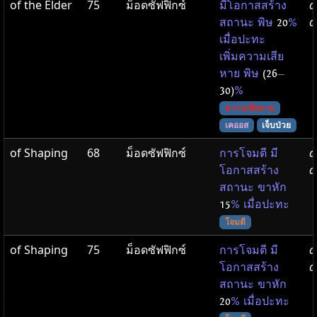
of the Elder
75
ม็อดซัฟฟิกซ์
q
มีโอกาสสร้าง
d
สถานะ พิษ
20
%
เมื่อปะทะ
เพิ่มความเสีย
หาย พิษ
(26
—
30)
%
ความเสียหาย
เคออส
เจ็บป่วย
of Shaping
68
ม็อดซัฟฟิกซ์
q
การโจมตี มี
d
โอกาสสร้าง
สถานะ ขาหัก
15
% เมื่อปะทะ
โจมตี
of Shaping
75
ม็อดซัฟฟิกซ์
q
การโจมตี มี
d
โอกาสสร้าง
สถานะ ขาหัก
20
% เมื่อปะทะ