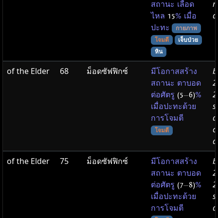
r
สถานะ เลือด
d
ไหล
15
% เมื่อ
ปะทะ
กายภาพ
โจมตี
เจ็บป่วย
หิน
of the Elder
68
ม็อดซัฟฟิกซ์
b
มีโอกาสสร้าง
2
สถานะ ตาบอด
2
ต่อศัตรู
(5
—
6)
%
s
เมื่อปะทะด้วย
a
การโจมตี
c
โจมตี
d
of the Elder
75
ม็อดซัฟฟิกซ์
b
มีโอกาสสร้าง
2
สถานะ ตาบอด
2
ต่อศัตรู
(7
—
8)
%
s
เมื่อปะทะด้วย
a
การโจมตี