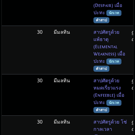
(Despair) เมื่อ
ปะทะ
นักเวท
คำสาป
30
มีมลทิน
g
สาปศัตรูด้วย
d
แพ้ธาตุ
(Elemental
Weakness) เมื่อ
ปะทะ
นักเวท
คำสาป
30
มีมลทิน
g
สาปศัตรูด้วย
d
หมดเรี่ยวแรง
(Enfeeble) เมื่อ
ปะทะ
นักเวท
คำสาป
30
มีมลทิน
g
สาปศัตรูด้วย โซ่
d
กาลเวลา