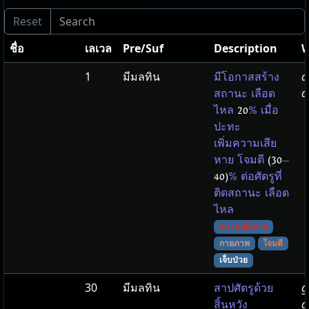
ชื่อ
เลเวล
Pre/Suf
Description
W
1
มีมลทิน
a
มีโอกาสสร้าง
d
สถานะ เลือด
ไหล
20
% เมื่อ
ปะทะ
เพิ่มความเสีย
หาย โจมตี
(30
—
40)
% ต่อศัตรูที่
ติดสถานะ เลือด
ไหล
ความเสียหาย
กายภาพ
โจมตี
เจ็บป่วย
30
มีมลทิน
g
สาปศัตรูด้วย
d
สิ้นหวัง