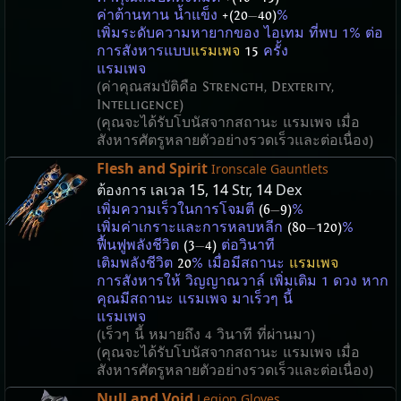
ค่าต้านทาน น้ำแข็ง
+(20
—
40)
%
เพิ่มระดับความหายากของ ไอเทม ที่พบ 1% ต่อ
การสังหารแบบ
แรมเพจ
15
ครั้ง
แรมเพจ
(ค่าคุณสมบัติคือ Strength, Dexterity,
Intelligence)
(คุณจะได้รับโบนัสจากสถานะ แรมเพจ เมื่อ
สังหารศัตรูหลายตัวอย่างรวดเร็วและต่อเนื่อง)
Flesh and Spirit
Ironscale Gauntlets
ต้องการ เลเวล
15
,
14
Str,
14
Dex
เพิ่มความเร็วในการโจมตี
(6
—
9)
%
เพิ่มค่าเกราะและการหลบหลีก
(80
—
120)
%
ฟื้นฟูพลังชีวิต
(3
—
4)
ต่อวินาที
เติมพลังชีวิต
20
% เมื่อมีสถานะ
แรมเพจ
การสังหารให้ วิญญาณวาล์ เพิ่มเติม 1 ดวง หาก
คุณมีสถานะ แรมเพจ มาเร็วๆ นี้
แรมเพจ
(เร็วๆ นี้ หมายถึง 4 วินาที ที่ผ่านมา)
(คุณจะได้รับโบนัสจากสถานะ แรมเพจ เมื่อ
สังหารศัตรูหลายตัวอย่างรวดเร็วและต่อเนื่อง)
Null and Void
Legion Gloves