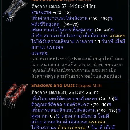
ต้องการ เลเวล
57
,
44
Str,
44
Int
Strength
+(20
—
30)
เพิ่มค่าเกราะและโล่พลังงาน
(150
—
180)
%
พลังชีวิตสูงสุด
+(50
—
70)
เพิ่มความเร็วในการ ฟื้นฟูมานา
(20
—
40)
%
กำจัด สถานะเจ็บป่วยธาตุ เมื่อมีสถานะ
แรมเพจ
ไม่ได้รับความเสียหาย กายภาพ
1.5
วินาที เมื่อมี
สถานะ แรมเพจ
แรมเพจ
(สถานะเจ็บป่วยธาตุ ประกอบด้วย ลุกไหม้, แผด
เผา, หนาวเย็น, แช่แข็ง, เปราะ, ช็อค, อ่อนแรง)
(คุณจะได้รับโบนัสจากสถานะ แรมเพจ เมื่อ
สังหารศัตรูหลายตัวอย่างรวดเร็วและต่อเนื่อง)
Shadows and Dust
Clasped Mitts
ต้องการ เลเวล
31
,
25
Dex,
25
Int
เพิ่มโอกาสคริติคอล ของตัวละคร
(20
—
30)
%
ตัวคูณคริติคอล ของตัวละคร
+(20
—
30)
%
เพิ่มการหลบหลีกและโล่พลังงาน
(100
—
130)
%
ดูดมานา
0.2
% จากความเสียหาย โจมตี
สร้าง ม่านควัน เมื่อมีสถานะ
แรมเพจ
ได้รับสถานะ
อำนาจอธรรม
3
วินาที เมื่อมี