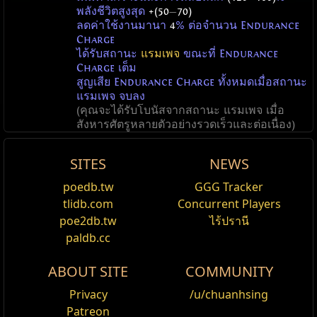
พลังชีวิตสูงสุด
+(50
—
70)
ลดค่าใช้งานมานา
4
% ต่อจำนวน Endurance
Charge
ได้รับสถานะ
แรมเพจ
ขณะที่ Endurance
Charge เต็ม
สูญเสีย Endurance Charge ทั้งหมดเมื่อสถานะ
แรมเพจ จบลง
(คุณจะได้รับโบนัสจากสถานะ แรมเพจ เมื่อ
สังหารศัตรูหลายตัวอย่างรวดเร็วและต่อเนื่อง)
แรมเพจ
SITES
NEWS
@#%*)@#%*@^)
ชื่อ
Rampage
เลเวล
Pre/Suf
Description
We
poedb.tw
GGG Tracker
แก้ไข
current_rampage_stacks
tlidb.com
Concurrent Players
เลเวล
Kills
86
WeaponTreeRecombined
we
Rampage
แรมเพจ
Rampage
is a kill streak mechanic that provides
poe2db.tw
ไร้ปรานี
def
1
rewards for killing increasing numbers of enemies
15
paldb.cc
without stopping. The rampage effect is only
1
WeaponTree
two
โล่พุ่งชน
2
30
ABOUT SITE
COMMUNITY
available for characters wearing certain unique
0
(Shield
items.
swo
Charge)
Privacy
/u/chuanhsing
3
45
axe
และ โซ่ล่าม
Patreon