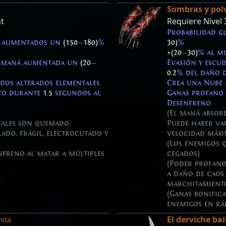
Sombras y pol
t
Requiere Nivel
Probabilidad g
a aumentados un
(150
—
180)
%
30)
%
+(20
—
30)
% al mu
e maná aumentada un
(20
—
Evasión y escu
0.2
% del daño d
ados alterados elementales
Crea una Nube
ico durante
1.5
segundos al
Ganas profano
Desenfreno
(El maná absorb
tales son quemado,
Puede haber va
ado, frágil, electrocutado y
velocidad máxi
(Los enemigos 
nfreno al matar a múltiples
cegados)
(Poder profano
a daño de caos 
marchitamiento
(Ganas bonific
enemigos en rá
El derviche bai
ita