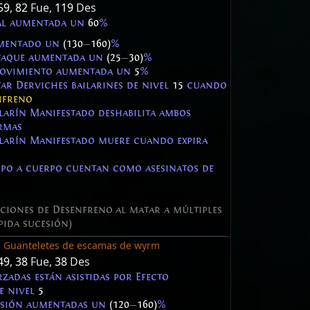
59
,
82
Fue,
119
Des
bal aumentada un
60
%
umentado un
(130
—
160)
%
ataque aumentada un
(25
—
30)
%
movimiento aumentada un
5
%
ar Derviches bailarines de nivel
15
cuando
nfreno
ilarín Manifestado deshabilita ambos
armas
ilarín Manifestado muere cuando expira
rpo a cuerpo cuentan como asesinatos de
aciones de Desenfreno al matar a múltiples
pida sucesión)
m
Guanteletes de escamas de wyrm
49
,
38
Fue,
38
Des
zadas están asistidas por Efecto
e nivel
5
asión aumentadas un
(120
—
160)
%