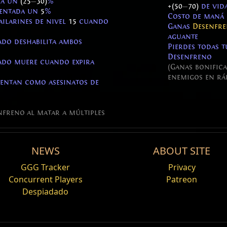
da un
(25
—
30)
%
+(50
—
70)
de vid
mentada un
5
%
Costo de maná
ailarines de nivel
15
cuando
Ganas
Desenfr
aguante
ado deshabilita ambos
Pierdes todas 
Desenfreno
tado muere cuando expira
(Ganas bonific
enemigos en rá
uentan como asesinatos de
nfreno al matar a múltiples
freno
NEWS
ABOUT SITE
#%*@^)
Description
GGG Tracker
Privacy
page_stacks
Concurrent Players
Patreon
Kills
d
page
Desenfreno
Despiadado
provides rewards for killing increasing numbers of enemies 
15
ain unique items.
Carga con escudo y Gancho de cadena tienen velocidad
Mostrar descripciones completas
30