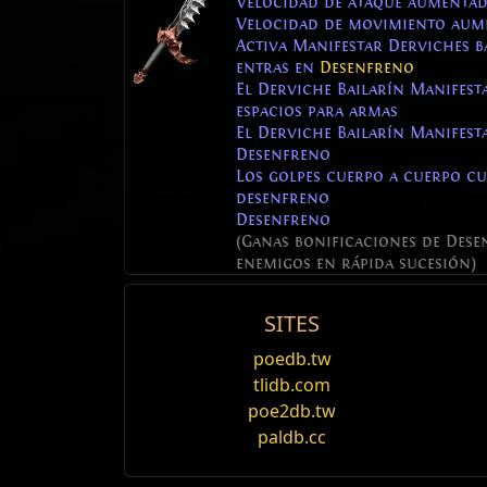
Velocidad de ataque aumenta
Velocidad de movimiento au
Activa Manifestar Derviches b
entras en
Desenfreno
El Derviche Bailarín Manifest
espacios para armas
El Derviche Bailarín Manifes
Desenfreno
Los golpes cuerpo a cuerpo c
desenfreno
Desenfreno
(Ganas bonificaciones de Dese
enemigos en rápida sucesión)
Desen
SITES
@#%*)@
Nombre
Nivel
Pre/Suf
Rampage
poedb.tw
current_ram
tlidb.com
Nivel
86
WeaponTreeRecombine
Ram
poe2db.tw
Rampage
is a kill streak mechanic that 
1
paldb.cc
only available for characters wearing cert
1
WeaponTree
Mechanics
Nombre
2