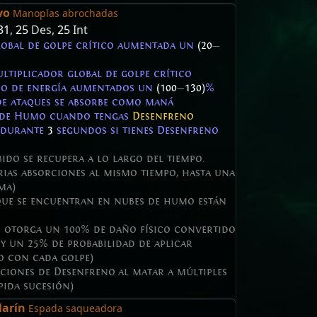
vo
Manoplas abrochadas
31
,
25
Des,
25
Int
lobal de golpe crítico aumentada un
(20
—
ltiplicador global de golpe crítico
do de energía aumentados un
(100
—
130)
%
e ataques se absorbe como maná
 de Humo cuando tengas
Desenfreno
 durante
3
segundos si tienes Desenfreno
ido se recupera a lo largo del tiempo.
rias absorciones al mismo tiempo, hasta una
ma)
que se encuentran en nubes de humo están
 otorga un 100% de daño físico convertido
y un 25% de probabilidad de aplicar
 con cada golpe)
aciones de Desenfreno al matar a múltiples
pida sucesión)
larín
Espada saqueadora