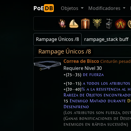
PoE
DB
Objetos
Modificadores
Rampage Únicos /8
rampage_stack buff
Rampage Únicos /8
Correa de Bisco
Cinturón pesad
Requiere Nivel
30
+(25
—
35)
de fuerza
+(10
—
15)
a todos los atributos
+(20
—
40)
% a la resistencia al h
Rareza de Objetos encontrad
15
Enemigo Matado durante
D
Desenfreno
(Los atributos son fuerza, dest
(Ganas bonificaciones de Dese
enemigos en rápida sucesión)