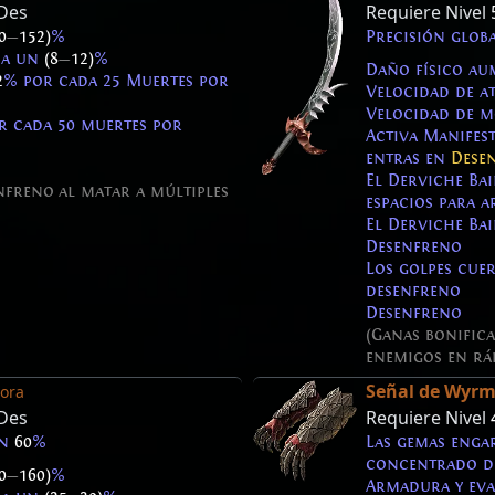
Des
Requiere Nivel
0
—
152)
%
Precisión glo
da un
(8
—
12)
%
Daño físico a
2
% por cada 25 Muertes por
Velocidad de 
Velocidad de 
r cada 50 muertes por
Activa Manifest
entras en
Dese
El Derviche Ba
nfreno al matar a múltiples
espacios para 
El Derviche Ba
Desenfreno
Los golpes cue
desenfreno
Desenfreno
(Ganas bonific
enemigos en rá
Señal de Wyr
ora
Des
Requiere Nivel
un
60
%
Las gemas engar
concentrado d
0
—
160)
%
Armadura y ev