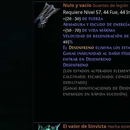
Nulo y vacío
Guantes de legión
Requiere Nivel
57
,
44
Fue,
44
In
+(20
—
30)
de fuerza
Armadura y escudo de energí
+(50
—
70)
de vida máxima
Velocidad de regeneración d
40)
%
El
Desenfreno
elimina los est
Ganas inmunidad al daño fís
entrar en Desenfreno
Desenfreno
(Los estados alterados elemen
calcinado, escarchado, congel
debilitado)
(Ganas bonificaciones de Dese
enemigos en rápida sucesión)
El valor de Sinvicta
Hacha ezom