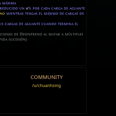
a máxima
 reducido un
4
% por cada carga de aguante
eno
mientras tengas el máximo de cargas de
tus cargas de aguante cuando termina el
aciones de Desenfreno al matar a múltiples
pida sucesión)
COMMUNITY
Weight
/u/chuanhsing
Editar
weapon
500
without stopping. The rampage effect is
default
0
two_hand_weapon
 de ataque aumentada