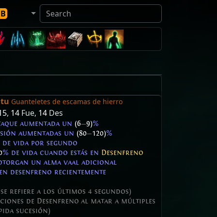
DB
itu
Guanteletes de escamas de hierro
15
,
14
Fue,
14
Des
ataque aumentada un
(6
—
9)
%
asión aumentadas un
(80
—
120)
%
de vida por segundo
0
% de vida cuando estás en
Desenfreno
 otorgan un alma vaal adicional
 en desenfreno recientemente
se refiere a los últimos 4 segundos)
aciones de Desenfreno al matar a múltiples
pida sucesión)