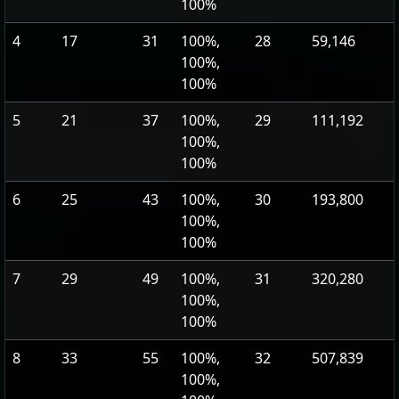
100%
4
17
31
100%,
28
59,146
100%,
100%
5
21
37
100%,
29
111,192
100%,
100%
6
25
43
100%,
30
193,800
100%,
100%
7
29
49
100%,
31
320,280
100%,
100%
8
33
55
100%,
32
507,839
100%,