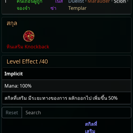
1
คนเถื่อนผู้ถูก
เนส
Duelist
·
Marauder
·
Scion
·
จองจำ
ซ่า
Templar
สกุล
หินเสริม Knockback
Level Effect /40
Implicit
Mana: 100%
สกิลที่เสริม มีระยะทางของการ ผลักออกไป เพิ่มขึ้น
50
%
สกิลที่
เสริม