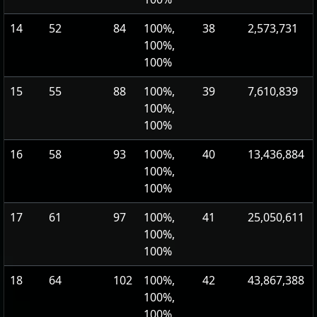
14
52
84
100%,
38
2,573,731
100%,
100%
15
55
88
100%,
39
7,610,839
100%,
100%
16
58
93
100%,
40
13,436,884
100%,
100%
17
61
97
100%,
41
25,050,611
100%,
100%
18
64
102
100%,
42
43,867,388
100%,
100%