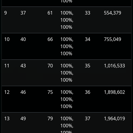
100%
9
37
61
100%,
33
554,379
100%,
100%
10
40
66
100%,
34
755,049
100%,
100%
11
43
70
100%,
35
1,016,533
100%,
100%
12
46
75
100%,
36
1,898,602
100%,
100%
13
49
79
100%,
37
1,964,019
100%,
100%