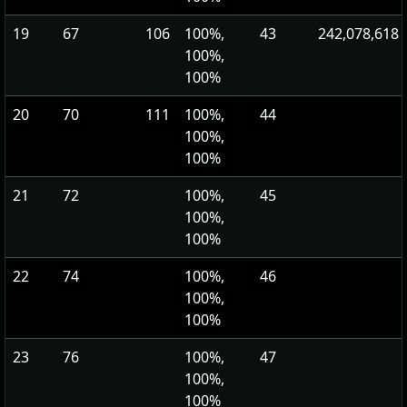
19
67
106
100%,
43
242,078,618
100%,
100%
20
70
111
100%,
44
100%,
100%
21
72
100%,
45
100%,
100%
22
74
100%,
46
100%,
100%
23
76
100%,
47
100%,
100%