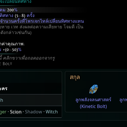
่จะเปลี่ยนทิศทาง
าคม
200
%
นทิศทาง
(5
—
8)
ครั้ง
มจำนวนครั้งที่โพรเจกไทล์เปลี่ยนทิศทางแทน
าย เวท ส่งผลต่อความเสียหาย โจมตี เป็น
ดังกล่าวเช่นกัน)
ากค่าคุณภาพ:
ม
+(0
—
50)
%
นี้ คลิกขวาเพื่อถอดออกจากรู
c Bolt
สกุล
ละคร
ลูกพลังจลนศาสตร์
ลูก
ch
(Kinetic Bolt)
ger
·
Scion
·
Shadow
·
Witch