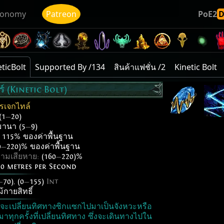
conomy
Patreon
PoE2
eticBolt
Supported By /134
สินค้าแฟชั่น /2
Kinetic Bolt
์ (Kinetic Bolt)
รเจกไทล์
(1
—
20)
มานา (5
—
9)
:
115% ของค่าพื้นฐาน
0
—
220)% ของค่าพื้นฐาน
วามเสียหาย:
(160
—
220)%
20 metres per Second
—
70)
,
(0
—
155)
Int
ม้กายสิทธิ์
่จะเปลี่ยนทิศทางซิกแซกไปมาเป็นจังหวะหรือ
ุกครั้งที่เปลี่ยนทิศทาง ซึ่งจะเดินทางไปใน