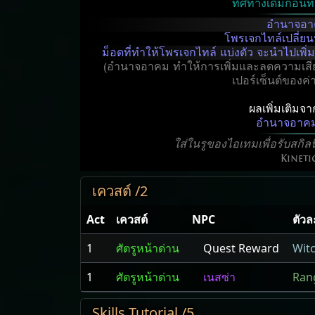
ทิศทางเดิมก่อนที
อำนาจอ
โพรเจกไทล์เปลี่ย
ม็อดที่ทำให้โพรเจกไทล์ แบ่งตัว จะนำไปเพิ่
(อำนาจอาคม ทำให้การเพิ่มและลดความเสียห
เปอร์เซ็นต์ของค่า
ผลเพิ่มเติมจ
อำนาจอาค
ใส่ในรูของไอเทมเพื่อรับสกิล
Kineti
เควสต์ /2
Act
เควสต์
NPC
ตัว
1
ศัตรูหน้าด่าน
Quest Reward
Wit
1
ศัตรูหน้าด่าน
เนสซ่า
Ran
Skills Tutorial /5