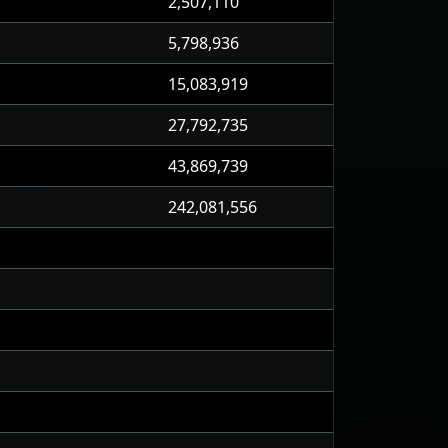
2,507,110
5,798,936
15,083,919
27,792,735
43,869,739
242,081,556