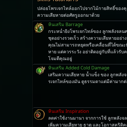
ปล่อย​โพรเจกไทล์​ออก​ไป​จาก​ไม้กายสิทธิ์​ของ​คุณ​
ความ​เสีย​หาย​ต่อ​ศัตรู​ออก​มา​ด้วย
หินเสริม Barrage
กระหน่ำยิงโพรเจกไทล์ของ ลูกพลังจลนศา
ชุดอย่างรวดเร็ว สร้างความเสียหายอย่างต่อ
คุณไม่สามารถหยุดหรือเคลื่อนที่ได้ขณะที่
หาย แต่ควรระวัง อย่าติดอยู่กับที่แล้วร
โจมตีคุณอยู่
หินเสริม Added Cold Damage
เสริมความเสียหาย น้ำแข็ง ของ ลูกพลัง
รเจกไทล์ของมัน ดูธรรมดาแต่มีค่ามากต่
หินเสริม Inspiration
ลดค่าใช้งานมานา จากการใช้ ลูกพลังจลน
เพิ่มความเสียหาย ธาตุ และโอกาสคริติ