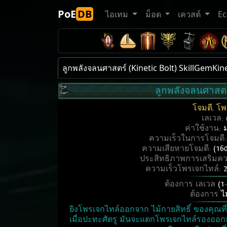
PoE
DB
ไอเทม
ม็อด
เควสต์
E
ลูกพลังจลนศาสตร์ (Kinetic Bolt) SkillGemKin
ลูกพลังจลนศาสตร
โจมตี
,
โพ
เลเวล:
ค่าใช้งาน:
ความเร็วในการโจมตี
ความเสียหายโจมตี:
(16
ประสิทธิภาพการเสริมค
ความเร็วโพรเจกไทล์:
ต้องการ เลเวล
(1
ต้องการ
ไ
ยิงโพรเจกไทล์ออกจาก ไม้กายสิทธิ์ ของคุณที
เมื่อปะทะศัตรู มันจะแตกโพรเจกไทล์รองออกมาท