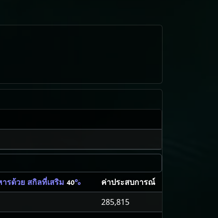
ค่าประสบการณ์
ารด้วย สกิลที่เสริม
40
%
285,815