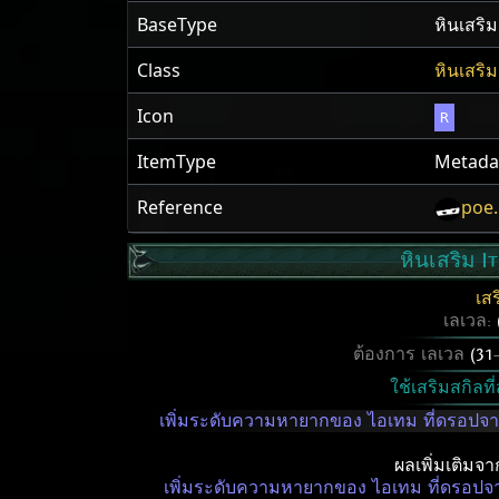
BaseType
หินเสริม
Class
หินเสริม
Icon
R
ItemType
Metada
Reference
poe.
หินเสริม I
เสร
เลเวล:
ต้องการ เลเวล
(31
ใช้เสริมสกิลที่
เพิ่มระดับความหายากของ ไอเทม ที่ดรอปจากศั
ผลเพิ่มเติมจ
เพิ่มระดับความหายากของ ไอเทม ที่ดรอปจากศ