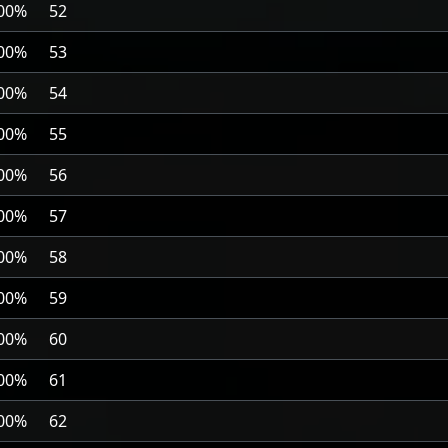
100%
52
100%
53
100%
54
100%
55
100%
56
100%
57
100%
58
100%
59
100%
60
100%
61
100%
62