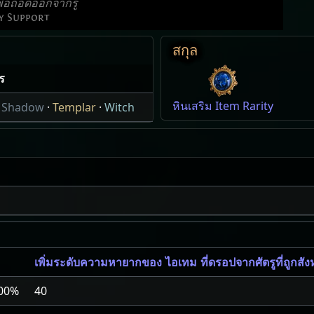
พื่อถอดออกจากรู
y Support
สกุล
ร
หินเสริม Item Rarity
·
Shadow
·
Templar
·
Witch
เพิ่มระดับความหายากของ ไอเทม ที่ดรอปจากศัตรูที่ถูกสังห
100%
40