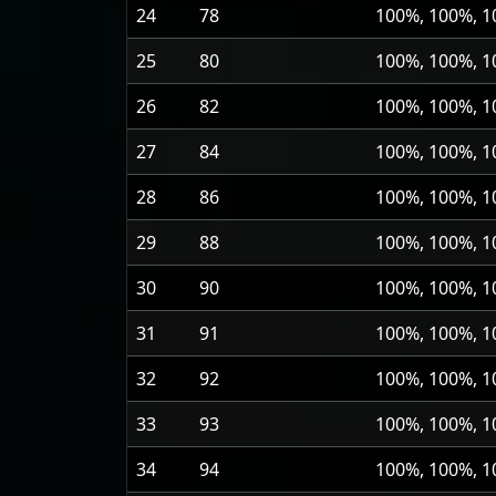
24
78
100%, 100%, 
25
80
100%, 100%, 
26
82
100%, 100%, 
27
84
100%, 100%, 
28
86
100%, 100%, 
29
88
100%, 100%, 
30
90
100%, 100%, 
31
91
100%, 100%, 
32
92
100%, 100%, 
33
93
100%, 100%, 
34
94
100%, 100%, 