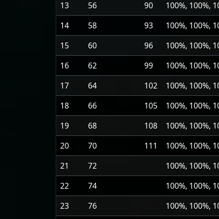
13
56
90
100%, 100%, 
14
58
93
100%, 100%, 
15
60
96
100%, 100%, 
16
62
99
100%, 100%, 
17
64
102
100%, 100%, 
18
66
105
100%, 100%, 
19
68
108
100%, 100%, 
20
70
111
100%, 100%, 
21
72
100%, 100%, 
22
74
100%, 100%, 
23
76
100%, 100%, 