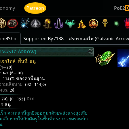
conomy
Patreon
PoE2
pnelShot
Supported By /138
ศรกระแสไฟ (Galvanic Arrow
lvanic Arrow)
เจกไทล์
,
พื้นที่
,
ธนู
(1
—
20)
านา (6
—
10)
—
114)% ของค่าพื้นฐาน
วามเสียหาย:
(92
—
114)%
dius:
28
—
70)
,
(0
—
155)
Dex
าร
ธนู
ว ศรเหล่านี้ถูกยิงออกมาด้วยพลังแรงสูงเสีย
มเสียหายให้กับศัตรูในพื้นที่ทรงกรวยตรงหน้า
ุณ