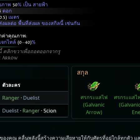
ายภาพ
50
% เป็น สายฟ้า
3
ดอก
0.5)
เมตร
ลต่อ พื้นที่ส่งผล ของสกิลนี้ เช่นกัน
ากค่าคุณภาพ:
รเจกไทล์
(0
—
40)
%
นี้ คลิกขวาเพื่อถอดออกจากรู
c Arrow
สกุล
ตัวละคร
ศรกระแสไฟ
ศรกระแสไฟ
Ranger
·
Duelist
(Galvanic
(Galvani
Duelist
·
Ranger
·
Scion
Arrow)
Ene
คุณ คลื่น​พลัง​นี้​สร้าง​ความ​เสียหาย​ให้​กับ​ศัตรู​ที่​อยู่​ใกล้​ทุก​ตัว