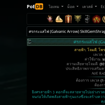
PoE
DB
ไอเทม
ม็อด
เควสต์
E
ศรกระแสไฟ (Galvanic Arrow) SkillGemShra
ศรกระแสไฟ (Ga
สายฟ้า
,
โจมตี
,
โพร
เลเวล:
ค่าใช้งาน:
ม
ความเสียหายโจมตี:
(92
ประสิทธิภาพการเสริมค
AoE Ra
ต้องการ เลเวล
(1
ต้องก
ยิงศรสายฟ้า 3 ดอกที่จะสลายหายไปอย่างรวดเร็
จนก่อให้เกิดพลังสายฟ้ารุนแรงซึ่งจะสร้างควา
ค