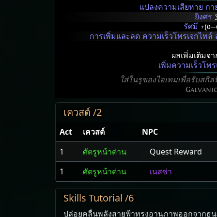
แปลงความเสียหาย ก
ยิงศร
รัศมี
+(0
—
การเพิ่มและลด ความเร็วโพรเจกไทล์ ส่งผ
ผลเพิ่มเติมจ
เพิ่มความเร็วโพ
ใส่ในรูของไอเทมเพื่อรับสกิล
Galvani
เควสต์ /2
Act
เควสต์
NPC
1
ศัตรูหน้าด่าน
Quest Reward
1
ศัตรูหน้าด่าน
เนสซ่า
Skills Tutorial /6
ปล่อย​คลื่นพลัง​สายฟ้า​ทรง​อานุภาพ​ออก​จาก​ธนู​ของ​