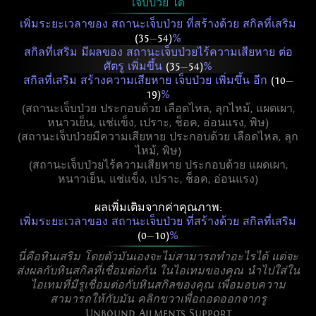
เจ็บป่วย ได้
เพิ่มระยะเวลาของ สถานะเจ็บป่วย ที่สร้างด้วย สกิลที่เสริม
(35
—
54)
%
สกิลที่เสริม มีผลของ สถานะเจ็บป่วยไร้ความเสียหาย ต่อ
ศัตรู เพิ่มขึ้น
(35
—
54)
%
สกิลที่เสริม สร้างความเสียหาย เจ็บป่วย เพิ่มขึ้น อีก
(10
—
19)
%
(สถานะเจ็บป่วย ประกอบด้วย เลือดไหล, ลุกไหม้, แผดเผา,
หนาวเย็น, แช่แข็ง, เปราะ, ช็อค, อ่อนแรง, พิษ)
(สถานะเจ็บป่วยมีความเสียหาย ประกอบด้วย เลือดไหล, ลุก
ไหม้, พิษ)
(สถานะเจ็บป่วยไร้ความเสียหาย ประกอบด้วย แผดเผา,
หนาวเย็น, แช่แข็ง, เปราะ, ช็อค, อ่อนแรง)
ผลเพิ่มเติมจากค่าคุณภาพ:
เพิ่มระยะเวลาของ สถานะเจ็บป่วย ที่สร้างด้วย สกิลที่เสริม
(0
—
10)
%
นี่คือหินเสริม โดยตัวมันเองจะไม่สามารถทำอะไรได้ แต่จะ
ส่งผลกับหินสกิลที่เชื่อมต่อกัน ในไอเทมของคุณ นำไปใส่ใน
ไอเทมที่มีรูเชื่อมต่อกับหินสกิลของคุณ เพื่อมอบความ
สามารถให้กับมัน คลิกขวาเพื่อถอดออกจากรู
Unbound Ailments Support