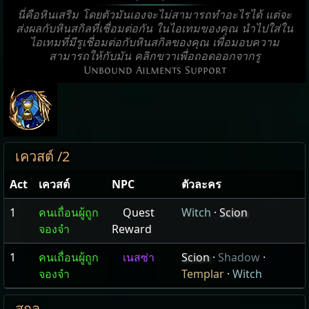
นี่คือหินเสริม โดยตัวมันเองจะไม่สามารถทำอะไรได้ แต่จะ
ส่งผลกับหินสกิลที่เชื่อมต่อกัน ในไอเทมของคุณ นำไปใส่ใน
ไอเทมที่มีรูเชื่อมต่อกับหินสกิลของคุณ เพื่อมอบความ
สามารถให้กับมัน คลิกขวาเพื่อถอดออกจากรู
Unbound Ailments Support
เควสต์ /2
Act
เควสต์
NPC
ตัวละคร
1
คนเถื่อนผู้ถูก
Quest
Witch
·
Scion
จองจำ
Reward
1
คนเถื่อนผู้ถูก
เนสซ่า
Scion
·
Shadow
·
จองจำ
Templar
·
Witch
สกุล