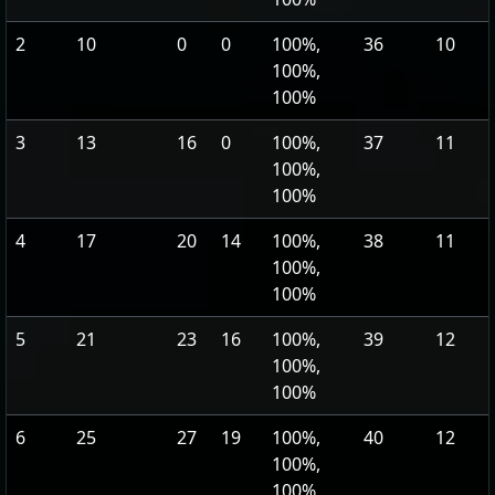
2
10
0
0
100%,
36
10
100%,
100%
3
13
16
0
100%,
37
11
100%,
100%
4
17
20
14
100%,
38
11
100%,
100%
5
21
23
16
100%,
39
12
100%,
100%
6
25
27
19
100%,
40
12
100%,
100%