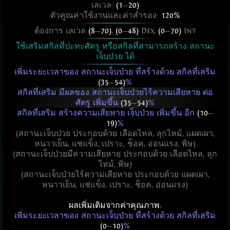
เลเวล:
(1
—
20)
ตัวคูณค่าใช้งานและค่าสำรอง:
120%
ต้องการ เลเวล
(8
—
70)
,
(0
—
48)
Dex,
(0
—
70)
Int
ใช้เสริมสกิลที่ปะทะศัตรู หรือสกิลที่สามารถสร้าง สถานะ
เจ็บป่วย ได้
เพิ่มระยะเวลาของ สถานะเจ็บป่วย ที่สร้างด้วย สกิลที่เสริม
(35
—
54)
%
สกิลที่เสริม มีผลของ สถานะเจ็บป่วยไร้ความเสียหาย ต่อ
ศัตรู เพิ่มขึ้น
(35
—
54)
%
สกิลที่เสริม สร้างความเสียหาย เจ็บป่วย เพิ่มขึ้น อีก
(10
—
19)
%
(สถานะเจ็บป่วย ประกอบด้วย เลือดไหล, ลุกไหม้, แผดเผา,
หนาวเย็น, แช่แข็ง, เปราะ, ช็อค, อ่อนแรง, พิษ)
(สถานะเจ็บป่วยมีความเสียหาย ประกอบด้วย เลือดไหล, ลุก
ไหม้, พิษ)
(สถานะเจ็บป่วยไร้ความเสียหาย ประกอบด้วย แผดเผา,
หนาวเย็น, แช่แข็ง, เปราะ, ช็อค, อ่อนแรง)
ผลเพิ่มเติมจากค่าคุณภาพ:
เพิ่มระยะเวลาของ สถานะเจ็บป่วย ที่สร้างด้วย สกิลที่เสริม
(0
—
10)
%