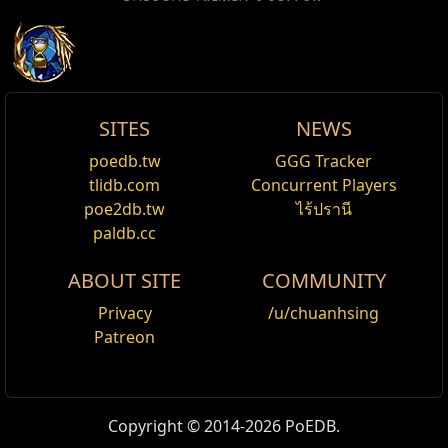
SITES
NEWS
Allow Type: Damage, Attack, ElementalStatus
Replica Bitterdream
Shadow Sceptre
หิน Recipe /1
Unbound Ailments
poedb.tw
GGG Tracker
แก้ไข
ต้องการ เลเวล
32
,
52
Str,
62
Int
tlidb.com
Concurrent Players
Reset
ข้อเสนอ
เพิ่มความเสียหาย ธาตุ
ข้อเสนอของคุณ
22
%
Note
Support
poe2db.tw
ไร้ปรานี
หินที่ใส่ ถูกเสริมด้วย Elemental Penetration
กระโจนทุบ (Leap Slam)
paldb.cc
หินเสริม
1x
Replica Bitterdream
เลเวล
15
Unbound Ailments Support
is a
Support
gem that
กระโดดขึ้นกลางอากาศเพื่อลงมาจู่โจมพื้นที่เป้าหมาย
Elemental
1x
หินเสริม Lightning
หินที่ใส่ ถูกเสริมด้วย Immolate เลเวล
15
grants increased
duration
, more damage, and
ABOUT SITE
COMMUNITY
สร้างความเสียหายและผลักศัตรูออกไปด้วยอาวุธของ
Penetration
Penetration
level 20
หินที่ใส่ ถูกเสริมด้วย Unbound Ailments เลเวล
increased effect to ailments.
15
คุณ คุณจะผลักศัตรูที่คุณทับออกไปให้พ้นทาง ต้องใช้กับ
หินเสริม Immolate
1x
หินเสริม Fire
Privacy
/u/chuanhsing
หินที่ใส่ ถูกเสริมด้วย Ice Bite เลเวล
15
ขวาน, กระบอง, คทา, ดาบ หรือ ไม้พลอง เท่านั้น
หินเสริม Unbound
Penetration
level 20
Skill functions and interactions
Patreon
หินที่ใส่ ถูกเสริมด้วย Inspiration เลเวล
15
Ailments
1x
หินเสริม Cold
กระโจนทุบแห่งการทลายปฐพี (Leap Slam of
หินที่ใส่ ถูกเสริมด้วย Innervate เลเวล
15
Linking
Summon Skitterbots
to Unbound Ailments
หินเสริม Ice Bite
Penetration
level 20
Groundbreaking)
Support or its awakened variant
Awakened Unbound
หินเสริม
กระโดดขึ้นกลางอากาศระยะสั้นๆ เพื่อลงมาจู่โจมพื้นที่
Ailments Support
will increase the effect of the shock
Copyright © 2014-2026 PoEDB.
Inspiration
เป้าหมาย สร้างความเสียหายและผลักศัตรูออกไปด้วย