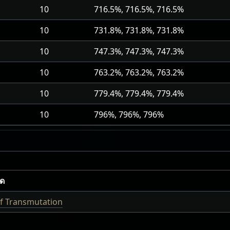
10
716.5%, 716.5%, 716.5%
10
731.8%, 731.8%, 731.8%
10
747.3%, 747.3%, 747.3%
10
763.2%, 763.2%, 763.2%
10
779.4%, 779.4%, 779.4%
10
796%, 796%, 796%
ยด
f Transmutation