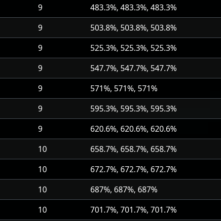
9
483.3%, 483.3%, 483.3%
9
503.8%, 503.8%, 503.8%
9
525.3%, 525.3%, 525.3%
9
547.7%, 547.7%, 547.7%
9
571%, 571%, 571%
9
595.3%, 595.3%, 595.3%
9
620.6%, 620.6%, 620.6%
10
658.7%, 658.7%, 658.7%
10
672.7%, 672.7%, 672.7%
10
687%, 687%, 687%
10
701.7%, 701.7%, 701.7%