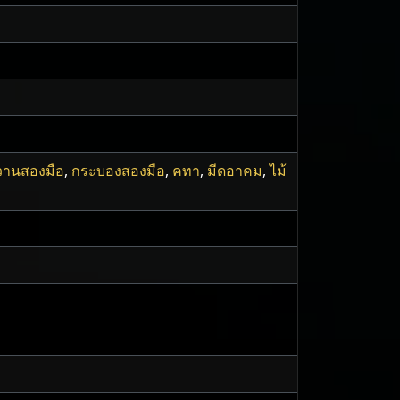
วานสองมือ
,
กระบองสองมือ
,
คทา
,
มีดอาคม
,
ไม้