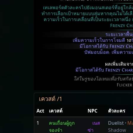
เทเลพอร์ตตัวละครไปยังมอนสเตอร์ที่อยู่ใกล้
ทำการเลือกเป้าหมายแบบสุ่มหากคุณไม่ได้เลือก
ความเร็วในการเคลื่อนที่เป็นระยะเวลาหนึ่
Frenzy Cha
ระยะเวลาพื้
เพิ่มความเร็วในการโจมตี
10
มีโอกาสได้รับ Frenzy Ch
บัฟมอบม็อด: เพิ่มความเ
ผลเพิ่มเติมจ
มีโอกาสได้รับ Frenzy Char
ใส่ในรูของไอเทมเพื่อรับสกิล
Flicker
เควสต์ /1
Act
เควสต์
NPC
ตัวละคร
1
คนเถื่อนผู้ถูก
เนส
Duelist
·
Ma
จองจำ
ซ่า
Shadow