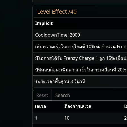
Level Effect /40
Implicit
CooldownTime: 2000
เพิ่มความเร็วในการโจมตี
10
% ต่อจำนวน Fren
มีโอกาสได้รับ Frenzy Charge 1 ลูก
15
% เมื่อ
บัฟมอบม็อด: เพิ่มความเร็วในการเคลื่อนที่
20
%
ระยะเวลาพื้นฐาน
3
วินาที
เลเวล
ต้องการเลเวล
D
1
10
2