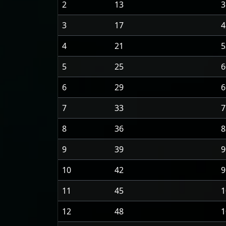
2
13
3
3
17
4
4
21
5
5
25
6
6
29
6
7
33
7
8
36
8
9
39
9
10
42
9
11
45
1
12
48
1