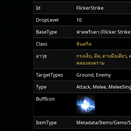
Id
FlickerStrike
DropLevel
10
BaseType
ฟาดพริบตา (Flicker Strike
Class
หินสกิล
อาวุธ
กรงเล็บ
,
มีด
,
ดาบมือเดียว
,
พลองสงคราม
TargetTypes
Ground, Enemy
Type
Attack, Melee, MeleeSin
BuffIcon
ItemType
Metadata/Items/Gems/Sk