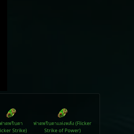
ฟาดพริบตา
ฟาดพริบตาแห่งพลัง (Flicker
licker Strike)
Strike of Power)