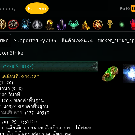
conomy
Patreon
PoE2
rike
Supported By /135
สินค้าแฟชั่น /4
flicker_strike_s
icker Strike
icker Strike)
,
เคลื่อนที่
,
ช่วงเวลา
(1
—
20)
มานา (5
—
8)
2.00 วินาที
:
120% ของค่าพื้นฐาน
7
—
409)% ของค่าพื้นฐาน
วามเสียหาย:
(177
—
409)%
—
70)
,
(29
—
155)
Dex
วานมือเดียว
,
กระบองมือเดียว
,
คทา
,
ไม้พลอง
,
องมือ
,
ไม้พลองสงคราม
,
มีดอาคม