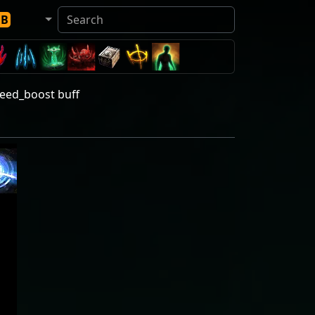
DB
peed_boost buff