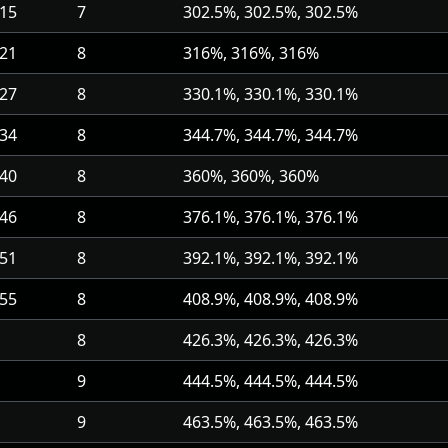
15
7
302.5%, 302.5%, 302.5%
21
8
316%, 316%, 316%
27
8
330.1%, 330.1%, 330.1%
34
8
344.7%, 344.7%, 344.7%
40
8
360%, 360%, 360%
46
8
376.1%, 376.1%, 376.1%
51
8
392.1%, 392.1%, 392.1%
55
8
408.9%, 408.9%, 408.9%
8
426.3%, 426.3%, 426.3%
9
444.5%, 444.5%, 444.5%
9
463.5%, 463.5%, 463.5%