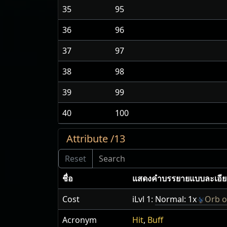
35
95
36
96
37
97
38
98
39
99
40
100
Attribute /13
ชื่อ
แสดง​คำ​บรรยายแบบ​ละเอี
Cost
iLvl 1:
Normal: 1x
Orb o
Acronym
Hit
,
Buff