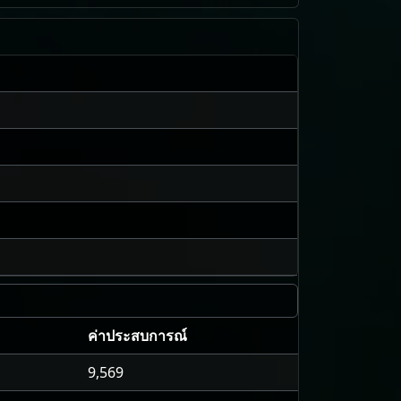
ค่าประสบการณ์
9,569