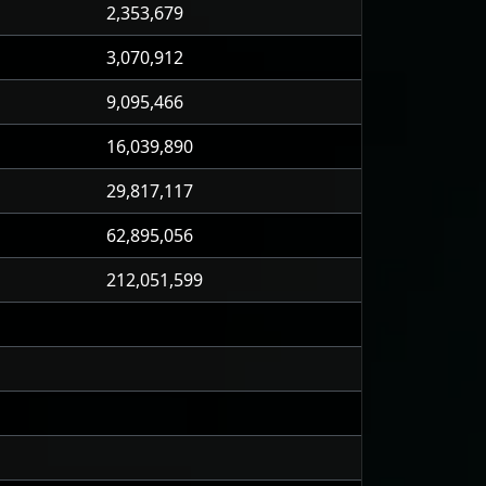
2,353,679
3,070,912
9,095,466
16,039,890
29,817,117
62,895,056
212,051,599