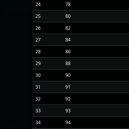
24
78
25
80
26
82
27
84
28
86
29
88
30
90
31
91
32
92
33
93
34
94