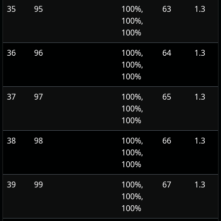
35
95
100%,
63
1.3
100%,
100%
36
96
100%,
64
1.3
100%,
100%
37
97
100%,
65
1.3
100%,
100%
38
98
100%,
66
1.3
100%,
100%
39
99
100%,
67
1.3
100%,
100%