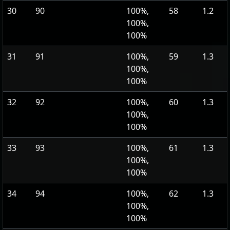
30
90
100%,
58
1.2
100%,
100%
31
91
100%,
59
1.3
100%,
100%
32
92
100%,
60
1.3
100%,
100%
33
93
100%,
61
1.3
100%,
100%
34
94
100%,
62
1.3
100%,
100%