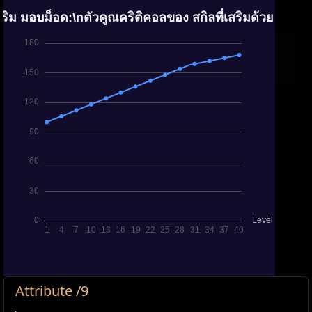
Attribute /9