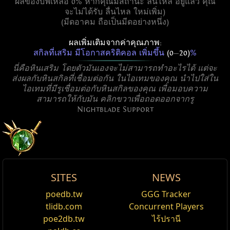
ผลของบัฟเหลือ 0% หากคุณมีสถานะ ลื่นไหล อยู่แล้ว คุณ
จะไม่ได้รับ ลื่นไหล ใหม่เพิ่ม)
(มีดอาคม ถือเป็นมีดอย่างหนึ่ง)
ผลเพิ่มเติมจากค่าคุณภาพ:
สกิลที่เสริม มีโอกาสคริติคอล เพิ่มขึ้น
(0
—
20)
%
นี่คือหินเสริม โดยตัวมันเองจะไม่สามารถทำอะไรได้ แต่จะ
ส่งผลกับหินสกิลที่เชื่อมต่อกัน ในไอเทมของคุณ นำไปใส่ใน
ไอเทมที่มีรูเชื่อมต่อกับหินสกิลของคุณ เพื่อมอบความ
สามารถให้กับมัน คลิกขวาเพื่อถอดออกจากรู
Nightblade Support
SITES
NEWS
Allow Type: Attack
Nightblade Support
poedb.tw
GGG Tracker
แก้ไข
Excluded Type: CreatesMinion
tlidb.com
Concurrent Players
Nightblade Support
is a
Support
skill gem. It causes
poe2db.tw
ไร้ปรานี
Reset