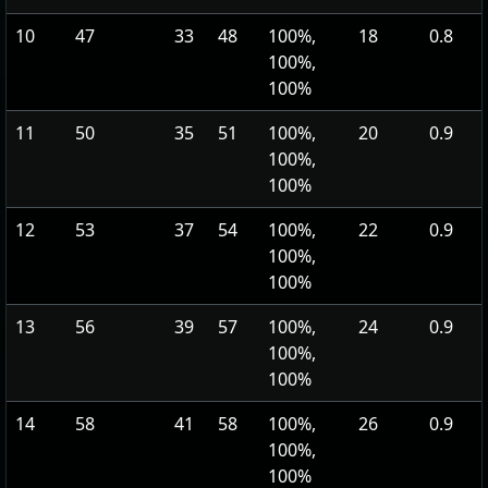
10
47
33
48
100%,
18
0.8
100%,
100%
11
50
35
51
100%,
20
0.9
100%,
100%
12
53
37
54
100%,
22
0.9
100%,
100%
13
56
39
57
100%,
24
0.9
100%,
100%
14
58
41
58
100%,
26
0.9
100%,
100%