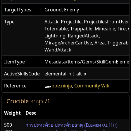
TargetTypes
Ground, Enemy
Type
Attack, Projectile, ProjectilesFromUser,
Totemable, Trappable, Mineable, Fire, C
Lightning, RangedAttack,
MirageArcherCanUse, Area, Triggerabl
WandAttack
ItemType
Metadata/Items/Gems/SkillGemElemen
ActiveSkillsCode
elemental_hit_alt_x
Reference
poe.ninja
,
Community Wiki
Crucible อาวุธ /1
Weight
Desc
500
การปะทะด้วย ปะทะด้วยธาตุ (Elemental Hit)