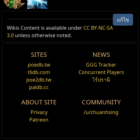
ปะทะด้วยธาตุแห่งสเปกตรัม (Elemental Hit
แก้ไข
of the Spectrum)
เลเวล:
(1
—
40)
Active Type: Attack, Projectile,
Wikis Content is available under
CC BY-NC-SA
ค่าใช้งาน:
มานา (6
—
14)
ProjectilesFromUser, Totemable, Trappable,
3.0
unless otherwise noted.
Mineable, Fire, Cold, Lightning, RangedAttack,
ยิงโพรเจกไทล์ด้วย ไม้กายสิทธิ์หรือธนู ที่สร้างความเสียหาย
ไฟ, น้ำแข็ง, สายฟ้า หากโพรเจกไทล์นี้ปะทะศัตรู มันจะ
MirageArcherCanUse, Area, Triggerable, WandAttack
SITES
NEWS
สร้างความเสียหายในพื้นที่รอบๆ
Reset
poedb.tw
GGG Tracker
เสริมความเสียหาย น้ำแข็ง
(6
—
534)
ถึง
(12
—
993)
เสริมความเสียหาย ไฟ
(8
—
656)
ถึง
(14
—
1218)
tlidb.com
Concurrent Players
หินเสริม Added Fire Damage
เสริมความเสียหาย สายฟ้า
(1
—
103)
ถึง
(23
—
2006)
poe2db.tw
ไร้ปรานี
มีโอกาสสร้างสถานะ แช่แข็ง, ช็อค, ลุกไหม้
(30
—
64)
%
ใช้เสริมสกิลที่ปะทะศัตรู
paldb.cc
รัศมีพื้นฐาน
1.5
เมตร
หินเสริม Inspiration
ไม่สามารถสร้างความเสียหายที่ไม่ใช่ ธาตุ ได้
ABOUT SITE
COMMUNITY
เพิ่มความเสียหาย ปะทะและเจ็บป่วย ธาตุ อีก
10
% ต่อ
ใช้เสริมสกิลทุกชนิด มิเนียน, โทเทม, กับดัก, ทุ่นระเบิด
จำนวนชนิดของ สถานะเจ็บป่วยธาตุ บนตัวศัตรู
ไม่สามารถรับ Inspiration Charge ได้
Privacy
/u/chuanhsing
elemental hit no physical chaos damage [1]
Patreon
หินเสริม Knockback
skill can fire arrows [1]
skill can fire wand projectiles [1]
ใช้เสริมสกิลที่ปะทะศัตรู
หินเสริม Life Leech
ผลเพิ่มเติมจากค่าคุณภาพ: