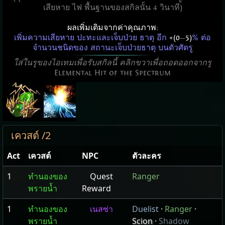
เสียหาย ไฟ พื้นฐานของสกิลนั้น 4 วินาที)
ผลเพิ่มเติมจากค่าคุณภาพ:
เพิ่มความเสียหาย ปะทะและเจ็บป่วย ธาตุ อีก
+(0
—
5)
% ต่อ
จำนวนชนิดของ สถานะเจ็บป่วยธาตุ บนตัวศัตรู
ใส่ในรูของไอเทมเพื่อรับสกิลนี้ คลิกขวาเพื่อถอดออกจากรู
Elemental Hit of the Spectrum
เควสต์ /2
Act
เควสต์
NPC
ตัวละคร
1
ทำนองของ
Quest
Ranger
พรายน้ำ
Reward
1
ทำนองของ
เนสซ่า
Duelist
·
Ranger
·
พรายน้ำ
Scion
·
Shadow