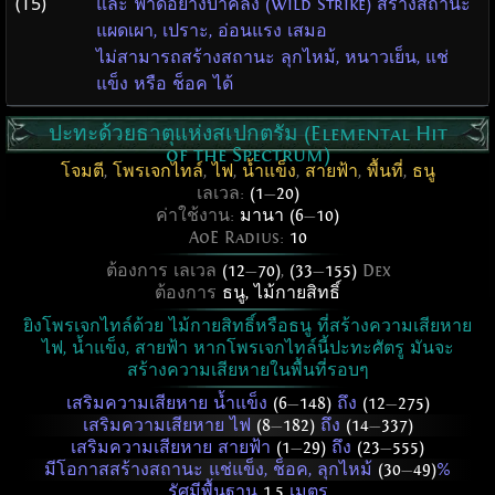
(T5)
และ ฟาดอย่างบ้าคลั่ง (Wild Strike) สร้างสถานะ
แผดเผา, เปราะ, อ่อนแรง เสมอ
ไม่สามารถสร้างสถานะ ลุกไหม้, หนาวเย็น, แช่
แข็ง หรือ ช็อค ได้
ปะทะด้วยธาตุแห่งสเปกตรัม (Elemental Hit
of the Spectrum)
โจมตี
,
โพรเจกไทล์
,
ไฟ
,
น้ำแข็ง
,
สายฟ้า
,
พื้นที่
,
ธนู
เลเวล:
(1
—
20)
ค่าใช้งาน:
มานา (6
—
10)
AoE Radius:
10
ต้องการ เลเวล
(12
—
70)
,
(33
—
155)
Dex
ต้องการ
ธนู
,
ไม้กายสิทธิ์
ยิงโพรเจกไทล์ด้วย ไม้กายสิทธิ์หรือธนู ที่สร้างความเสียหาย
ไฟ, น้ำแข็ง, สายฟ้า หากโพรเจกไทล์นี้ปะทะศัตรู มันจะ
สร้างความเสียหายในพื้นที่รอบๆ
เสริมความเสียหาย น้ำแข็ง
(6
—
148)
ถึง
(12
—
275)
เสริมความเสียหาย ไฟ
(8
—
182)
ถึง
(14
—
337)
เสริมความเสียหาย สายฟ้า
(1
—
29)
ถึง
(23
—
555)
มีโอกาสสร้างสถานะ แช่แข็ง, ช็อค, ลุกไหม้
(30
—
49)
%
รัศมีพื้นฐาน
1.5
เมตร