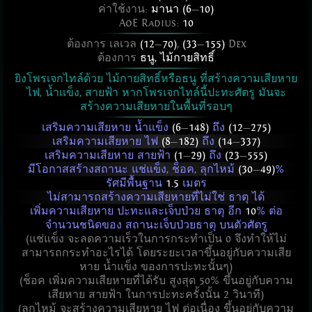
ค่าใช้งาน:
มานา (6
—
10)
AoE Radius:
10
ต้องการ เลเวล
(12
—
70)
,
(33
—
155)
Dex
ต้องการ
ธนู
,
ไม้กายสิทธิ์
ยิงโพรเจกไทล์ด้วย ไม้กายสิทธิ์หรือธนู ที่สร้างความเสียหาย
ไฟ, น้ำแข็ง, สายฟ้า หากโพรเจกไทล์นี้ปะทะศัตรู มันจะ
สร้างความเสียหายในพื้นที่รอบๆ
เสริมความเสียหาย น้ำแข็ง
(6
—
148)
ถึง
(12
—
275)
เสริมความเสียหาย ไฟ
(8
—
182)
ถึง
(14
—
337)
เสริมความเสียหาย สายฟ้า
(1
—
29)
ถึง
(23
—
555)
มีโอกาสสร้างสถานะ แช่แข็ง, ช็อค, ลุกไหม้
(30
—
49)
%
รัศมีพื้นฐาน
1.5
เมตร
ไม่สามารถสร้างความเสียหายที่ไม่ใช่ ธาตุ ได้
เพิ่มความเสียหาย ปะทะและเจ็บป่วย ธาตุ อีก
10
% ต่อ
จำนวนชนิดของ สถานะเจ็บป่วยธาตุ บนตัวศัตรู
(แช่แข็ง จะลดความเร็วในการกระทำเป็น 0 จึงทำให้ไม่
สามารถกระทำอะไรได้ โดยระยะเวลาขึ้นอยู่กับความเสีย
หาย น้ำแข็ง ของการปะทะนั้นๆ)
(ช็อค เพิ่มความเสียหายที่ได้รับ สูงสุด 50% ขึ้นอยู่กับความ
เสียหาย สายฟ้า ในการปะทะครั้งนั้น 2 วินาที)
(ลุกไหม้ จะสร้างความเสียหาย ไฟ ต่อเนื่อง ขึ้นอยู่กับความ