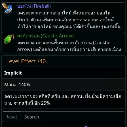
บอลไฟ (Fireball)
ลดระยะเวลาสถานะ ลุกไหม้ ทั้งหมดของ บอลไฟ
(Fireball) แต่เพิ่มความเสียหายของสถานะ ลุกไหม้
ทำให้การ ลุกไหม้ ของคุณเผาได้เร็วขึ้นและรุนแรงขึ้น
ศรกัดกร่อน (Caustic Arrow)
ลดระยะเวลาผลบนพื้นของ ศรกัดกร่อน (Caustic
Arrow) แต่ก็แลกมาด้วยการเพิ่มความเสียหายต่อเนื่อง
Level Effect /40
Implicit
Mana: 140%
ลดระยะเวลาของ สกิลที่เสริม และ สถานะเจ็บป่วยมีความเสีย
หาย จากสกิลนี้ อีก
25
%