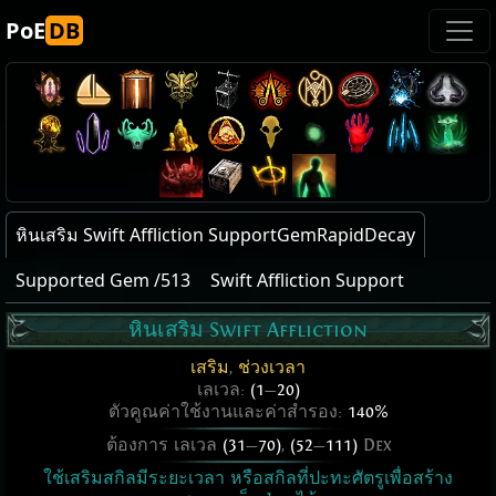
PoE
DB
หินเสริม Swift Affliction SupportGemRapidDecay
Supported Gem /513
Swift Affliction Support
หินเสริม Swift Affliction
เสริม
,
ช่วงเวลา
เลเวล:
(1
—
20)
ตัวคูณค่าใช้งานและค่าสำรอง:
140%
ต้องการ เลเวล
(31
—
70)
,
(52
—
111)
Dex
ใช้เสริมสกิลมีระยะเวลา หรือสกิลที่ปะทะศัตรูเพื่อสร้าง