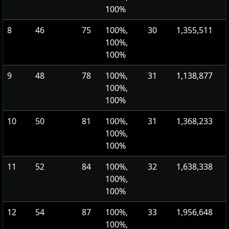
100%
8
46
75
100%,
30
1,355,511
100%,
100%
9
48
78
100%,
31
1,138,877
100%,
100%
10
50
81
100%,
31
1,368,233
100%,
100%
11
52
84
100%,
32
1,638,338
100%,
100%
12
54
87
100%,
33
1,956,648
100%,