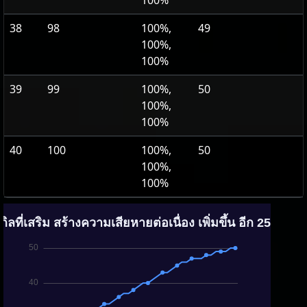
100%
38
98
100%,
49
100%,
100%
39
99
100%,
50
100%,
100%
40
100
100%,
50
100%,
100%