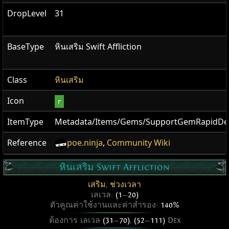
DropLevel
31
BaseType
หินเสริม Swift Affliction
Class
หินเสริม
Icon
r
ItemType
Metadata/Items/Gems/SupportGemRapidDe
Reference
poe.ninja
,
Community Wiki
หินเสริม Swift Affliction
เสริม
,
ช่วงเวลา
เลเวล:
(1
—
20)
ตัวคูณค่าใช้งานและค่าสำรอง:
140%
ต้องการ เลเวล
(31
—
70)
,
(52
—
111)
Dex