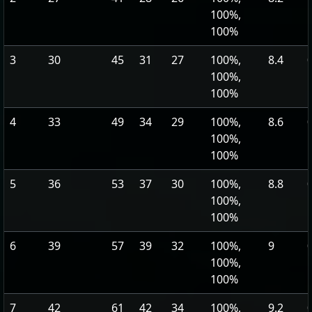
100%,
100%
3
30
45
31
27
100%,
8.4
100%,
100%
4
33
49
34
29
100%,
8.6
100%,
100%
5
36
53
37
30
100%,
8.8
100%,
100%
6
39
57
39
32
100%,
9
100%,
100%
7
42
61
42
34
100%,
9.2