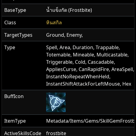
BaseType
น้ำแข็งกัด (Frostbite)
Class
หินสกิล
TargetTypes
Ground, Enemy,
Type
Spell, Area, Duration, Trappable,
Totemable, Mineable, Multicastable,
Triggerable, Cold, Cascadable,
AppliesCurse, CanRapidFire, AreaSpell,
InstantNoRepeatWhenHeld,
InstantShiftAttackForLeftMouse, Hex
BuffIcon
ItemType
Metadata/Items/Gems/SkillGemFrostbi
ActiveSkillsCode
frostbite