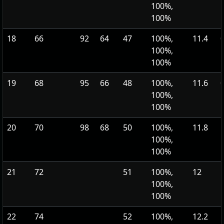
100%,
100%
18
66
92
64
47
100%,
11.4
100%,
100%
19
68
95
66
48
100%,
11.6
100%,
100%
20
70
98
68
50
100%,
11.8
100%,
100%
21
72
51
100%,
12
100%,
100%
22
74
52
100%,
12.2