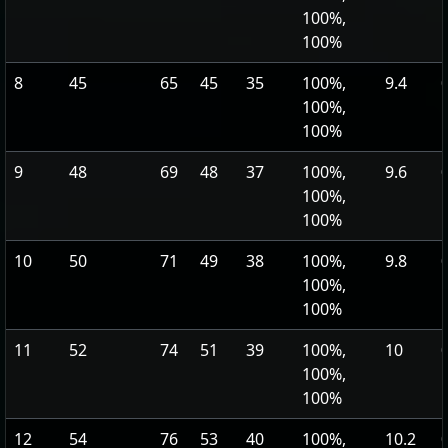
100%,
100%
8
45
65
45
35
100%,
9.4
100%,
100%
9
48
69
48
37
100%,
9.6
100%,
100%
10
50
71
49
38
100%,
9.8
100%,
100%
11
52
74
51
39
100%,
10
100%,
100%
12
54
76
53
40
100%,
10.2