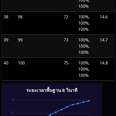
100%,
100%
38
98
72
100%,
14.6
100%,
100%
39
99
73
100%,
14.7
100%,
100%
40
100
75
100%,
14.8
100%,
100%