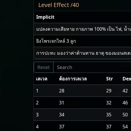
Level Effect /40
Implicit
แปลงความเสียหาย กายภาพ
100
% เป็น ไฟ, น้ำ
ยิงโพรเจกไทล์
3
ลูก
การปะทะ มองว่าค่าต้านทาน ธาตุ ของมอนสเตอร
เลเวล
ต้องการเลเวล
Str
De
1
28
29
42
2
31
32
46
3
34
35
50
4
37
37
54