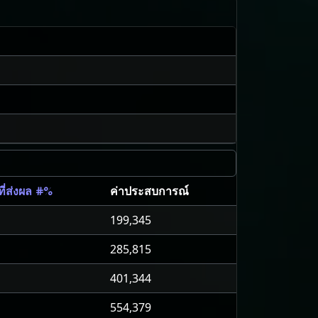
ค่าประสบการณ์
นที่ส่งผล #%
199,345
285,815
401,344
554,379