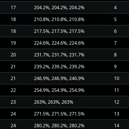
17
204.2%, 204.2%, 204.2%
4
18
210.8%, 210.8%, 210.8%
5
18
217.5%, 217.5%, 217.5%
6
19
224.6%, 224.6%, 224.6%
7
20
231.7%, 231.7%, 231.7%
8
21
239.2%, 239.2%, 239.2%
9
21
246.9%, 246.9%, 246.9%
10
22
254.9%, 254.9%, 254.9%
11
23
263%, 263%, 263%
12
24
271.5%, 271.5%, 271.5%
13
24
280.2%, 280.2%, 280.2%
14