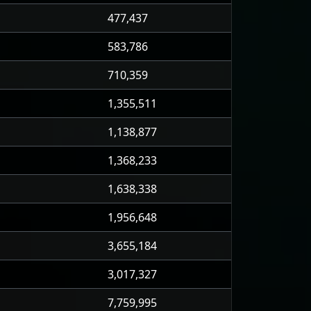
477,437
583,786
710,359
1,355,511
1,138,877
1,368,233
1,638,338
1,956,648
3,655,184
3,017,327
7,759,995