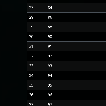
27
84
28
86
29
88
30
90
31
91
32
92
33
93
34
94
35
95
36
96
37
97