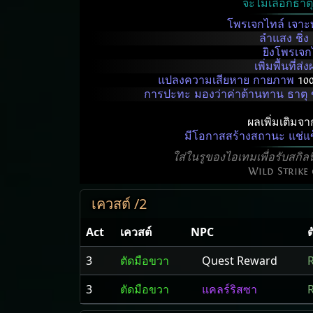
จะไม่เลือกธาตุ
โพรเจกไทล์ เจาะท
ลำแสง ชิ่ง
ยิงโพรเจก
เพิ่มพื้นที่ส่
แปลงความเสียหาย กายภาพ
10
การปะทะ มองว่าค่าต้านทาน ธาตุ ข
ผลเพิ่มเติมจ
มีโอกาสสร้างสถานะ แช่แข็
ใส่ในรูของไอเทมเพื่อรับสกิล
Wild Strike 
เควสต์ /2
Act
เควสต์
NPC
3
ตัดมือขวา
Quest Reward
3
ตัดมือขวา
แคลร์ริสซา