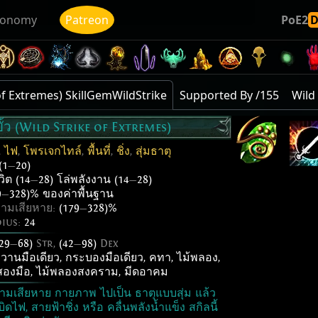
conomy
Patreon
PoE2
 of Extremes) SkillGemWildStrike
Supported By /155
Wild
ั้ว (Wild Strike of Extremes)
,
ไฟ
,
โพรเจกไทล์
,
พื้นที่
,
ชิ่ง
,
สุ่มธาตุ
(1
—
20)
วิต (14
—
28) โล่พลังงาน (14
—
28)
9
—
328)% ของค่าพื้นฐาน
วามเสียหาย:
(179
—
328)%
dius:
24
29
—
68)
Str,
(42
—
98)
Dex
วานมือเดียว
,
กระบองมือเดียว
,
คทา
,
ไม้พลอง
,
องมือ
,
ไม้พลองสงคราม
,
มีดอาคม
มเสียหาย กายภาพ ไปเป็น ธาตุแบบสุ่ม แล้ว
ดไฟ, สายฟ้าชิ่ง หรือ คลื่นพลังน้ำแข็ง สกิลนี้