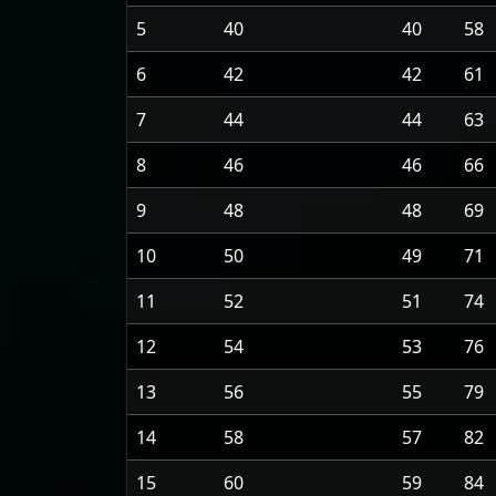
5
40
40
58
6
42
42
61
7
44
44
63
8
46
46
66
9
48
48
69
10
50
49
71
11
52
51
74
12
54
53
76
13
56
55
79
14
58
57
82
15
60
59
84