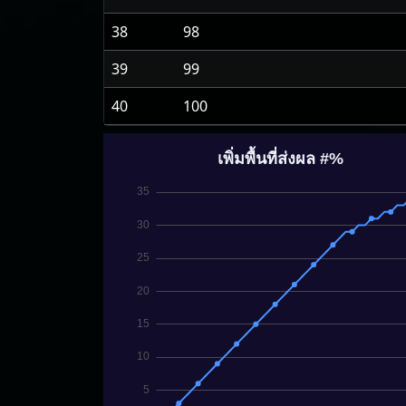
38
98
39
99
40
100