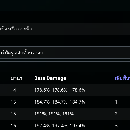
แข็ง หรือ สายฟ้า
์ศัตรู สลับขั้วบวกลบ
x
มานา
Base Damage
เพิ่มพื้
14
178.6%, 178.6%, 178.6%
15
184.7%, 184.7%, 184.7%
1
15
191%, 191%, 191%
2
16
197.4%, 197.4%, 197.4%
3