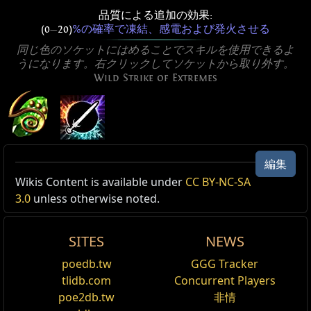
品質による追加の効果:
(0
—
20)
%の確率で凍結、感電および発火させる
同じ色のソケットにはめることでスキルを使用できるよ
うになります。右クリックしてソケットから取り外す。
Wild Strike of Extremes
極限のワイルドストライク
編集
レベル:
(1
—
40)
Active Type: Attack, MeleeSingleTarget,
Wikis Content is available under
CC BY-NC-SA
コスト:
(14
—
39) マナ (14
—
39) ライフ (14
—
39) エナジーシ
Multistrikeable, Melee, Lightning, Cold, Fire,
3.0
unless otherwise noted.
ールド
Projectile, Area, Chains, RangedAttack,
アタックダメージ:
基本の(179
—
541)%
ProjectilesNotFromUser, RandomElement
追加ダメージ効率:
(179
—
541)%
SITES
NEWS
近接武器で敵を攻撃し、物理ダメージをランダムな元素
Reset
poedb.tw
GGG Tracker
ダメージに変換する。変換された元素ダメージに応じ
tlidb.com
Concurrent Players
て、炎の爆発、稲妻の放電または氷の波動のいずれかを
火ダメージ追加サポート
poe2db.tw
非情
放つ。このスキルは同じ元素を二度連続して選ぶことを
敵にヒットを与えるスキルをサポートする。