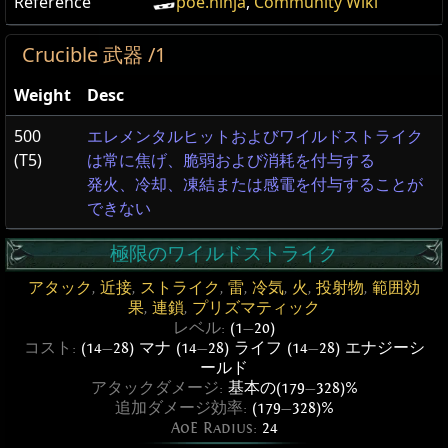
Reference
poe.ninja
,
Community Wiki
Crucible 武器 /1
Weight
Desc
500
エレメンタルヒットおよびワイルドストライク
(T5)
は常に焦げ、脆弱および消耗を付与する
発火、冷却、凍結または感電を付与することが
できない
極限のワイルドストライク
アタック
,
近接
,
ストライク
,
雷
,
冷気
,
火
,
投射物
,
範囲効
果
,
連鎖
,
プリズマティック
レベル:
(1
—
20)
コスト:
(14
—
28) マナ (14
—
28) ライフ (14
—
28) エナジーシ
ールド
アタックダメージ:
基本の(179
—
328)%
追加ダメージ効率:
(179
—
328)%
AoE Radius:
24