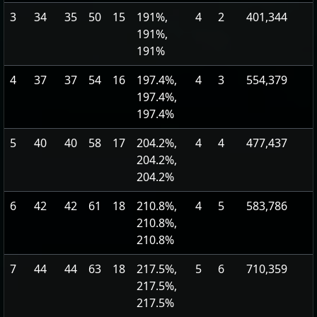
3
34
35
50
15
191%,
4
2
401,344
191%,
191%
4
37
37
54
16
197.4%,
4
3
554,379
197.4%,
197.4%
5
40
40
58
17
204.2%,
4
4
477,437
204.2%,
204.2%
6
42
42
61
18
210.8%,
4
5
583,786
210.8%,
210.8%
7
44
44
63
18
217.5%,
5
6
710,359
217.5%,
217.5%