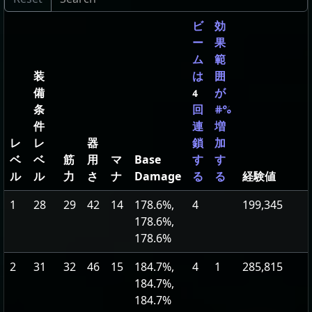
ビ
効
ー
果
ム
範
装
は
囲
備
4
が
条
回
#%
件
連
増
レ
レ
器
鎖
加
ベ
ベ
筋
用
マ
Base
す
す
ル
ル
力
さ
ナ
Damage
経験値
る
る
1
28
29
42
14
178.6%,
4
199,345
178.6%,
178.6%
2
31
32
46
15
184.7%,
4
1
285,815
184.7%,
184.7%