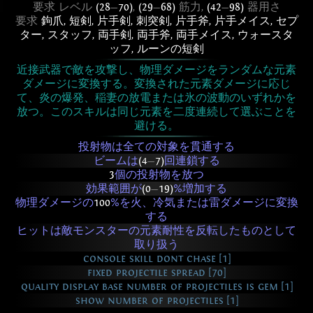
要求 レベル
(28
—
70)
,
(29
—
68)
筋力,
(42
—
98)
器用さ
要求
鉤爪
,
短剣
,
片手剣
,
刺突剣
,
片手斧
,
片手メイス
,
セプ
ター
,
スタッフ
,
両手剣
,
両手斧
,
両手メイス
,
ウォースタ
ッフ
,
ルーンの短剣
近接武器で敵を攻撃し、物理ダメージをランダムな元素
ダメージに変換する。変換された元素ダメージに応じ
て、炎の爆発、稲妻の放電または氷の波動のいずれかを
放つ。このスキルは同じ元素を二度連続して選ぶことを
避ける。
投射物は全ての対象を貫通する
ビームは
(4
—
7)
回連鎖する
3
個の投射物を放つ
効果範囲が
(0
—
19)
%増加する
物理ダメージの
100
%を火、冷気または雷ダメージに変換
する
ヒットは敵モンスターの元素耐性を反転したものとして
取り扱う
console skill dont chase [1]
fixed projectile spread [70]
quality display base number of projectiles is gem [1]
show number of projectiles [1]