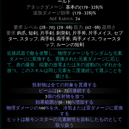
ールド
アタックダメージ:
基本の(179
—
328)%
追加ダメージ効率:
(179
—
328)%
AoE Radius:
24
要求 レベル
(28
—
70)
,
(29
—
68)
筋力,
(42
—
98)
器用さ
要求
鉤爪
,
短剣
,
片手剣
,
刺突剣
,
片手斧
,
片手メイス
,
セプ
ター
,
スタッフ
,
両手剣
,
両手斧
,
両手メイス
,
ウォースタ
ッフ
,
ルーンの短剣
近接武器で敵を攻撃し、物理ダメージをランダムな元素
ダメージに変換する。変換された元素ダメージに応じ
て、炎の爆発、稲妻の放電または氷の波動のいずれかを
放つ。このスキルは同じ元素を二度連続して選ぶことを
避ける。
投射物は全ての対象を貫通する
ビームは
(4
—
7)
回連鎖する
3
個の投射物を放つ
効果範囲が
(0
—
19)
%増加する
物理ダメージの
100
%を火、冷気または雷ダメージに変換
する
ヒットは敵モンスターの元素耐性を反転したものとして
取り扱う