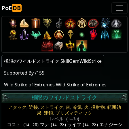
PoE
DB
極限のワイルドストライク SkillGemWildStrike
Supported By /155
Wild Strike of Extremes Wild Strike of Extremes
極限のワイルドストライク
アタック
,
近接
,
ストライク
,
雷
,
冷気
,
火
,
投射物
,
範囲効
果
,
連鎖
,
プリズマティック
レベル:
(1
—
20)
コスト:
(14
—
28) マナ (14
—
28) ライフ (14
—
28) エナジーシ