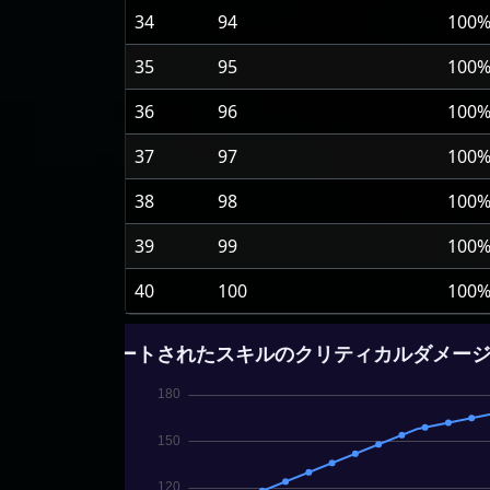
34
94
100%
35
95
100%
36
96
100%
37
97
100%
38
98
100%
39
99
100%
40
100
100%