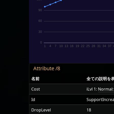
Attribute /8
名前
全ての説明を
Cost
iLvl 1:
Normal:
Id
SupportIncre
DropLevel
18