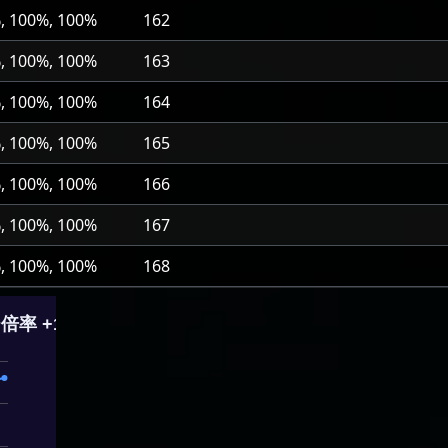
, 100%, 100%
162
, 100%, 100%
163
, 100%, 100%
164
, 100%, 100%
165
, 100%, 100%
166
, 100%, 100%
167
, 100%, 100%
168