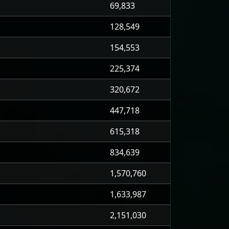
69,833
128,549
154,553
225,374
320,672
447,718
615,318
834,639
1,570,760
1,633,987
2,151,030