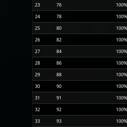
23
76
100%
24
78
100%
25
80
100%
26
82
100%
27
84
100%
28
86
100%
29
88
100%
30
90
100%
31
91
100%
32
92
100%
33
93
100%