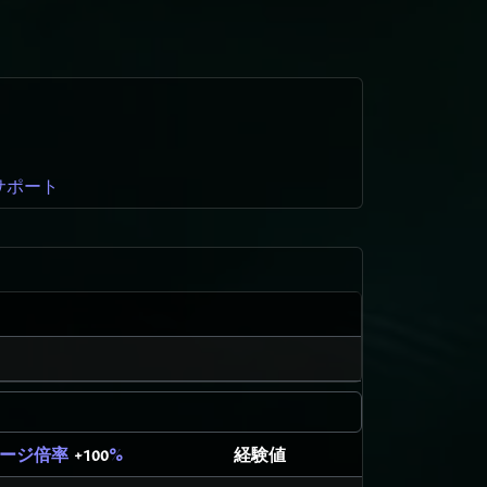
サポート
経験値
メージ倍率
+100
%