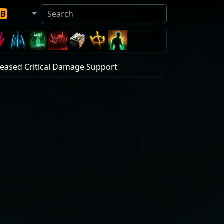
DB
reased Critical Damage Support