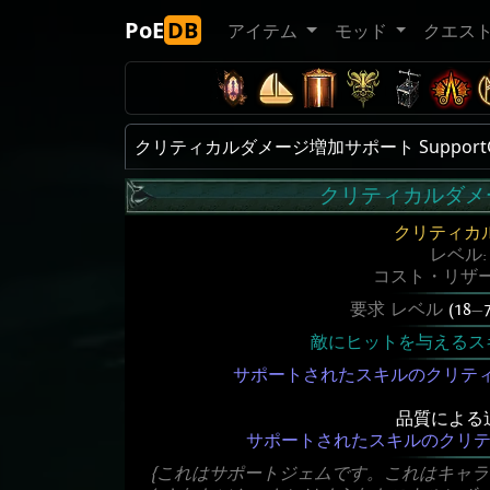
PoE
DB
アイテム
モッド
クエス
クリティカルダメージ増加サポート SupportGemIn
クリティカルダメ
クリティカ
レベル
コスト・リザ
要求 レベル
(18
—
敵にヒットを与えるス
サポートされたスキルのクリテ
品質による
サポートされたスキルのクリ
{これはサポートジェムです⁠。これはキャ