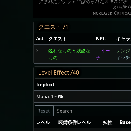
クされたソケットにはめられたスキルにボー
から取り
Increased Critica
クエスト /1
Act
クエスト
NPC
キャラ
2
鋭利なものと残酷な
イー
レンジ
もの
ナ
ィッチ
Level Effect /40
Implicit
Mana: 130%
レベル
装備条件レベル
知性
Bas