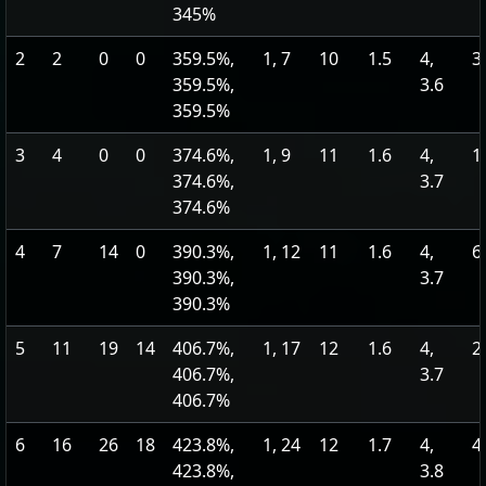
345%
2
2
0
0
359.5%,
1, 7
10
1.5
4,
3
359.5%,
3.6
359.5%
3
4
0
0
374.6%,
1, 9
11
1.6
4,
1
374.6%,
3.7
374.6%
4
7
14
0
390.3%,
1, 12
11
1.6
4,
6
390.3%,
3.7
390.3%
5
11
19
14
406.7%,
1, 17
12
1.6
4,
2
406.7%,
3.7
406.7%
6
16
26
18
423.8%,
1, 24
12
1.7
4,
4
423.8%,
3.8