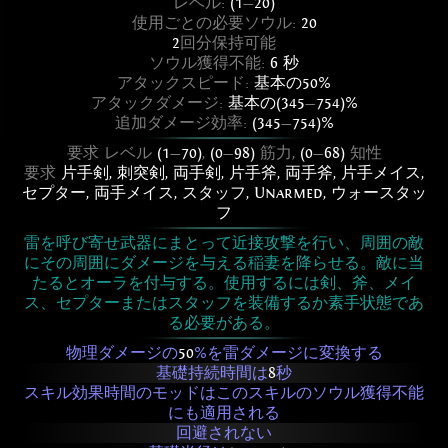
レベル:
(1
—
20)
使用ごとの必要ソウル:
20
2
回分保持可能
ソウル獲得不能:
6 秒
アタックスピード:
基本の50%
アタックダメージ:
基本の(345
—
754)%
追加ダメージ効率:
(345
—
754)%
要求 レベル
(1
—
70)
,
(0
—
98)
筋力,
(0
—
68)
知性
要求
片手剣
,
刺突剣
,
両手剣
,
片手斧
,
両手斧
,
片手メイス
,
セプター
,
両手メイス
,
スタッフ
,
Unarmed
,
ウォースタッ
フ
雷を呼び寄せ武器にまとって近接攻撃を行い、周囲の敵
にその周囲にダメージを与える稲妻を降らせる。敵に当
たるとオーラを付与する。使用するには剣、斧、メイ
ス、セプターまたはスタッフを装備するか素手状態であ
る必要がある。
物理ダメージの
50
%を雷ダメージに変換する
基礎持続時間は
8
秒
スキル効果時間のモッドはこのスキルのソウル獲得不能
にも適用される
回避されない