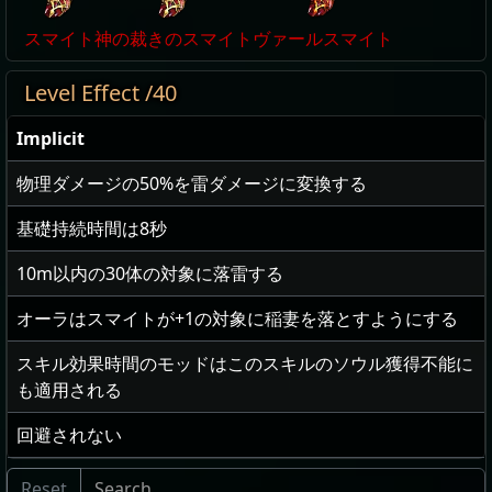
スマイト
神の裁きのスマイト
ヴァールスマイト
Level Effect /40
Implicit
物理ダメージの
50
%を雷ダメージに変換する
基礎持続時間は
8
秒
10
m以内の
30
体の対象に落雷する
オーラはスマイトが
+1
の対象に稲妻を落とすようにする
スキル効果時間のモッドはこのスキルのソウル獲得不能に
も適用される
回避されない