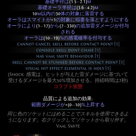
基礎半径は
(1.5
—
2.1)
m
基礎オーラ半径は
(3.6
—
4.2)
m
10
m以内の
30
体の対象に落雷する
オーラはスマイトが
+1
の対象に稲妻を落とすようにする
オーラにより
(1
—
17)
から
(7
—
330)
の追加雷ダメージが付与
される
オーラは
(10
—
19)
%の感電確率を付与する
cannot cancel skill before contact point [1]
console skill dont chase [1]
has vaal smite behaviour [1]
skill cannot be stunned before contact point [1]
visual hit effect elemental is holy [1]
(Shock: 感電は、ヒットが与えた雷ダメージに基づいて
受けるダメージを最大50%増加させる。持続時間は2秒)
コラプト状態
品質による追加の効果:
範囲ダメージが
+(0
—
10)
%上昇する
同じ色のソケットにはめることでスキルを使用できるよ
うになります。右クリックしてソケットから取り外す。
Vaal Smite