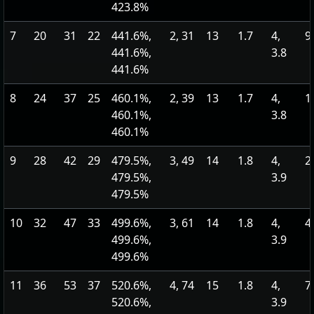
423.8%
7
20
31
22
441.6%,
2, 31
13
1.7
4,
9
441.6%,
3.8
441.6%
8
24
37
25
460.1%,
2, 39
13
1.7
4,
1
460.1%,
3.8
460.1%
9
28
42
29
479.5%,
3, 49
14
1.8
4,
2
479.5%,
3.9
479.5%
10
32
47
33
499.6%,
3, 61
14
1.8
4,
4
499.6%,
3.9
499.6%
11
36
53
37
520.6%,
4, 74
15
1.8
4,
7
520.6%,
3.9