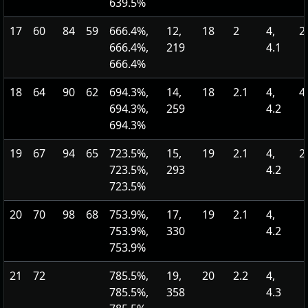
639.5%
17
60
84
59
666.4%,
12,
18
2
4,
2
666.4%,
219
4.1
666.4%
18
64
90
62
694.3%,
14,
18
2.1
4,
4
694.3%,
259
4.2
694.3%
19
67
94
65
723.5%,
15,
19
2.1
4,
2
723.5%,
293
4.2
723.5%
20
70
98
68
753.9%,
17,
19
2.1
4,
753.9%,
330
4.2
753.9%
21
72
785.5%,
19,
20
2.2
4,
785.5%,
358
4.3