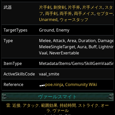
武器
片手剣
,
刺突剣
,
片手斧
,
片手メイス
,
スタ
フ
,
両手剣
,
両手斧
,
両手メイス
,
セプター
,
Unarmed
,
ウォースタッフ
TargetTypes
Ground, Enemy
Type
Melee, Attack, Area, Duration, Damage
MeleeSingleTarget, Aura, Buff, Lightnin
Vaal, NeverExertable
ItemType
Metadata/Items/Gems/SkillGemVaalSm
ActiveSkillsCode
vaal_smite
Reference
poe.ninja
,
Community Wiki
ヴァールスマイト
雷
,
近接
,
アタック
,
範囲効果
,
持続時間
,
ストライク
,
オー
ラ
,
ヴァール