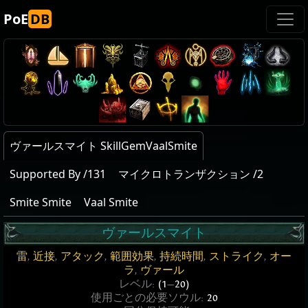
PoE
DB
ヴァールスマイト SkillGemVaalSmite
Supported By /131
マイクロトランザクション /2
Smite Smite
Vaal Smite
ヴァールスマイト
雷
,
近接
,
アタック
,
範囲効果
,
持続時間
,
ストライク
,
オー
ラ
,
ヴァール
レベル:
(1
—
20)
使用ごとの必要ソウル:
20