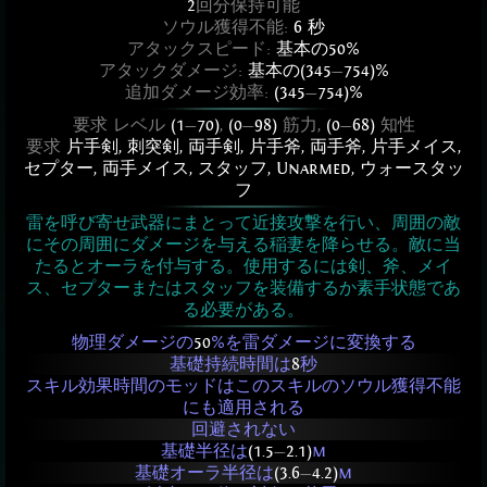
2
回分保持可能
ソウル獲得不能:
6 秒
アタックスピード:
基本の50%
アタックダメージ:
基本の(345
—
754)%
追加ダメージ効率:
(345
—
754)%
要求 レベル
(1
—
70)
,
(0
—
98)
筋力,
(0
—
68)
知性
要求
片手剣
,
刺突剣
,
両手剣
,
片手斧
,
両手斧
,
片手メイス
,
セプター
,
両手メイス
,
スタッフ
,
Unarmed
,
ウォースタッ
フ
雷を呼び寄せ武器にまとって近接攻撃を行い、周囲の敵
にその周囲にダメージを与える稲妻を降らせる。敵に当
たるとオーラを付与する。使用するには剣、斧、メイ
ス、セプターまたはスタッフを装備するか素手状態であ
る必要がある。
物理ダメージの
50
%を雷ダメージに変換する
基礎持続時間は
8
秒
スキル効果時間のモッドはこのスキルのソウル獲得不能
にも適用される
回避されない
基礎半径は
(1.5
—
2.1)
m
基礎オーラ半径は
(3.6
—
4.2)
m