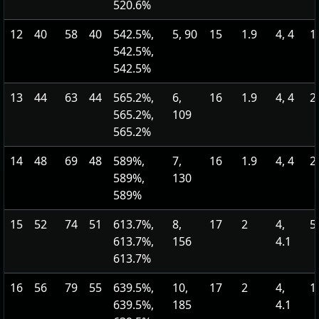
520.6%
12
40
58
40
542.5%,
5, 90
15
1.9
4, 4
1
542.5%,
542.5%
13
44
63
44
565.2%,
6,
16
1.9
4, 4
2
565.2%,
109
565.2%
14
48
69
48
589%,
7,
16
1.9
4, 4
2
589%,
130
589%
15
52
74
51
613.7%,
8,
17
2
4,
5
613.7%,
156
4.1
613.7%
16
56
79
55
639.5%,
10,
17
2
4,
1
639.5%,
185
4.1