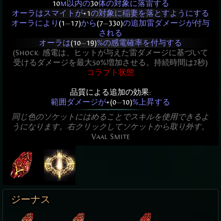
10
m以内の
30
体の対象に落雷する
オーラはスマイトが
+1
の対象に稲妻を落とすようにする
オーラにより
(1
—
17)
から
(7
—
330)
の追加雷ダメージが付与
される
オーラは
(10
—
19)
%の感電確率を付与する
(Shock: 感電は、ヒットが与えた雷ダメージに基づいて
受けるダメージを最大50%増加させる。持続時間は2秒)
コラプト状態
品質による追加の効果:
範囲ダメージが
+(0
—
10)
%上昇する
同じ色のソケットにはめることでスキルを使用できるよ
うになります。右クリックしてソケットから取り外す。
Vaal Smite
ジーナス