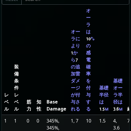
オ
ー
ラ
オー
は
ラに
10
%
より
の
1
か
感
ら
7
電
装
の追
確
備
加雷
率
条
ダメ
を
基礎
件
ージ
付
基礎
オー
レ
レ
が付
与
半径
ラ半
ベ
ベ
筋
知
Base
与さ
す
は
径は
ル
ル
力
性
Damage
れる
る
1.5
m
3.6
m
1
1
0
0
345%,
1, 7
10
1.5
4,
7
345%,
3.6