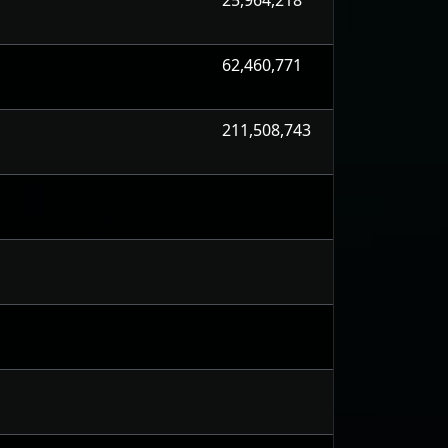
25,964,218
62,460,771
211,508,743