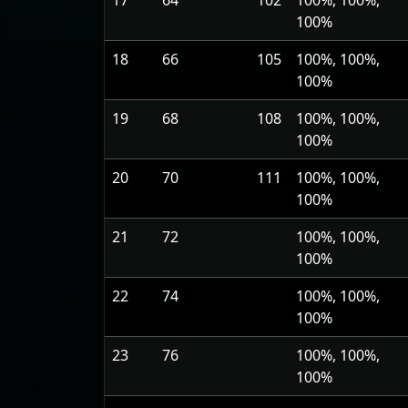
17
64
102
100%, 100%,
100%
18
66
105
100%, 100%,
100%
19
68
108
100%, 100%,
100%
20
70
111
100%, 100%,
100%
21
72
100%, 100%,
100%
22
74
100%, 100%,
100%
23
76
100%, 100%,
100%