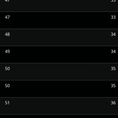
47
33
47
33
48
34
49
34
50
35
50
35
51
36