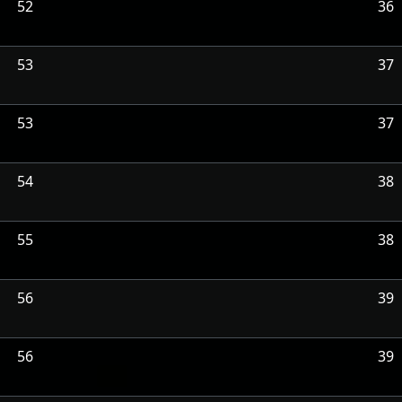
52
36
53
37
53
37
54
38
55
38
56
39
56
39