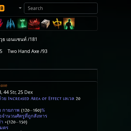
DB
วุธ เอนแชนท์ /181
15
Two Hand Axe /93
eaxe
8
,
44
Str,
25
Dex
ิมด้วย Increased Area of Effect เลเวล
20
าย กายภาพ
(120
—
160)
%
อจำนวนศัตรูที่ถูกสังหาร
ยำ
+(120
—
150)
มตร