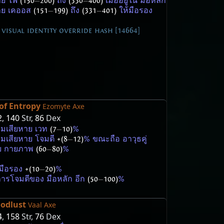
าย ไฟ
(150
—
200)
ถึง
(330
—
400)
เมื่ออยู่ใน มือหลัก
หาย เคออส
(151
—
199)
ถึง
(331
—
401)
ให้มือรอง
visual identity override hash [14664]
of Entropy
Ezomyte Axe
2
,
140
Str,
86
Dex
มเสียหาย เวท
(7
—
10)
%
มเสียหาย โจมตี
+(8
—
12)
% ขณะถือ อาวุธคู่
าย กายภาพ
(60
—
80)
%
มือรอง
+(10
—
20)
%
การโจมตีของ มือหลัก อีก
(50
—
100)
%
odlust
Vaal Axe
4
,
158
Str,
76
Dex