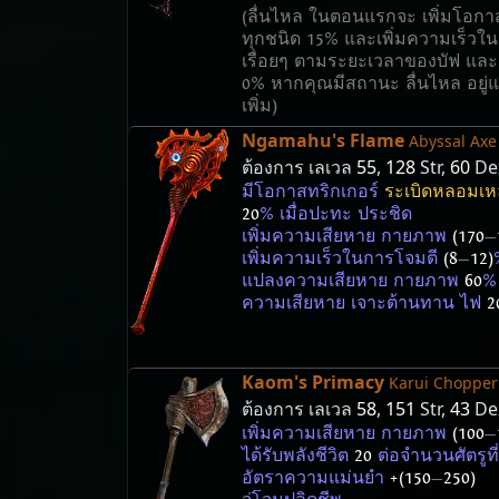
(ลื่นไหล ในตอนแรกจะ เพิ่มโอกา
ทุกชนิด 15% และเพิ่มความเร็วใน
เรื่อยๆ ตามระยะเวลาของบัฟ และ
0% หากคุณมีสถานะ ลื่นไหล อยู่แล
เพิ่ม)
Ngamahu's Flame
Abyssal Axe
ต้องการ เลเวล
55
,
128
Str,
60
De
มีโอกาสทริกเกอร์
ระเบิดหลอมเห
20
% เมื่อปะทะ ประชิด
เพิ่มความเสียหาย กายภาพ
(170
—
เพิ่มความเร็วในการโจมตี
(8
—
12)
แปลงความเสียหาย กายภาพ
60
%
ความเสียหาย เจาะต้านทาน ไฟ
2
Kaom's Primacy
Karui Chopper
ต้องการ เลเวล
58
,
151
Str,
43
De
เพิ่มความเสียหาย กายภาพ
(100
—
ได้รับพลังชีวิต
20
ต่อจำนวนศัตรูที
อัตราความแม่นยำ
+(150
—
250)