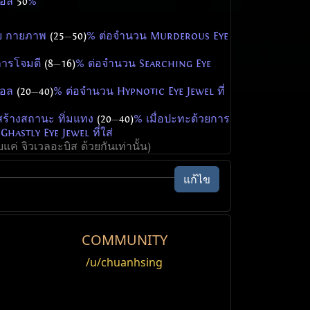
ิคอล
50
%
าย กายภาพ
(25
—
50)
% ต่อจำนวน Murderous Eye
นการโจมตี
(8
—
16)
% ต่อจำนวน Searching Eye
ิคอล
(20
—
40)
% ต่อจำนวน Hypnotic Eye Jewel ที่
สร้างสถานะ ทิ่มแทง
(20
—
40)
% เมื่อปะทะด้วยการ
hastly Eye Jewel ที่ใส่
แค่ จิวเวลอะบิส ด้วยกันเท่านั้น)
แก้ไข
1000
0
ความเสียหาย
กายภาพ
พลังชีวิต
โจมตี
กายภาพ
เจ็บป่วย
โจมตี
นำเข้า ไอเทม
Toggle Hide
ปลดล็อก
1000
หิน
ียน
วาล์
สายฟ้า
สุ่มธาตุ
ออร่า
COMMUNITY
1000
on
ยภาพ:
19-30
มหาสังเวียน
/u/chuanhsing
5%
2250
ความเสียหาย
กายภาพ
โจมตี
นค่าของ ม็อดหลัก กายภาพ
8
%
มตีต่อวินาที:
1.25
มหาสังเวียน
1000
โจมตี
ความเร็ว
1.3
เมตร
2000
0
ความเสียหาย
กายภาพ
โจมตี
นค่าของ ม็อดหลัก ไฟ
8
%
พลังชีวิต