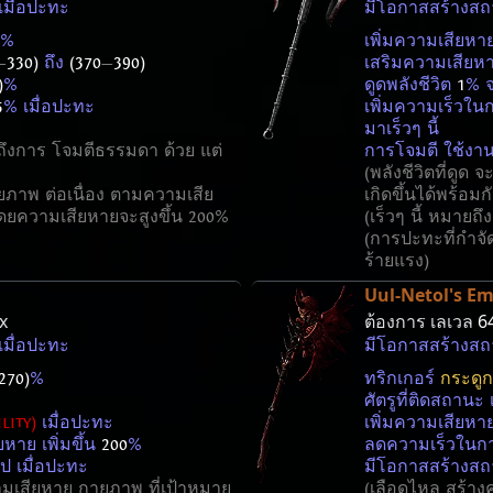
เมื่อปะทะ
มีโอกาสสร้างส
%
เพิ่มความเสียห
—
330)
ถึง
(370
—
390)
เสริมความเสีย
)
%
ดูดพลังชีวิต
1
% 
5
% เมื่อปะทะ
เพิ่มความเร็วใ
มาเร็วๆ นี้
ถึงการ โจมตีธรรมดา ด้วย แต่
การโจมตี ใช้งาน
(พลังชีวิตที่ดูด
ยภาพ ต่อเนื่อง ตามความเสีย
เกิดขึ้นได้พร้อม
ดยความเสียหายจะสูงขึ้น 200%
(เร็วๆ นี้ หมายถึง
(การปะทะที่กำจัด
ร้ายแรง)
Uul-Netol's E
x
ต้องการ เลเวล
6
เมื่อปะทะ
มีโอกาสสร้างส
270)
%
ทริกเกอร์
กระดู
ศัตรูที่ติดสถานะ
lity)
เมื่อปะทะ
เพิ่มความเสียห
ยหาย เพิ่มขึ้น
200
%
ลดความเร็วในก
ไป เมื่อปะทะ
มีโอกาสสร้างส
ามเสียหาย กายภาพ ที่เป้าหมาย
(เลือดไหล สร้าง