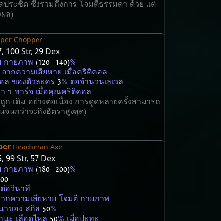
ดประชิด ซึ่งรวมถึงการ โจมตีธรรมดา ด้วย แต่
่งผล)
sper Chopper
7
,
100
Str,
29
Dex
าย กายภาพ
(120
—
140)
%
 จากความเสียหาย เมื่อคริติคอล
ิคอล ของตัวละคร
3
% ต่อจำนวนเลเวล
ดยา
1
ชาร์จ เมื่อคุณคริติคอล
 จะถูก เติม อย่างต่อเนื่อง การดูดหลายครั้งสามารถ
กันจนกว่าจะถึงอัตราสูงสุด)
per
Headsman Axe
5
,
99
Str,
57
Dex
าย กายภาพ
(180
—
200)
%
100
ต่อวินาที
จากความเสียหาย โจมตี กายภาพ
มานาของ สกิล
50
%
ถานะ เลือดไหล
50
% เมื่อปะทะ