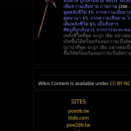
หินที่ใส่ ถูกเสริมด้วย Melee Spl
เพิ่มความเสียหาย กายภาพ
(200
—
ดูดพลังชีวิต
1
% จากความเสียหาย
ดูดมานา
1
% จากความเสียหาย โ
เติมพลังชีวิต
5
% เมื่อสังหาร
ศัตรูที่ถูกสังหาร จากการปะทะข
(พลังชีวิตที่ดูด จะถูก เติม อย่าง
เกิดขึ้นได้พร้อมกันจนกว่าจะถึงอัต
(มานาที่ดูด จะถูก เติม อย่างต่อเ
ขึ้นได้พร้อมกันจนกว่าจะถึงอัตราส
Vaal Orb มีมลทิน Implicit /18
Wikis Content is available under
มีโอกาสสร้างสถานะ เลือดไหล
ดูดพลังชีวิต
#
% จากความเสียหาย โจมต
#
CC BY-NC-
% เมื่อป
1
37
1
48
Item Classes
Mods
Reset
เพิ่มความเสียหาย โจมตี
ค่าต้านทาน เคออส
+#
#
%
% ต่อศัตรูที่ติดสถา
เพิ่มโอกาสคริติคอล
#
%
Mod
Weight
Desc
ขวานสองมือ
ค่าคุณภาพของ หินที่ใส่
+#
%
เพิ่ม
1
1
กับดัก
กายภาพ
Stone Axe
คริติคอล
ชิ่ง
SITES
เพิ่มโอกาสคริติคอล เวท
#
%
เพิ่ม
เพิ่มพื้นที่ส่งผล
#
%
ชื่อ
ความเสียหายกายภาพ:
12-20
1
1
Crafting Project
2 รู
250 (T1)
ตัวคูณคริติคอล ของตัวละคร
+#
%
เสริมความเสียหาย กายภาพ
11
ถ
poedb.tw
เคลื่อนที่
เดินทาง
เวท
แชนเนล
โอกาสคริติคอล:
5%
เสริมความเสียหาย กายภาพ
#
ถึง
#
3
82
ลดความยากในการติดสถานะ สตัน ของศัต
ลดความเร็วในการโจมตี
6
%
เอนแชนท์ Physical Modifier Effect
tlidb.com
เลเวลไอเทม
:
100
จำนวนครั้งการโจมตีต่อวินาที:
1.
3 รู
เพิ่มความเร็วในการโจมตี
#
%
เพิ่มความเสียหาย กายภาพ ของตัวละคร
#
1
70
poe2db.tw
ชื่อ
ระยะของอาวุธ:
1.3
เมตร
125 (T1)
เสริมความเสียหาย กายภาพ
14
ถ
เพิ่มความเสียหาย กายภาพ
#
%
รีเซ็ต
P
S
ครา
เอนแชนท์ Fire Modifier Effect
ได้รับพลังชีวิต
#
ต่อจำนวนศัตรูที่ถูกสั
2
85
133
65