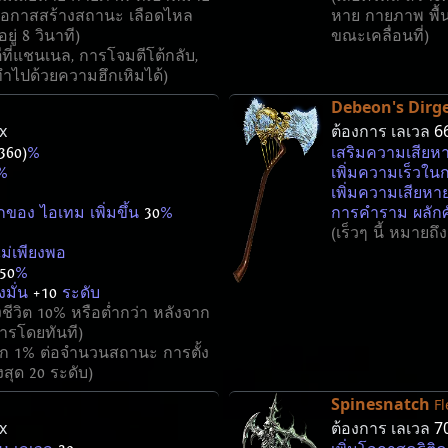
โอกาสสร้างสถานะ เลือดไหล
หาย กายภาพ พื้
ู่ 8 วินาที)
ขณะเคลื่อนที่)
ที่แชนเนล, การโจมตีโต้กลับ,
ทำไปด้วยความฮึกเหิมได้)
Debeon's Dirg
x
ต้องการ เลเวล
6
360)
%
เสริมความเสียหา
%
เพิ่มความเร็วในก
เพิ่มความเสียหา
ากของ ไอเทม เพิ่มขึ้น
30
%
การคำราม ผลักศั
(เร็วๆ นี้ หมายถึง
ม่เพียงพอ
50
%
้งมั่น
+10
ระดับ
ังชีวิต 10% หรือต่ำกว่า หลังจาก
ารโดยทันที)
อีก 1% ต่อจำนวนสถานะ การตั้ง
งสุด 20 ระดับ)
Spinesnatch
Fl
x
ต้องการ เลเวล
7