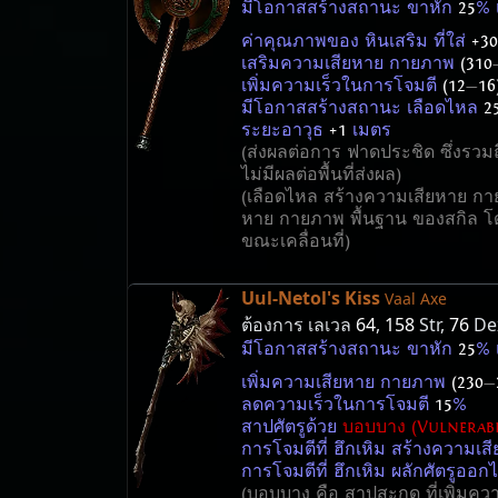
มีโอกาสสร้างสถานะ ขาหัก
25
% 
ค่าคุณภาพของ หินเสริม ที่ใส่
+30
เสริมความเสียหาย กายภาพ
(310
เพิ่มความเร็วในการโจมตี
(12
—
16
มีโอกาสสร้างสถานะ เลือดไหล
2
ระยะอาวุธ
+1
เมตร
(ส่งผลต่อการ ฟาดประชิด ซึ่งรวม
ไม่มีผลต่อพื้นที่ส่งผล)
(เลือดไหล สร้างความเสียหาย กา
หาย กายภาพ พื้นฐาน ของสกิล โ
ขณะเคลื่อนที่)
Uul-Netol's Kiss
Vaal Axe
ต้องการ เลเวล
64
,
158
Str,
76
De
มีโอกาสสร้างสถานะ ขาหัก
25
% 
เพิ่มความเสียหาย กายภาพ
(230
—
ลดความเร็วในการโจมตี
15
%
สาปศัตรูด้วย
บอบบาง (Vulnerabi
การโจมตีที่ ฮึกเหิม สร้างความเสี
การโจมตีที่ ฮึกเหิม ผลักศัตรูออก
(บอบบาง คือ สาปสะกด ที่เพิ่มคว