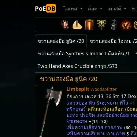
PoE
DB
ไอเทม
ม็อด
เควสต์
E
ขวานสองมือ ยูนิค /20
ขวานสองมือ ไอเทม /
ขวานสองมือ Synthesis Implicit มีมลทิน /1
Two Hand Axes Crucible อาวุธ /573
ขวานสองมือ ยูนิค /20
Limbsplit
Woodsplitter
ต้องการ เลเวล
13
,
36
Str,
17
Dex
เลเวลของ หิน Strength ที่ใส่
+1
ทริกเกอร์
คลื่นสะท้อนเลือด (Go
ปะทะ ประชิด และมีอย่างน้อย 15
Strength
+(15
—
30)
เพิ่มความเสียหาย กายภาพ
(80
—
1
เสริมความเสียหาย กายภาพ
5
ถึ