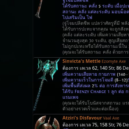
จู่โจมปลิดชีพ
ได้รับสถานะ คลั่ง
5
ระดับ เมื่อป
สถานะ คลั่ง แต่ละระดับ มอบม็
ไปเสริมเป็น ไฟ
(จู่โจมปลิดชีพ แปลว่าศัตรูที่มี พล
ได้รับการปะทะจากคุณ จะถูกสังห
(คลั่ง แต่ละระดับ เพิ่มความเสียห
จำนวนสูงสุด 30 ระดับ, สูญเสียสถ
ไม่ถูกปะทะหรือได้รับสถานะนี้ใน 2
(คุณจะได้รับสถานะ คลั่ง ด้วยการป
Sinvicta's Mettle
Ezomyte Axe
ต้องการ เลเวล
62
,
140
Str,
86
De
เพิ่มความเสียหาย กายภาพ
(140
—
เพิ่มความเร็วในการโจมตี
(8
—
12)
เพิ่มพื้นที่ส่งผล
2
% ต่อ การสังหา
ได้รับ Frenzy Charge 1 ลูก ต่อ
แรมเพจ
(คุณจะได้รับโบนัสจากสถานะ แรม
ตัวอย่างรวดเร็วและต่อเนื่อง)
Atziri's Disfavour
Vaal Axe
ต้องการ เลเวล
75
,
158
Str,
76
De