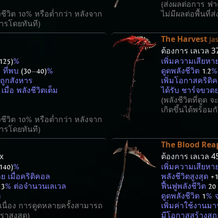
(ส่งผลต่อการ ฟา
ังชีวิต 10% หรือต่ำกว่า หลังจาก
ไม่มีผลต่อพื้นที่ส
ารโดยทันที)
The Harvest
Ja
ต้องการ เลเวล
3
125)
%
เพิ่มความเสียห
 ที่พบ
(30
—
40)
%
ดูดพลังชีวิต
1.2
%
่ถูกสังหาร
เพิ่มโอกาสคริต
เมื่อ พลังชีวิตเต็ม
ได้รับ ชาร์จขว
(พลังชีวิตที่ดูด
เกิดขึ้นได้พร้อม
ังชีวิต 10% หรือต่ำกว่า หลังจาก
ารโดยทันที)
The Blood Rea
r
x
ต้องการ เลเวล
4
140)
%
เพิ่มความเสียห
 เมื่อคริติคอล
พลังชีวิตสูงสุด
+
ร
3
% ต่อจำนวนเลเวล
ฟื้นฟูพลังชีวิต
20
ล
ดูดพลังชีวิต
1
% 
ต่อเนื่อง การดูดหลายครั้งสามารถ
เพิ่มค่าใช้งาน
ราสูงสุด)
มีโอกาสสร้างส