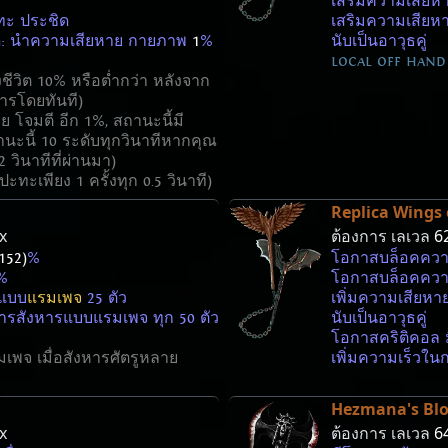
เสริมความเสียห
ะทะ ประชิด
เสริมความเสีย
อด: นำความเสียหาย กายภาพ
1
%
นับเป็นอาวุธคู่
local off hand 
ังชีวิต 10% หรือต่ำกว่า หลังจาก
ารโดยทันที)
าย โจมตี อีก 1%, สถานะนี้มี
านะนี้ 10 ระดับทุกวินาทีหากคุณ
 วินาทีที่ผ่านมา)
ะทะเพียง 1 ครั้งทุก 0.5 วินาที)
Replica Wings 
x
ต้องการ เลเวล
6
152)
%
โอกาสบล็อคควา
%
โอกาสบล็อคควา
รแบบ
แรมเพจ
25 ตัว
เพิ่มความเสียห
 การสังหารแบบแรมเพจ ทุก 50 ตัว
นับเป็นอาวุธคู่
โอกาสคริติคอล 
เพจ เมื่อสังหารศัตรูหลาย
เพิ่มความเร็วใน
Hezmana's Blo
x
ต้องการ เลเวล
6