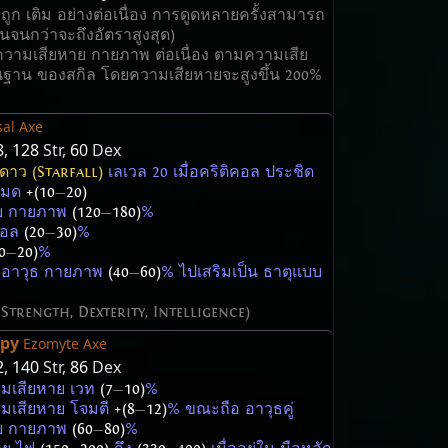
 จะถูก เติม อย่างต่อเนื่อง การดูดหลายครั้งสามารถ
กันจนกว่าจะถึงอัตราสูงสุด)
ความเสียหาย กายภาพ ต่อเนื่อง ตามความเสีย
นฐาน ของสกิล โดยความเสียหายจะสูงขึ้น 200%
al Axe
8
,
128
Str,
60
Dex
าว (Starfall)
เลเวล 20 เมื่อคริติคอล ประชิด
งหมด
+(10
—
20)
าย กายภาพ
(120
—
180)
%
ิคอล
(20
—
30)
%
0
—
20)
%
 อาวุธ กายภาพ
(40
—
60)
% ไปเสริมเป็น ธาตุแบบ
 Strength, Dexterity, Intelligence)
opy
Ezomyte Axe
2
,
140
Str,
86
Dex
มเสียหาย เวท
(7
—
10)
%
มเสียหาย โจมตี
+(8
—
12)
% ขณะถือ อาวุธคู่
าย กายภาพ
(60
—
80)
%