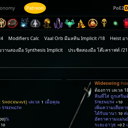
conomy
Patreon
PoE2
24
Modifiers Calc
Vaal Orb มีมลทิน Implicit /18
Heist อา
ขวานสองมือ Synthesis Implicit
ประชิดสองมือ โต๊ะคราฟท์ /2
Wideswing
Pol
ต้องการ เลเวล
1
หินที่ใส่ ถูกเสร
re Shockwave)
เลเวล
1
เมื่อคุณ
Strength
+10
0 Strength
เพิ่มความเสียห
ได้รับมานา
10
ต่
00)
%
อัตราความแม่น
ง
10
ระยะอาวุธ
+0.2
เ