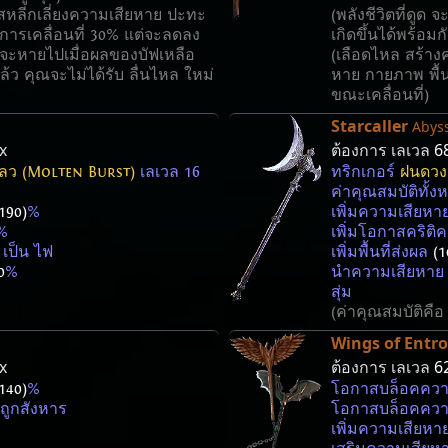
สหลีกเลี่ยงความเสียหาย ปะทะ
(พลังชีวิตที่ดูด
การเคลื่อนที่ 30% แต่จะลดลง
เกิดขึ้นได้พร้อม
จะหายไปเมื่อผลของบัฟเหลือ
(เลือดไหล สร้าง
้ว คุณจะไม่ได้รับ ลื่นไหล ใหม่
หาย กายภาพ พื้
ขณะเคลื่อนที่)
Starcaller
Abyss
x
ต้องการ เลเวล
6
ลว (Molten Burst)
เลเวล 16
ทริกเกอร์
ฝนดวงด
ค่าคุณสมบัติทั้
190)
%
เพิ่มความเสียห
%
เพิ่มโอกาสคริต
 เป็น ไฟ
เพิ่มพื้นที่ส่งผล
(1
0
%
นำความเสียหาย
สุ่ม
(ค่าคุณสมบัติคือ
Wings of Entr
x
ต้องการ เลเวล
6
140)
%
โอกาสบล็อคควา
่ถูกสังหาร
โอกาสบล็อคควา
เพิ่มความเสียห