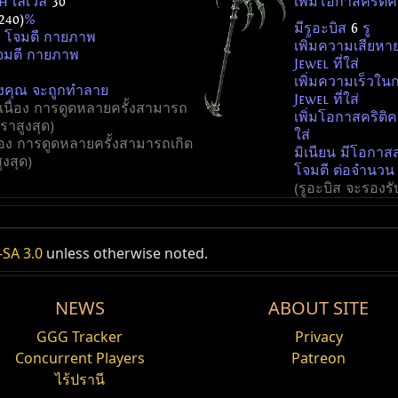
ash เลเวล
30
เพิ่มโอกาสคริต
240)
%
มีรูอะบิส
6
รู
 โจมตี กายภาพ
เพิ่มความเสียห
จมตี กายภาพ
Jewel ที่ใส่
เพิ่มความเร็วใ
องคุณ จะถูกทำลาย
Jewel ที่ใส่
ต่อเนื่อง การดูดหลายครั้งสามารถ
เพิ่มโอกาสคริต
ราสูงสุด)
ใส่
นื่อง การดูดหลายครั้งสามารถเกิด
มิเนียน มีโอกาส
ูงสุด)
โจมตี ต่อจำนวน G
(รูอะบิส จะรองรับ
Tempering Orb
ี กายภาพ
SA 3.0
ะทะ
unless otherwise noted.
นะ เลือดไหล
Require
ความเร็วในการโจมตี
(60
—
70)
% หาก มีมลทิน
ช่วงเวลา
ทุบ
น้ำแข็ง
ประชิด
พื้นที่
Jade Chopper
ฟาด
มิเน
NEWS
ABOUT SITE
ความเสียหายด้วย สกิลวาล์
(36
—
44)
%
เลเวล
Descripti
ความเสียหายกา
1x
Jeweller's Orb
ึง
25
GGG Tracker
Privacy
โจมตี
โต้กลับ
โทเทม
โพรเจกไทล์
ไฟ
โอกาสคริติคอล:
รู
#
%
Concurrent Players
1
Patreon
เพิ่มจำนว
3
จำนวนครั้งการโจ
3x
Jeweller's Orb
%
ไร้ปรานี
ชื่อ
ระยะของอาวุธ:
ึง
33
ฟท์
งหาร
1
เพิ่มจำนว