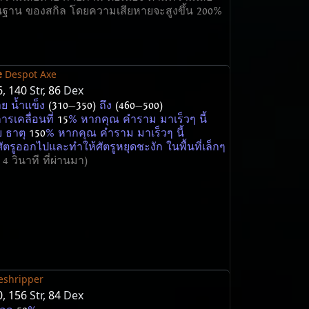
นฐาน ของสกิล โดยความเสียหายจะสูงขึ้น 200%
e
Despot Axe
6
,
140
Str,
86
Dex
ย น้ำแข็ง
(310
—
350)
ถึง
(460
—
500)
ารเคลื่อนที่
15
% หากคุณ คำราม มาเร็วๆ นี้
ย ธาตุ
150
% หากคุณ คำราม มาเร็วๆ นี้
ตรูออกไปและทำให้ศัตรูหยุดชะงัก ในพื้นที่เล็กๆ
 4 วินาที ที่ผ่านมา)
eshripper
0
,
156
Str,
84
Dex