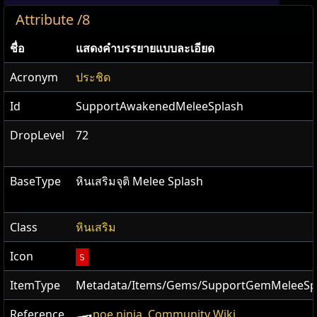
Attribute /8
ชื่อ
แสดง​คำ​บรรยายแบบ​ละเอียด
Acronym
ประชิด
Id
SupportAwakenedMeleeSplash
DropLevel
72
BaseType
หินเสริมจุติ Melee Splash
Class
หินเสริม
Icon
S
ItemType
Metadata/Items/Gems/SupportGemMeleeSp
Reference
poe.ninja
,
Community Wiki