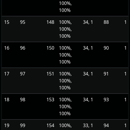
100%,
100%
15
95
148
100%,
34, 1
88
1
100%,
100%
16
96
150
100%,
34, 1
90
1
100%,
100%
17
97
151
100%,
34, 1
91
1
100%,
100%
18
98
153
100%,
34, 1
93
1
100%,
100%
19
99
154
100%,
33, 1
94
1