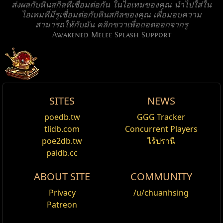
ส่งผลกับหินสกิลที่เชื่อมต่อกัน ในไอเทมของคุณ นำไปใส่ใน
ไอเทมที่มีรูเชื่อมต่อกับหินสกิลของคุณ เพื่อมอบความ
สามารถให้กับมัน คลิกขวาเพื่อถอดออกจากรู
Awakened Melee Splash Support
SITES
NEWS
Allow Type: MeleeSingleTarget
Awakened Melee
poedb.tw
GGG Tracker
แก้ไข
tlidb.com
Concurrent Players
Reset
Splash Support
poe2db.tw
ไร้ปรานี
ระเบิดอเวจี (Infernal Blow)
paldb.cc
Awakened Melee Splash Support
is the awakened
ฟาดศัตรูด้วยอาวุธของคุณ สร้างดีบัฟแบบมีระดับขั้นต่อ
variant of
Melee Splash Support
obtainable in maps.
ABOUT SITE
COMMUNITY
ศัตรูที่ถูกปะทะ และแบบไม่มีระดับขั้นต่อศัตรูตัวอื่นๆ ที่
ถูกปะทะ เมื่อดีบัฟมีระดับครบ 6 ชาร์จ หรือหมดเวลา
Privacy
/u/chuanhsing
Aside from better numerical stats compared to the
หรือศัตรูตัวนั้นตาย ดีบัฟที่มีชาร์จจะถูกกำจัดเพื่อจะสร้าง
Patreon
base version, it does not offer additional benefits.
ความเสียหายต่อศัตรูนั้นและศัตรูตัวอื่นๆ ที่อยู่ใกล้ ส่วน