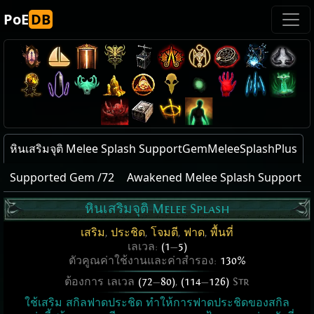
PoE
DB
หินเสริมจุติ Melee Splash SupportGemMeleeSplashPlus
Supported Gem /72
Awakened Melee Splash Support
หินเสริมจุติ Melee Splash
เสริม
,
ประชิด
,
โจมตี
,
ฟาด
,
พื้นที่
เลเวล:
(1
—
5)
ตัวคูณค่าใช้งานและค่าสำรอง:
130%
ต้องการ เลเวล
(72
—
80)
,
(114
—
126)
Str
ใช้เสริม สกิลฟาดประชิด ทำให้การฟาดประชิดของสกิล