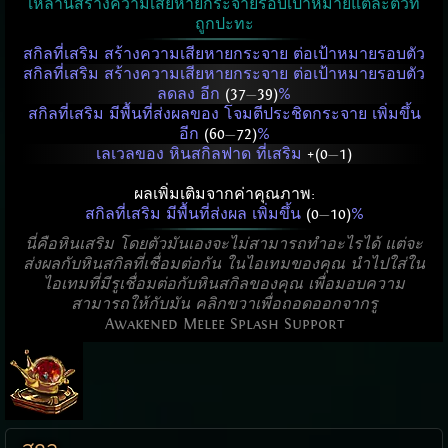
เหล่านี้สร้างความเสียหายกระจายรอบเป้าหมายแต่ละตัวที่
ถูกปะทะ
สกิลที่เสริม สร้างความเสียหายกระจาย ต่อเป้าหมายรอบตัว
สกิลที่เสริม สร้างความเสียหายกระจาย ต่อเป้าหมายรอบตัว
ลดลง อีก
(37
—
39)
%
สกิลที่เสริม มีพื้นที่ส่งผลของ โจมตีประชิดกระจาย เพิ่มขึ้น
อีก
(60
—
72)
%
เลเวลของ หินสกิลฟาด ที่เสริม
+(0
—
1)
ผลเพิ่มเติมจากค่าคุณภาพ:
สกิลที่เสริม มีพื้นที่ส่งผล เพิ่มขึ้น
(0
—
10)
%
นี่คือหินเสริม โดยตัวมันเองจะไม่สามารถทำอะไรได้ แต่จะ
ส่งผลกับหินสกิลที่เชื่อมต่อกัน ในไอเทมของคุณ นำไปใส่ใน
ไอเทมที่มีรูเชื่อมต่อกับหินสกิลของคุณ เพื่อมอบความ
สามารถให้กับมัน คลิกขวาเพื่อถอดออกจากรู
Awakened Melee Splash Support