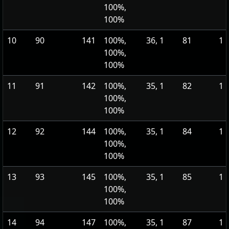
100%,
100%
10
90
141
100%,
36, 1
81
1
100%,
100%
11
91
142
100%,
35, 1
82
1
100%,
100%
12
92
144
100%,
35, 1
84
1
100%,
100%
13
93
145
100%,
35, 1
85
1
100%,
100%
14
94
147
100%,
35, 1
87
1