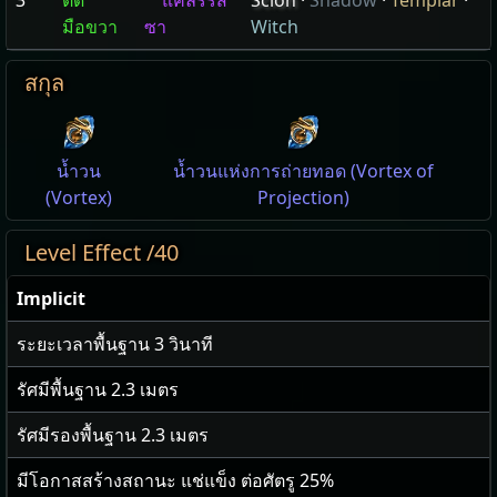
3
ตัด
แคลร์ริส
Scion
·
Shadow
·
Templar
·
มือขวา
ซา
Witch
สกุล
น้ำวน
น้ำวนแห่งการถ่ายทอด (Vortex of
(Vortex)
Projection)
Level Effect /40
Implicit
ระยะเวลาพื้นฐาน
3
วินาที
รัศมีพื้นฐาน
2.3
เมตร
รัศมีรองพื้นฐาน
2.3
เมตร
มีโอกาสสร้างสถานะ แช่แข็ง ต่อศัตรู
25
%