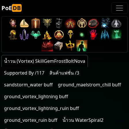
PoE
DB
น้ำวน (Vortex) SkillGemFrostBoltNova
Supported By /117
สินค้าแฟชั่น /3
sandstorm_water buff
ground_maelstrom_chill buff
ground_vortex_lightning buff
ground_vortex_lightning_ruin buff
ground_vortex_ruin buff
น้ำวน WaterSpiral2