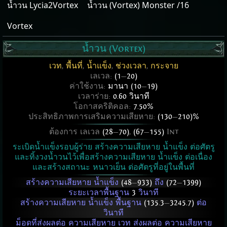
น้ำวน Lycia2Vortex
น้ำวน (Vortex) Monster /16
Vortex
น้ำวน (Vortex)
เวท
,
พื้นที่
,
น้ำแข็ง
,
ช่วงเวลา
,
กระจาย
เลเวล:
(1
—
20)
ค่าใช้งาน:
มานา (10
—
19)
เวลาร่าย:
0.60 วินาที
โอกาสคริติคอล:
7.50%
ประสิทธิภาพการเสริมความเสียหาย:
(130
—
210)%
ต้องการ เลเวล
(28
—
70)
,
(67
—
155)
Int
ระเบิดน้ำแข็งรอบผู้ร่าย สร้างความเสียหาย น้ำแข็ง ต่อศัตรู
และทิ้งวงน้ำวนไว้เพื่อสร้างความเสียหาย น้ำแข็ง ต่อเนื่อง
และสร้างสถานะ หนาวเย็น ต่อศัตรูที่อยู่ในพื้นที่
สร้างความเสียหาย น้ำแข็ง
(48
—
933)
ถึง
(72
—
1399)
ระยะเวลาพื้นฐาน
3
วินาที
สร้างความเสียหาย น้ำแข็ง พื้นฐาน
(135.3
—
3245.7)
ต่อ
วินาที
ม็อดที่ส่งผลต่อ ความเสียหาย เวท ส่งผลต่อ ความเสียหาย