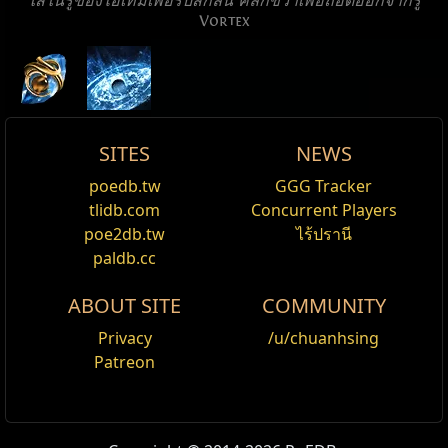
ใส่ในรูของไอเทมเพื่อรับสกิลนี้ คลิกขวาเพื่อถอดออกจากรู
Vortex
กระแสหมุนวน
กระแสหมุนวน
กระแสหมุนวน
น้ำวน
น้ำวน
น้ำวน
น้ำวน
SITES
NEWS
คุณได้รับความเสียหายจากกระแสหมุนวน
คุณได้รับความเสียหายจากกระแสหมุนวน
คุณได้รับความเสียหายจากกระแสหมุนวน
คุณได้รับความเสียหาย น้ำแข็ง ต่อเนื่อง
คุณได้รับความเสียหายจาก น้ำวน
Active Type: Spell, Damage, Area, Trappable,
เอฟเฟคน้ำวน Black Hole
Vortex
poedb.tw
GGG Tracker
แก้ไข
ชีวิตประดิษฐ์
ชีวิตประดิษฐ์
Totemable, Mineable, Multicastable, Cold,
สกิน Vortex
,
Celestial
base_lightning_damage_taken_per_minute
base_lightning_damage_taken_per_minute
base_cold_damage_taken_per_minute
base_cold_damage_taken_per_minute
base_cold_damage_taken_per_minute
tlidb.com
Concurrent Players
พลัง
Triggerable, Duration, ChillingArea, AreaSpell, Nova,
Cost:
120
Vortex
Vortex
Vortex
Vortex
Vortex
Vortex
is a cold spell that deals damage in an area
poe2db.tw
ไร้ปรานี
ชื่อ
Damage%
ชีวิต%
Spectre
ด่าน:
โรงอาบน้ำ
,
Concealed Caldarium
Vortex
,
ที่ซ่อน
CanRapidFire, DamageOverTime
สกิล น้ำวน (Vortex) ของคุณจะกลายเป็น หลุมดำที่แน่นิ่ง
around the character and leaves a ground effect that
paldb.cc
Luxurious
Spectre
น้ำเค็มซัดฝั่ง
chills and deals heavy cold damage over time. If the
Vortex
เอฟเฟคน้ำวน Myrmidon
Reset
ABOUT SITE
COMMUNITY
player has any active
Frostbolt
projectiles, Vortex will
สกิน Vortex
,
Myrmidon
Spectre
Tags
นักเวท,
construct
,
ghost_armour
,
is_unarmed
,
น้ำท่วมที่ไหลตาม
be cast on those projectiles instead.
หินเสริม Added Fire Damage
Cost:
125
Privacy
/u/chuanhsing
physical_affinity
,
very_slow_movement
ใช้เสริมสกิลที่ปะทะศัตรู
Area
โรงอาบน้ำ
,
Concealed Caldarium
,
Concealed
Patreon
คลื่นซัดฝั่ง
สกิล น้ำวน (Vortex) ของคุณจะกลายเป็น เอฟเฟค Myrmidon
Skill functions and interactions
Caldarium
,
ที่ซ่อน Luxurious
หินเสริม Inspiration
ชื่อ
ชื่อ
ชื่อ
ชื่อ
ชื่อ
แสดง​คำ​บรรยายแบบ​ละเอียด
แสดง​คำ​บรรยายแบบ​ละเอียด
แสดง​คำ​บรรยายแบบ​ละเอียด
แสดง​คำ​บรรยายแบบ​ละเอียด
แสดง​คำ​บรรยายแบบ​ละเอียด
เอฟเฟคน้ำวน Ghastly
พลังชีวิต
300%
เจ้าหญิงน้ำเค็ม
Modifiers to Spell Damage apply to this skill's
ใช้เสริมสกิลทุกชนิด มิเนียน, โทเทม, กับดัก, ทุ่นระเบิด
สกิน Vortex
,
Gloom
Tags
นักเวท,
cold_affinity
,
construct
,
is_unarmed
,
: Modifiers to spell
Cost
Cost
Cost
Cost
Cost
iLvl 1:
iLvl 1:
iLvl 1:
iLvl 1:
iLvl 1:
Normal: 1x
Normal: 3x
Normal: 1x
Normal: 1x
Normal: 1x
Orb of
Orb of
Orb of
Orb of Chance
Orb of Chance
Damage Over Time Effect
ไม่สามารถรับ Inspiration Charge ได้
Cost:
150
ตัวแทนแห่งความว่าง
Ailment Threshold
300%
liquid_armour
,
medium_height
,
melee
,