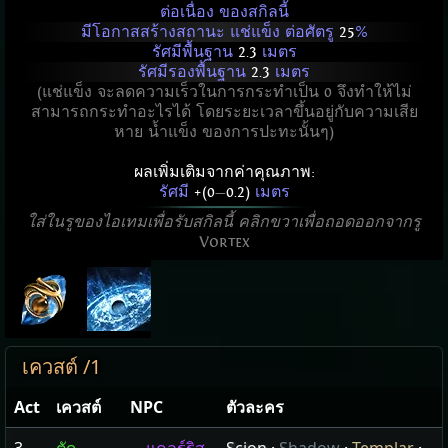
ต่อเนื่อง ของสกิลนี้
มีโอกาสสร้างสถานะ แช่แข็ง ต่อศัตรู
25
%
รัศมีพื้นฐาน
2.3
เมตร
รัศมีรองพื้นฐาน
2.3
เมตร
(แช่แข็ง จะลดความเร็วในการกระทำเป็น 0 จึงทำให้ไม่
สามารถกระทำอะไรได้ โดยระยะเวลาขึ้นอยู่กับความเสีย
หาย น้ำแข็ง ของการปะทะนั้นๆ)
ผลเพิ่มเติมจากค่าคุณภาพ:
รัศมี
+(0
—
0.2)
เมตร
ใส่ในรูของไอเทมเพื่อรับสกิลนี้ คลิกขวาเพื่อถอดออกจากรู
Vortex
เควสต์ /1
Act
เควสต์
NPC
ตัวละคร