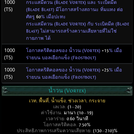
1000
กระแสมีดวน (Blade Vortex) และ ระเบิดมีด
(T5)
(Blade Blast) มีโอกาสสร้างสถานะ ทิ่มแทง ต่อ
ศัตรู
60
% เมื่อปะทะ
กระแสมีดวน (Blade Vortex) กับ ระเบิดมีด (Blade
Blast) ไม่สามารถสร้างความเสียหายที่ไม่ใช่
กายภาพ ได้
1000
โอกาสคริติคอลของ น้ำวน (Vortex)
+15
% เมื่อ
(T5)
ร่ายบน บอลเยือกแข็ง (Frostbolt)
1000
โอกาสคริติคอลของ น้ำวน (Vortex)
+25
% เมื่อ
(T5)
ร่ายบน บอลเยือกแข็ง (Frostbolt)
น้ำวน (Vortex)
เวท
,
พื้นที่
,
น้ำแข็ง
,
ช่วงเวลา
,
กระจาย
เลเวล:
(1
—
20)
ค่าใช้งาน:
มานา (10
—
19)
เวลาร่าย:
0.60 วินาที
โอกาสคริติคอล:
7.50%
ประสิทธิภาพการเสริมความเสียหาย:
(130
—
210)%