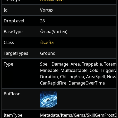
Id
Vortex
DropLevel
28
BaseType
น้ำวน (Vortex)
Class
หินสกิล
TargetTypes
Ground,
Type
Spell, Damage, Area, Trappable, Totema
Mineable, Multicastable, Cold, Triggera
Duration, ChillingArea, AreaSpell, Nova
CanRapidFire, DamageOverTime
BuffIcon
ItemType
Metadata/Items/Gems/SkillGemFrostB